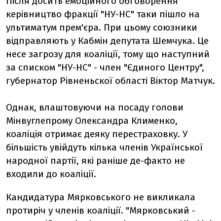
Після досить емоційного обговорення
керівництво фракції "НУ-НС" таки пішло на
ультиматум прем'єра. При цьому союзники
відправляють у Кабмін депутата Шемчука. Це
несе загрозу для коаліції, тому що наступний
за списком "НУ-НС" - член "Єдиного Центру",
губернатор Рівненьскої області Віктор Матчук.
Однак, влаштовуючи на посаду голови
Мінвуглепрому Олександра Клименко,
коаліція отримає деяку перестраховку. У
більшість увійдуть кілька членів Української
народної партії, які раніше де-факто не
входили до коаліції.
Кандидатура Мярковського не викликала
протиріч у членів коаліції. "Мярковський -