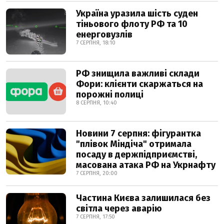
Україна уразила шість суден
тіньового флоту РФ та 10
енерговузлів
7 СЕРПНЯ, 18:10
РФ знищила важливі склади
Фори: клієнти скаржаться на
порожні полиці
8 СЕРПНЯ, 10:40
Новини 7 серпня: фігурантка
"плівок Міндіча" отримала
посаду в держпідприємстві,
масована атака РФ на Укрнафту
7 СЕРПНЯ, 20:00
Частина Києва залишилася без
світла через аварію
7 СЕРПНЯ, 17:50