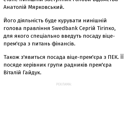
Анатолій Мярковський.
Його діяльність буде курувати нинішній
голова правління Swedbank Сергій Тігіпко,
для якого спеціально введуть посаду віце-
прем'єра з питань фінансів.
Також з'явиться посада віце-прем'єра з ПЕК. ЇЇ
посяде керівник групи радників прем'єра
Віталій Гайдук.
РЕКЛАМА: