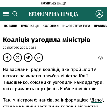
НОВИНИ
ПУБЛІКАЦІЇ
КОЛОНКИ
ІНФРАСТРУКТУРА
ПРАВИЛ
Коаліція узгодила міністрів
20 ЛЮТОГО 2009, 09:53
На засіданні ради коаліції, яке пройшло 19
лютого за участю прем'єр-міністра Юлії
Тимошенко, союзники узгодили кандидатури,
які отримають портфелі в Кабінеті міністрів.
Так, міністром фінансів, за інформацією "
Дєло
",
стане нинішній заступник голови відомства