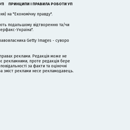
УП
ПРИНЦИПИ І ПРАВИЛА РОБОТИ УП
я) на "Економічну правду".
гають подальшому відтворенню та/чи
терфакс-Україна".
равовласника Getty Images - суворо
равах реклами. Редакція може не
 є рекламними, проте редакція бере
дповідальності за факти та оціночні
за зміст реклами несе рекламодавець.