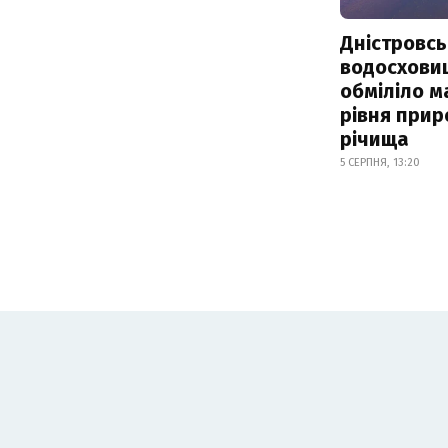
Дністровсь
водосхови
обміліло м
рівня при
річища
5 СЕРПНЯ, 13:20