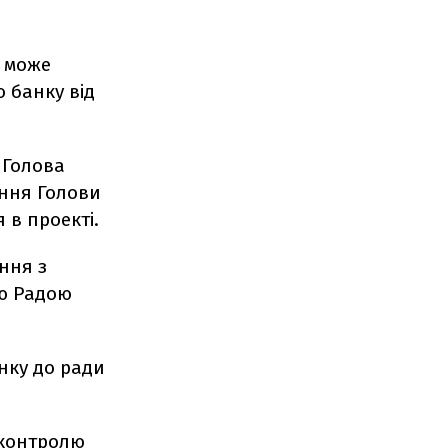
и може
 банку від
 Голова
ння Голови
 в проекті.
ння з
ою Радою
нку до ради
 контролю