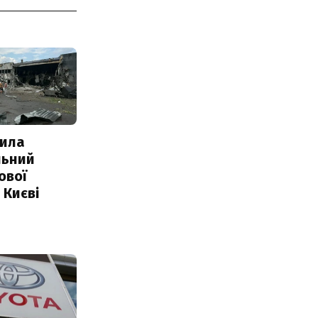
ила
льний
ової
 Києві