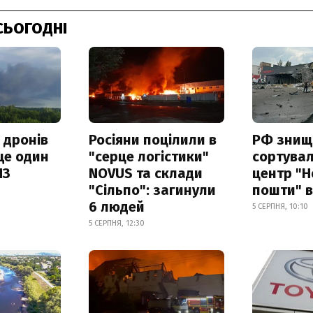
СЬОГОДНІ
 дронів
Росіяни поцілили в
РФ знищ
ще один
"серце логістики"
сортува
ПЗ
NOVUS та склади
центр "Н
"Сільпо": загинули
пошти" в
6 людей
5 СЕРПНЯ, 10:10
5 СЕРПНЯ, 12:30