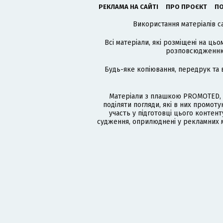
РЕКЛАМА НА САЙТІ
ПРО ПРОЄКТ
ПО
Використання матеріалів с
Всі матеріали, які розміщені на цьо
розповсюдженню в
Будь-яке копіювання, передрук та 
Матеріали з плашкою PROMOTED, 
поділяти погляди, які в них промо
участь у підготовці цього контенту
судження, оприлюднені у рекламних м