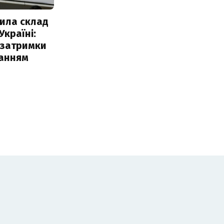
ила склад
Україні:
 затримки
чанням