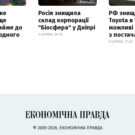
ке
Росія знищила
РФ знищ
ще
склад корпорації
Toyota в 
айже до
"Біосфера" у Дніпрі
можливі
родного
з поста
5 СЕРПНЯ, 09:15
5 СЕРПНЯ, 17:20
© 2005-2026, ЕКОНОМІЧНА ПРАВДА