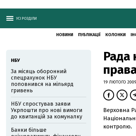
УСІ РОЗДІЛИ
НОВИНИ
ПУБЛІКАЦІЇ
КОЛОНКИ
ІН
Рада 
НБУ
права
За місяць оборонний
спецрахунок НБУ
19 ЛЮТОГО 2009,
поповнився на мільярд
гривень
НБУ спростував заяви
Верховна Ра
Укрпошти про нові вимоги
до квитанцій за комуналку
Національн
контролю.
Банки більше