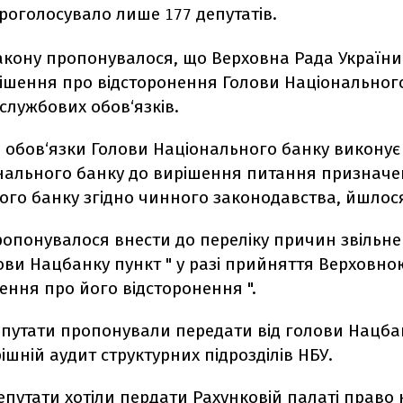
проголосувало лише
депутатів.
177
акону пропонувалося, що Верховна Рада Україн
ішення про відсторонення Голови Національного
службових обов‘язків.
і обов‘язки Голови Національного банку виконує
нального банку до вирішення питання призначе
го банку згідно чинного законодавства, йшлося
ропонувалося внести до переліку причин звільне
ови Нацбанку пункт " у разі прийняття Верховн
ення про його відсторонення ".
депутати пропонували передати від голови Нацба
ішній аудит структурних підрозділів НБУ.
депутати хотіли пердати Рахунковій палаті право