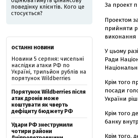
оцінюватимуть фінансову
За проект 
поведінку клієнтів. Кого це
стосується?
Проектом з
прийняти р
виконання 
ОСТАННІ НОВИНИ
У цьому раз
Новини 5 серпня: чисельні
Ради Націо
наслідки атаки РФ по
Національно
Україні, трильйон рублів на
порятунок Wildberries
Крім того п
посади гол
Порятунок Wildberries після
атак дронів може
України ріш
коштувати як чверть
дефіциту бюджету РФ
Крім того 
банку внутр
Удари РФ знеструмили
чотири райони
Крім того, 
Дніпропетровщини