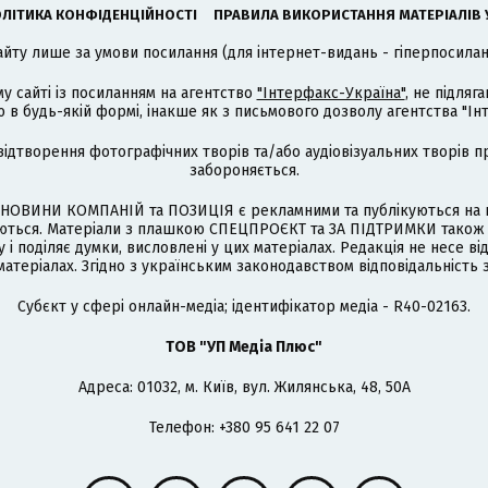
ЛІТИКА КОНФІДЕНЦІЙНОСТІ
ПРАВИЛА ВИКОРИСТАННЯ МАТЕРІАЛІВ 
айту лише за умови посилання (для інтернет-видань - гіперпосиланн
му сайті із посиланням на агентство
"Інтерфакс-Україна"
, не підля
 будь-якій формі, інакше як з письмового дозволу агентства "Ін
відтворення фотографічних творів та/або аудіовізуальних творів п
забороняється.
НОВИНИ КОМПАНІЙ та ПОЗИЦІЯ є рекламними та публікуються на п
туються. Матеріали з плашкою СПЕЦПРОЄКТ та ЗА ПІДТРИМКИ також
 і поділяє думки, висловлені у цих матеріалах. Редакція не несе ві
атеріалах. Згідно з українським законодавством відповідальність 
Cубєкт у сфері онлайн-медіа; ідентифікатор медіа - R40-02163.
ТОВ "УП Медіа Плюс"
Адреса: 01032, м. Київ, вул. Жилянська, 48, 50А
Телефон: +380 95 641 22 07