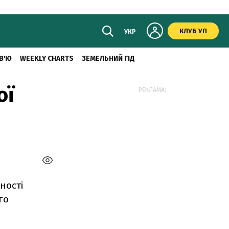
КЛУБ УП
УКР
В'Ю
WEEKLY CHARTS
ЗЕМЕЛЬНИЙ ГІД
ої
РЕКЛАМА:
ності
го