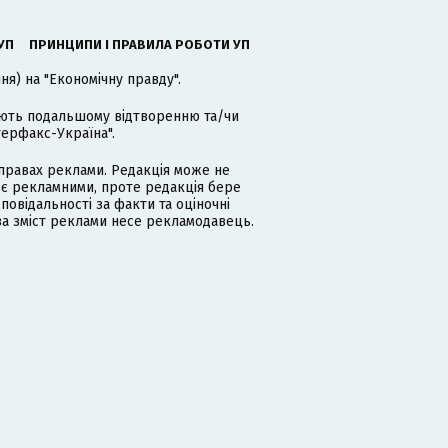
УП
ПРИНЦИПИ І ПРАВИЛА РОБОТИ УП
я) на "Економічну правду".
гають подальшому відтворенню та/чи
терфакс-Україна".
равах реклами. Редакція може не
 є рекламними, проте редакція бере
дповідальності за факти та оціночні
за зміст реклами несе рекламодавець.