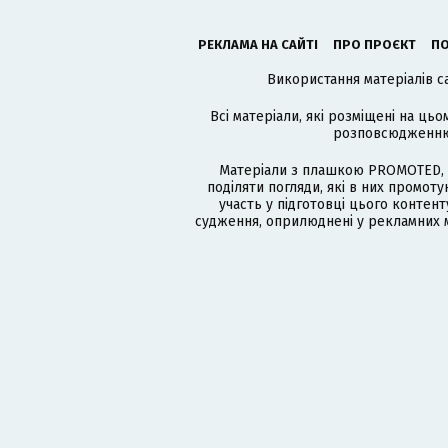
РЕКЛАМА НА САЙТІ
ПРО ПРОЄКТ
ПО
Використання матеріалів с
Всі матеріали, які розміщені на цьо
розповсюдженню в
Матеріали з плашкою PROMOTED, 
поділяти погляди, які в них промо
участь у підготовці цього контенту
судження, оприлюднені у рекламних м