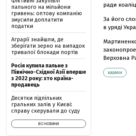
Фіктивні закупівлі
ради коаліц
пального на мільйони
гривень: оптову компанію
За його сло
змусили доплатити
податки
в уряді Укр
Аграрії знайшли, де
Мартиненко 
зберігати зерно на випадок
законопроек
тривалої блокади портів
Верховна Р
Росія купила пальне з
Північно-Східної Азії вперше
КАБМІН
з 2022 року: хто країна-
продавець
Десятки підпільних
гральних залів у Києві:
справу скерували до суду
ВСІ НОВИНИ