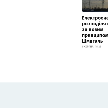
Електроене
розподіля
за новим
принципом
Шмигаль
6 СЕРПНЯ, 18:23