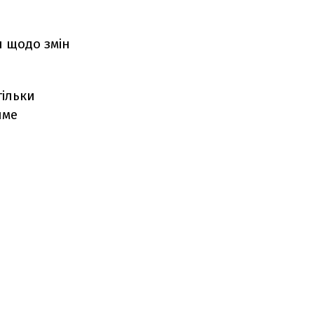
я щодо змін
тільки
име