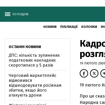
УСІ РОЗДІЛИ
НОВИНИ
ПУБЛІКАЦІЇ
КОЛОНКИ
ІН
Кадро
ОСТАННІ НОВИНИ
розгл
ДПС: кількість зупинених
податкових накладних
19 ЛЮТОГО 2009,
скоротилася у 5 разів
Черговий маркетплейс
відмовився
19 лютого К
відшкодовувати росіянам
збитки, якщо його
атакують дрони
Про це сказ
Народна са