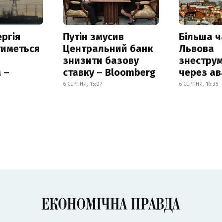
ргія
Путін змусив
Більша 
тиметься
Центральний банк
Львова
знизити базову
знестру
 –
ставку – Bloomberg
через ав
6 СЕРПНЯ, 15:07
6 СЕРПНЯ, 16:35