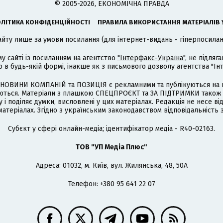
© 2005-2026, ЕКОНОМІЧНА ПРАВДА
ЛІТИКА КОНФІДЕНЦІЙНОСТІ
ПРАВИЛА ВИКОРИСТАННЯ МАТЕРІАЛІВ 
айту лише за умови посилання (для інтернет-видань - гіперпосиланн
му сайті із посиланням на агентство
"Інтерфакс-Україна"
, не підля
 будь-якій формі, інакше як з письмового дозволу агентства "Ін
НОВИНИ КОМПАНІЙ та ПОЗИЦІЯ є рекламними та публікуються на п
туються. Матеріали з плашкою СПЕЦПРОЄКТ та ЗА ПІДТРИМКИ також
 і поділяє думки, висловлені у цих матеріалах. Редакція не несе ві
атеріалах. Згідно з українським законодавством відповідальність 
Cубєкт у сфері онлайн-медіа; ідентифікатор медіа - R40-02163.
ТОВ "УП Медіа Плюс"
Адреса: 01032, м. Київ, вул. Жилянська, 48, 50А
Телефон: +380 95 641 22 07