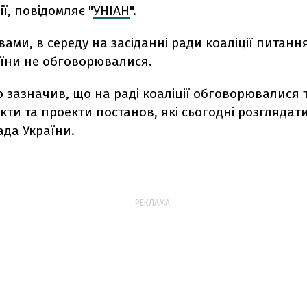
ії, повідомляє "
УНІАН
".
вами, в середу на засіданні ради коаліції питанн
аїни не обговорювалися.
зазначив, що на раді коаліції обговорювалися 
ти та проекти постанов, які сьогодні розглядат
ада України.
РЕКЛАМА: