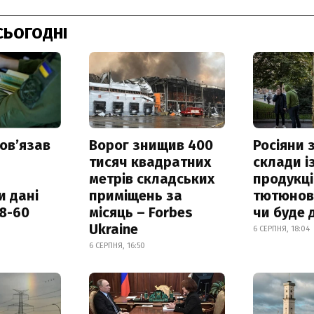
СЬОГОДНІ
овʼязав
Ворог знищив 400
Росіяни
тисяч квадратних
склади і
метрів складських
продукці
и дані
приміщень за
тютюнови
18-60
місяць – Forbes
чи буде 
Ukraine
6 СЕРПНЯ, 18:04
6 СЕРПНЯ, 16:50