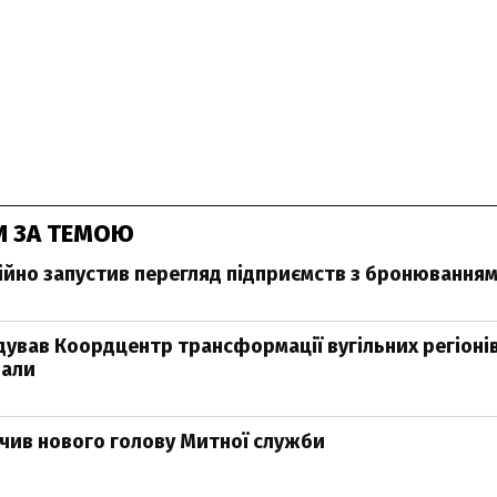
И ЗА ТЕМОЮ
ійно запустив перегляд підприємств з бронювання
ідував Коордцентр трансформації вугільних регіонів
вали
чив нового голову Митної служби