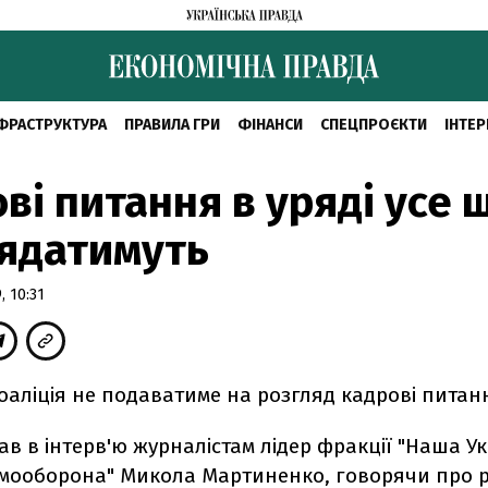
ФРАСТРУКТУРА
ПРАВИЛА ГРИ
ФІНАНСИ
СПЕЦПРОЄКТИ
ІНТЕР
ві питання в уряді усе 
ядатимуть
 10:31
оаліція не подаватиме на розгляд кадрові питанн
ав в інтерв'ю журналістам лідер фракції "Наша Ук
мооборона" Микола Мартиненко, говорячи про р