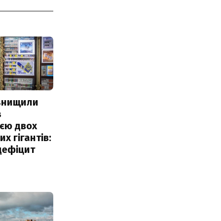
 знищили
з
єю двох
х гігантів:
дефіцит