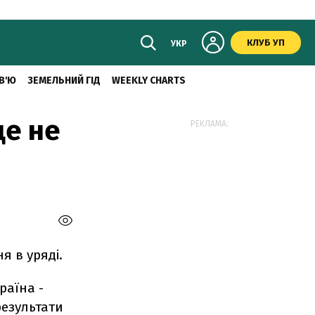
КЛУБ УП
УКР
В'Ю
ЗЕМЕЛЬНИЙ ГІД
WEEKLY CHARTS
ще не
РЕКЛАМА:
я в уряді.
раїна -
езультати