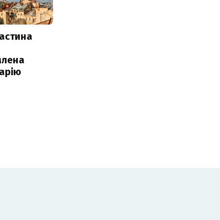
частина
млена
арію