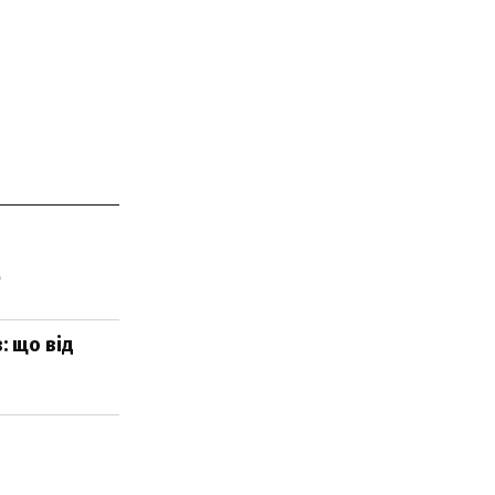
м
: що від