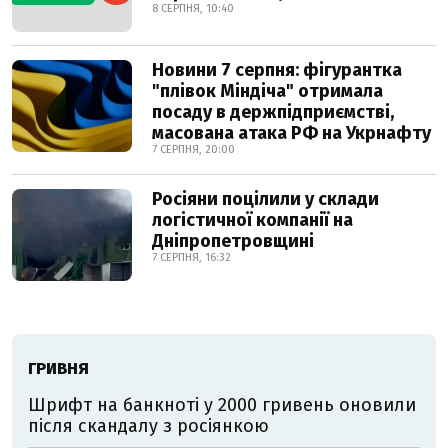
8 СЕРПНЯ, 10:40
Новини 7 серпня: фігурантка
"плівок Міндіча" отримала
посаду в держпідприємстві,
масована атака РФ на Укрнафту
7 СЕРПНЯ, 20:00
Росіяни поцілили у склади
логістичної компанії на
Дніпропетровщині
7 СЕРПНЯ, 16:32
ГРИВНЯ
Шрифт на банкноті у 2000 гривень оновили
після скандалу з росіянкою