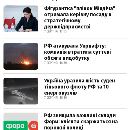
Фігурантка "плівок Міндіча"
отримала керівну посаду в
стратегічному
держпідприємстві
7 СЕРПНЯ, 17:10
РФ атакувала Укрнафту:
компанія втратила суттєві
обсяги видобутку
7 СЕРПНЯ, 16:50
Україна уразила шість суден
тіньового флоту РФ та 10
енерговузлів
7 СЕРПНЯ, 18:10
РФ знищила важливі склади
Фори: клієнти скаржаться на
порожні полиці