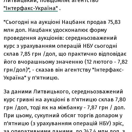
Литвицький, повідомляє агентство
"Інтерфакс-Україна"
.
"Сьогодні на аукціоні Нацбанк продав 75,83
млн дол. Нацбанк удосконалює форму
проведення аукціонів: середньозважений
курс з урахуванням операцій НБУ сьогодні
склав 7,85 грн /дол, що практично відповідає
його вчорашньому значенню (12 лютого - 7,82
грн/дол)", - сказав він агентству "Інтерфакс-
Україна" у п'ятницю.
За даними Литвицького, середньозважений
курс гривні на аукціоні в п'ятницю склав 7,80
грн /дол, тоді як на міжбанку - 7,87 грн / дол.
При цьому, сукупний обсяг торгів доларом у
п'ятницю (з урахуванням операцій НБУ) зріс,
за оперативними даними, до 247,4 млн дол, з