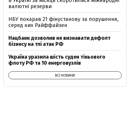
В Україні за місяць скоротилися міжнародні
валютні резерви
НБУ покарав 21 фінустанову за порушення,
серед них Райффайзен
Нацбанк дозволив не визнавати дефолт
бізнесу на тлі атак РФ
Україна уразила шість суден тіньового
флоту РФ та 10 енерговузлів
ВСІ НОВИНИ