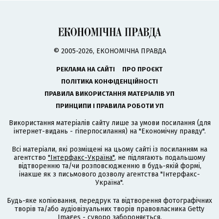
© 2005-2026, ЕКОНОМІЧНА ПРАВДА
РЕКЛАМА НА САЙТІ
ПРО ПРОЄКТ
ПОЛІТИКА КОНФІДЕНЦІЙНОСТІ
ПРАВИЛА ВИКОРИСТАННЯ МАТЕРІАЛІВ УП
ПРИНЦИПИ І ПРАВИЛА РОБОТИ УП
Використання матеріалів сайту лише за умови посилання (для
інтернет-видань - гіперпосилання) на "Економічну правду".
Всі матеріали, які розміщені на цьому сайті із посиланням на
агентство
"Інтерфакс-Україна"
, не підлягають подальшому
відтворенню та/чи розповсюдженню в будь-якій формі,
інакше як з письмового дозволу агентства "Інтерфакс-
Україна".
Будь-яке копіювання, передрук та відтворення фотографічних
творів та/або аудіовізуальних творів правовласника Getty
Images - суворо забороняється.