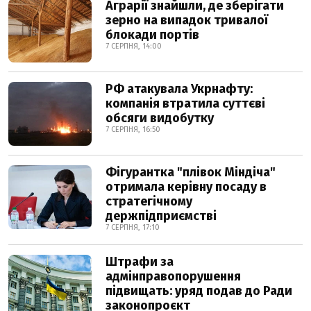
Аграрії знайшли, де зберігати
зерно на випадок тривалої
блокади портів
7 СЕРПНЯ, 14:00
РФ атакувала Укрнафту:
компанія втратила суттєві
обсяги видобутку
7 СЕРПНЯ, 16:50
Фігурантка "плівок Міндіча"
отримала керівну посаду в
стратегічному
держпідприємстві
7 СЕРПНЯ, 17:10
Штрафи за
адмінправопорушення
підвищать: уряд подав до Ради
законопроєкт