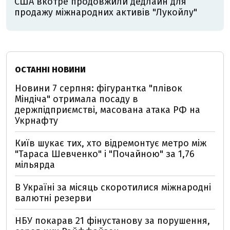
США вкотре продовжили дедлайн для
продажу міжнародних активів "Лукойлу"
ОСТАННІ НОВИНИ
Новини 7 серпня: фігурантка "плівок
Міндіча" отримала посаду в
держпідприємстві, масована атака РФ на
Укрнафту
Київ шукає тих, хто відремонтує метро між
"Тараса Шевченко" і "Почайною" за 1,76
мільярда
В Україні за місяць скоротилися міжнародні
валютні резерви
НБУ покарав 21 фінустанову за порушення,