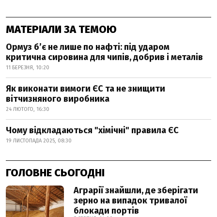
МАТЕРІАЛИ ЗА ТЕМОЮ
Ормуз б’є не лише по нафті: під ударом
критична сировина для чипів, добрив і металів
11 БЕРЕЗНЯ, 10:20
Як виконати вимоги ЄС та не знищити
вітчизняного виробника
24 ЛЮТОГО, 16:30
Чому відкладаються "хімічні" правила ЄС
19 ЛИСТОПАДА 2025, 08:30
ГОЛОВНЕ СЬОГОДНІ
Аграрії знайшли, де зберігати
зерно на випадок тривалої
блокади портів