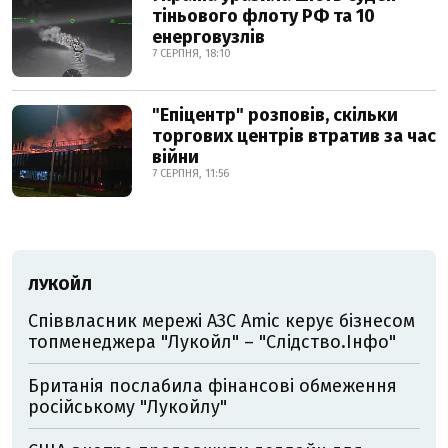
тіньового флоту РФ та 10
енерговузлів
7 СЕРПНЯ, 18:10
"Епіцентр" розповів, скільки
торгових центрів втратив за час
війни
7 СЕРПНЯ, 11:56
ЛУКОЙЛ
Співвласник мережі АЗС Amic керує бізнесом
топменеджера "Лукойл" – "Слідство.Інфо"
Британія послабила фінансові обмеження
російському "Лукойлу"