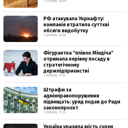
7 СЕРПНЯ, 14:00
РФ атакувала Укрнафту:
компанія втратила суттєві
обсяги видобутку
7 СЕРПНЯ, 16:50
Фігурантка "плівок Міндіча"
отримала керівну посаду в
стратегічному
держпідприємстві
7 СЕРПНЯ, 17:10
Штрафи за
адмінправопорушення
підвищать: уряд подав до Ради
законопроєкт
7 СЕРПНЯ, 11:23
Україна уразила шість суден