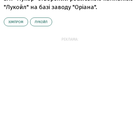
"Лукойл" на базі заводу "Оріана".
ХІМПРОМ
ЛУКОЙЛ
РЕКЛАМА: