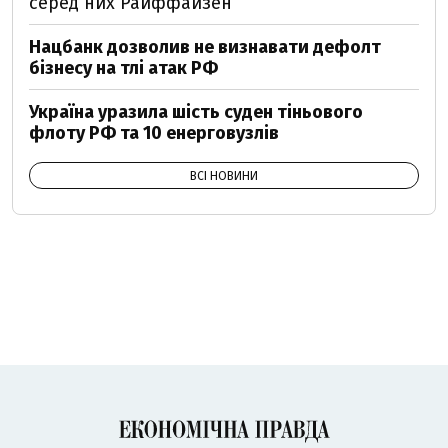
серед них Райффайзен
Нацбанк дозволив не визнавати дефолт
бізнесу на тлі атак РФ
Україна уразила шість суден тіньового
флоту РФ та 10 енерговузлів
ВСІ НОВИНИ