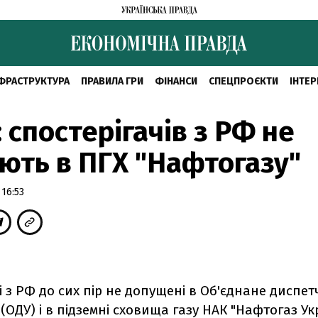
ФРАСТРУКТУРА
ПРАВИЛА ГРИ
ФІНАНСИ
СПЕЦПРОЄКТИ
ІНТЕР
: спостерігачів з РФ не
ють в ПГХ "Нафтогазу"
16:53
і з РФ до сих пір не допущені в Об'єднане диспе
(ОДУ) і в підземні сховища газу НАК "Нафтогаз Ук