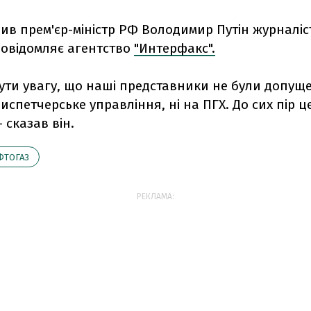
ив прем'єр-міністр РФ Володимир Путін журналіс
повідомляє агентство
"Интерфакс".
ути увагу, що наші представники не були допущен
испетчерське управління, ні на ПГХ. До сих пір ц
 сказав він.
ФТОГАЗ
РЕКЛАМА: