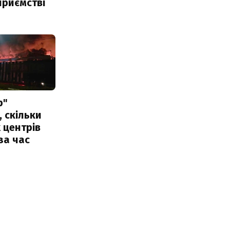
приємстві
р"
, скільки
 центрів
за час