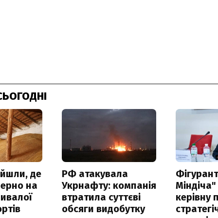
СЬОГОДНІ
айшли, де
РФ атакувала
Фігурант
зерно на
Укрнафту: компанія
Міндіча"
ривалої
втратила суттєві
керівну 
ртів
обсяги видобутку
стратегі