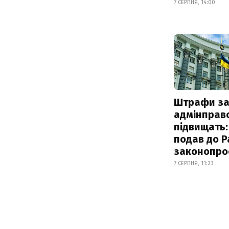
7 СЕРПНЯ, 14:00
Штрафи з
адмінправ
підвищать:
подав до Р
законопро
7 СЕРПНЯ, 11:23