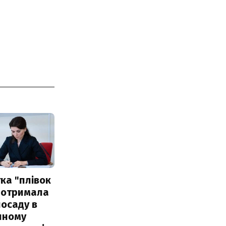
ка "плівок
 отримала
посаду в
чному