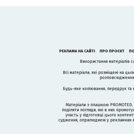
РЕКЛАМА НА САЙТІ
ПРО ПРОЄКТ
ПО
Використання матеріалів с
Всі матеріали, які розміщені на цьо
розповсюдженню в
Будь-яке копіювання, передрук та 
Матеріали з плашкою PROMOTED, 
поділяти погляди, які в них промо
участь у підготовці цього контенту
судження, оприлюднені у рекламних м