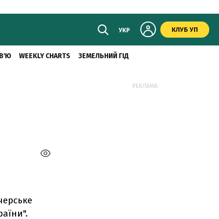
КЛУБ УП
УКР
В'Ю
WEEKLY CHARTS
ЗЕМЕЛЬНИЙ ГІД
РЕКЛАМА:
тчерське
раїни".