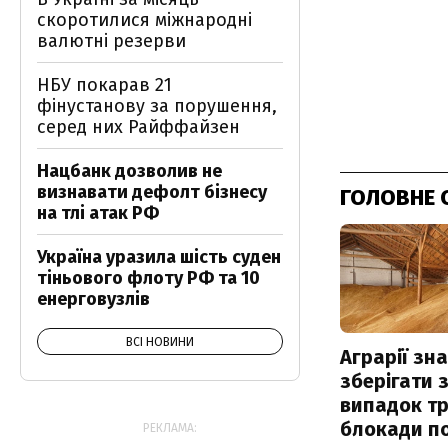
скоротилися міжнародні
валютні резерви
НБУ покарав 21
фінустанову за порушення,
серед них Райффайзен
Нацбанк дозволив не
визнавати дефолт бізнесу
ГОЛОВНЕ 
на тлі атак РФ
Україна уразила шість суден
тіньового флоту РФ та 10
енерговузлів
ВСІ НОВИНИ
Аграрії зн
зберігати 
випадок т
блокади по
РЕКЛАМА: