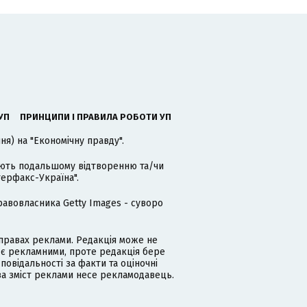
УП
ПРИНЦИПИ І ПРАВИЛА РОБОТИ УП
я) на "Економічну правду".
гають подальшому відтворенню та/чи
терфакс-Україна".
равовласника Getty Images - суворо
равах реклами. Редакція може не
 є рекламними, проте редакція бере
дповідальності за факти та оціночні
за зміст реклами несе рекламодавець.