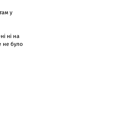
там у
і ні на
е не було