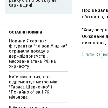
ранку б'є по об’єкту на
Харківщині
Про це заяв
п'ятницю, 
"Хочу зверн
ОСТАННІ НОВИНИ
Об'єднане д
Новини 7 серпня:
виконано", -
фігурантка "плівок Міндіча"
отримала посаду в
ПУТІН
НА
держпідприємстві,
масована атака РФ на
Укрнафту
Київ шукає тих, хто
відремонтує метро між
"Тараса Шевченко" і
"Почайною" за 1,76
мільярда
В Україні за місяць