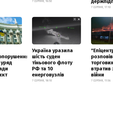
держпід
7 СЕРПНЯ, 16:50
7 СЕРПНЯ, 17:10
а
Україна уразила
"Епіцент
опорушення
шість суден
розповів
 уряд
тіньового флоту
торгових
ади
РФ та 10
втратив 
єкт
енерговузлів
війни
7 СЕРПНЯ, 18:10
7 СЕРПНЯ, 11:56