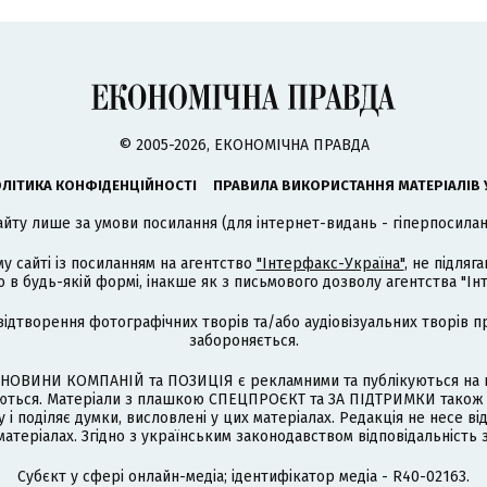
© 2005-2026, ЕКОНОМІЧНА ПРАВДА
ЛІТИКА КОНФІДЕНЦІЙНОСТІ
ПРАВИЛА ВИКОРИСТАННЯ МАТЕРІАЛІВ 
айту лише за умови посилання (для інтернет-видань - гіперпосиланн
му сайті із посиланням на агентство
"Інтерфакс-Україна"
, не підля
 будь-якій формі, інакше як з письмового дозволу агентства "Ін
відтворення фотографічних творів та/або аудіовізуальних творів п
забороняється.
НОВИНИ КОМПАНІЙ та ПОЗИЦІЯ є рекламними та публікуються на п
туються. Матеріали з плашкою СПЕЦПРОЄКТ та ЗА ПІДТРИМКИ також
 і поділяє думки, висловлені у цих матеріалах. Редакція не несе ві
атеріалах. Згідно з українським законодавством відповідальність 
Cубєкт у сфері онлайн-медіа; ідентифікатор медіа - R40-02163.