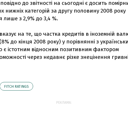
дповідно до звітності на сьогодні є досить помірн
х нижніх категорій за другу половину 2008 року
 лише з 2,9% до 3,4 %.
 вказує на те, що частка кредитів в іноземній валю
8% до кінця 2008 року) у порівнянні з українськ
о є істотним відносним позитивним фактором
можності через недавнє різке знецінення гривні
FITCH RATINGS
РЕКЛАМА: