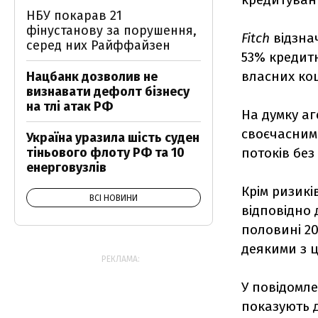
НБУ покарав 21
фінустанову за порушення,
Fitch
відзна
серед них Райффайзен
53% кредит
власних кош
Нацбанк дозволив не
визнавати дефолт бізнесу
на тлі атак РФ
На думку аг
своєчасним
Україна уразила шість суден
тіньового флоту РФ та 10
потоків без
енерговузлів
Крім ризикі
ВСІ НОВИНИ
відповідно 
половині 20
деякими з ц
РЕКЛАМА:
У повідомле
показують д