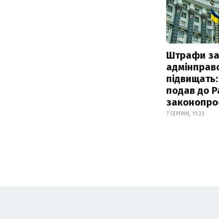
Штрафи з
адмінправ
підвищать:
подав до Р
законопро
7 СЕРПНЯ, 11:23