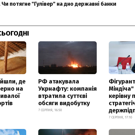
 Чи потягне "Гулівер" на дно державні банки
СЬОГОДНІ
айшли, де
РФ атакувала
Фігурант
зерно на
Укрнафту: компанія
Міндіча"
ривалої
втратила суттєві
керівну 
ртів
обсяги видобутку
стратегі
держпід
7 СЕРПНЯ, 16:50
7 СЕРПНЯ, 17:10