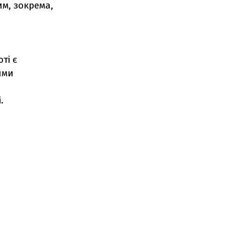
им, зокрема,
ті є
ими
.