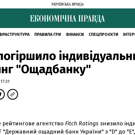
ФРАСТРУКТУРА
ПРАВИЛА ГРИ
ФІНАНСИ
СПЕЦПРОЄКТИ
ІНТЕР
 погіршило індивідуальн
нг "Ощадбанку"
17:31
 рейтингове агентство
Fitch Ratings
знизило інд
 "Державний ощадний банк України" з "D" до "E",