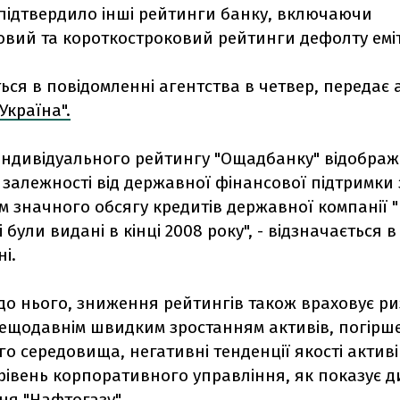
підтвердило інші рейтинги банку, включаючи
овий та короткостроковий рейтинги дефолту еміт
ься в повідомленні агентства в четвер, передає 
Україна".
індивідуального рейтингу "Ощадбанку" відображ
залежності від державної фінансової підтримки 
м значного обсягу кредитів державної компанії 
і були видані в кінці 2008 року", - відзначається в
і.
до нього, зниження рейтингів також враховує ри
нещодавнім швидким зростанням активів, погірш
о середовища, негативні тенденції якості активів
рівень корпоративного управління, як показує д
ня "Нафтогазу".