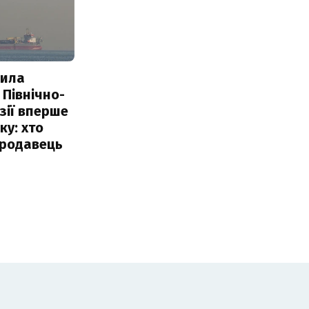
пила
 Північно-
Азії вперше
ку: хто
продавець