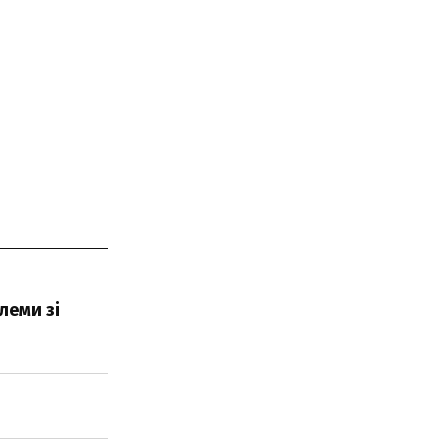
леми зі