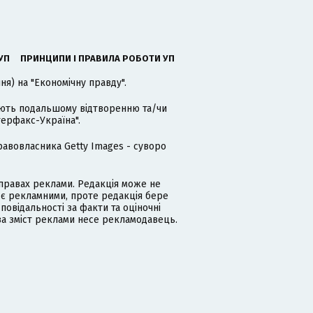
УП
ПРИНЦИПИ І ПРАВИЛА РОБОТИ УП
я) на "Економічну правду".
гають подальшому відтворенню та/чи
терфакс-Україна".
равовласника Getty Images - суворо
равах реклами. Редакція може не
 є рекламними, проте редакція бере
дповідальності за факти та оціночні
за зміст реклами несе рекламодавець.