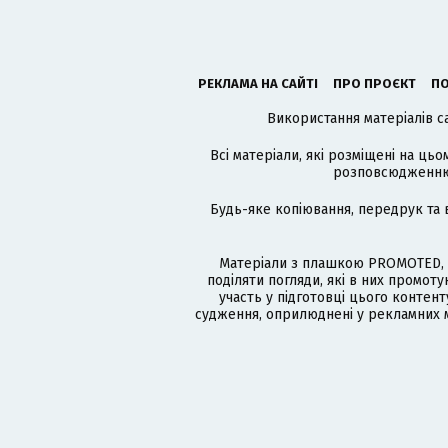
РЕКЛАМА НА САЙТІ
ПРО ПРОЄКТ
ПО
Використання матеріалів с
Всі матеріали, які розміщені на цьо
розповсюдженню в
Будь-яке копіювання, передрук та 
Матеріали з плашкою PROMOTED, 
поділяти погляди, які в них промо
участь у підготовці цього контенту
судження, оприлюднені у рекламних м