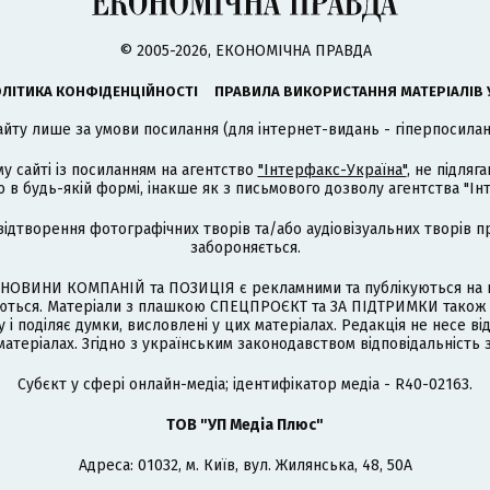
© 2005-2026, ЕКОНОМІЧНА ПРАВДА
ЛІТИКА КОНФІДЕНЦІЙНОСТІ
ПРАВИЛА ВИКОРИСТАННЯ МАТЕРІАЛІВ 
айту лише за умови посилання (для інтернет-видань - гіперпосиланн
му сайті із посиланням на агентство
"Інтерфакс-Україна"
, не підля
 будь-якій формі, інакше як з письмового дозволу агентства "Ін
відтворення фотографічних творів та/або аудіовізуальних творів п
забороняється.
НОВИНИ КОМПАНІЙ та ПОЗИЦІЯ є рекламними та публікуються на п
туються. Матеріали з плашкою СПЕЦПРОЄКТ та ЗА ПІДТРИМКИ також
 і поділяє думки, висловлені у цих матеріалах. Редакція не несе ві
атеріалах. Згідно з українським законодавством відповідальність 
Cубєкт у сфері онлайн-медіа; ідентифікатор медіа - R40-02163.
ТОВ "УП Медіа Плюс"
Адреса: 01032, м. Київ, вул. Жилянська, 48, 50А