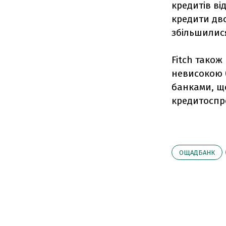
кредитів ві
кредити дво
збільшилися
Fitch також
невисокою (
банками, щ
кредитоспро
ОЩАДБАНК