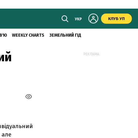
КЛУБ УП
УКР
В'Ю
WEEKLY CHARTS
ЗЕМЕЛЬНИЙ ГІД
ий
РЕКЛАМА:
ивідуальний
 але