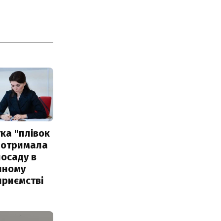
ка "плівок
 отримала
посаду в
чному
приємстві