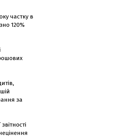
оку частку в
зно 120%
і
грошових
итів,
ршій
зання за
 звітності
знецінення