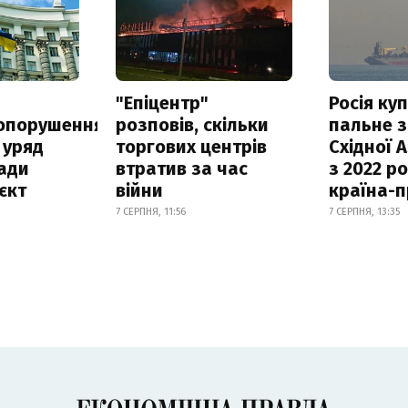
а
"Епіцентр"
Росія ку
опорушення
розповів, скільки
пальне з
 уряд
торгових центрів
Східної 
ади
втратив за час
з 2022 ро
єкт
війни
країна-
7 СЕРПНЯ, 11:56
7 СЕРПНЯ, 13:35