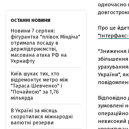
одночасно 
довгострок
ОСТАННІ НОВИНИ
Про це йдет
Новини 7 серпня:
"Інтерфакс-
фігурантка "плівок Міндіча"
отримала посаду в
держпідприємстві,
"Зниження 
масована атака РФ на
збільшення 
Укрнафту
урахування
Київ шукає тих, хто
України", як
відремонтує метро між
повідомленн
"Тараса Шевченко" і
"Почайною" за 1,76
Відповідно 
мільярда
зумовлені 
В Україні за місяць
операційног
скоротилися міжнародні
невисокий 
валютні резерви
кредитуван