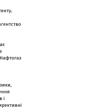
енту.
агентство
ає
з
"Нафтогаз
зики,
ення
 і
ирективні