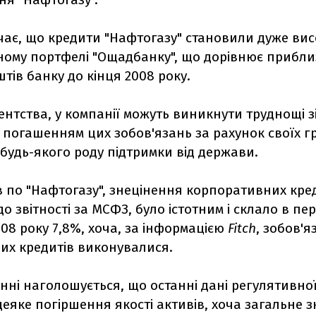
чає, що кредити "Нафтогазу" становили дуже вис
ному портфелі "Ощадбанку", що дорівнює прибли
тів банку до кінця 2008 року.
ентства, у компанії можуть виникнути труднощі з
 погашенням цих зобов'язань за рахунок своїх 
 будь-якого роду підтримки від держави.
в по "Нафтогазу", знецінення корпоративних кред
до звітності за МСФЗ, було істотним і склало в пе
08 року 7,8%, хоча, за інформацією
Fitch
, зобов'я
их кредитів виконувалися.
нні наголошується, що останні дані регулятивної
еяке погіршення якості активів, хоча загальне 