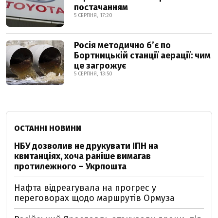
постачанням
5 СЕРПНЯ, 17:20
Росія методично б’є по
Бортницькій станції аерації: чим
це загрожує
5 СЕРПНЯ, 13:50
ОСТАННІ НОВИНИ
НБУ дозволив не друкувати ІПН на
квитанціях, хоча раніше вимагав
протилежного – Укрпошта
Нафта відреагувала на прогрес у
переговорах щодо маршрутів Ормуза