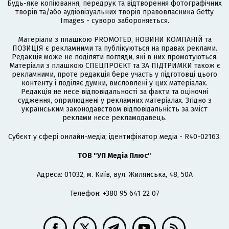
Будь-яке копіювання, передрук та відтворення фотографічних
творів та/або аудіовізуальних творів правовласника Getty
Images - суворо забороняється.
Матеріали з плашкою PROMOTED, НОВИНИ КОМПАНІЙ та
ПОЗИЦІЯ є рекламними та публікуються на правах реклами.
Редакція може не поділяти погляди, які в них промотуються.
Матеріали з плашкою СПЕЦПРОЄКТ та ЗА ПІДТРИМКИ також є
рекламними, проте редакція бере участь у підготовці цього
контенту і поділяє думки, висловлені у цих матеріалах.
Редакція не несе відповідальності за факти та оціночні
судження, оприлюднені у рекламних матеріалах. Згідно з
українським законодавством відповідальність за зміст
реклами несе рекламодавець.
Cубєкт у сфері онлайн-медіа; ідентифікатор медіа - R40-02163.
ТОВ "УП Медіа Плюс"
Адреса: 01032, м. Київ, вул. Жилянська, 48, 50А
Телефон: +380 95 641 22 07