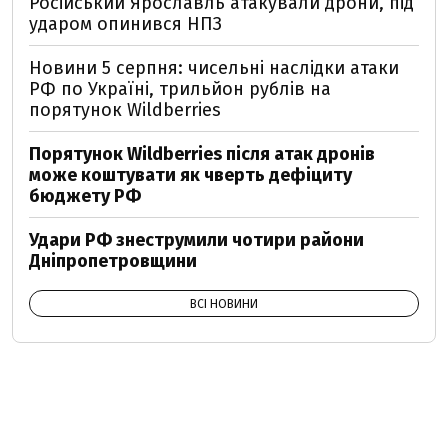
Російський Ярославль атакували дрони, під
ударом опинився НПЗ
Новини 5 серпня: чисельні наслідки атаки
РФ по Україні, трильйон рублів на
порятунок Wildberries
Порятунок Wildberries після атак дронів
може коштувати як чверть дефіциту
бюджету РФ
Удари РФ знеструмили чотири райони
Дніпропетровщини
ВСІ НОВИНИ