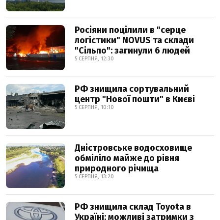
Росіяни поцілили в "серце
логістики" NOVUS та склади
"Сільпо": загинули 6 людей
5 СЕРПНЯ, 12:30
РФ знищила сортувальний
центр "Нової пошти" в Києві
5 СЕРПНЯ, 10:10
Дністровське водосховище
обміліло майже до рівня
природного річища
5 СЕРПНЯ, 13:20
РФ знищила склад Toyota в
Україні: можливі затримки з