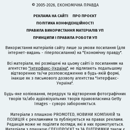
© 2005-2026, ЕКОНОМІЧНА ПРАВДА
РЕКЛАМА НА САЙТІ
ПРО ПРОЄКТ
ПОЛІТИКА КОНФІДЕНЦІЙНОСТІ
ПРАВИЛА ВИКОРИСТАННЯ МАТЕРІАЛІВ УП
ПРИНЦИПИ І ПРАВИЛА РОБОТИ УП
Використання матеріалів сайту лише за умови посилання (для
інтернет-видань - гіперпосилання) на "Економічну правду".
Всі матеріали, які розміщені на цьому сайті із посиланням на
агентство
"Інтерфакс-Україна"
, не підлягають подальшому
відтворенню та/чи розповсюдженню в будь-якій формі,
інакше як з письмового дозволу агентства "Інтерфакс-
Україна".
Будь-яке копіювання, передрук та відтворення фотографічних
творів та/або аудіовізуальних творів правовласника Getty
Images - суворо забороняється.
Матеріали з плашкою PROMOTED, НОВИНИ КОМПАНІЙ та
ПОЗИЦІЯ є рекламними та публікуються на правах реклами.
Редакція може не поділяти погляди, які в них промотуються.
Матеріали з плашкою СПЕЦПРОЄКТ та ЗА ПІДТРИМКИ також є