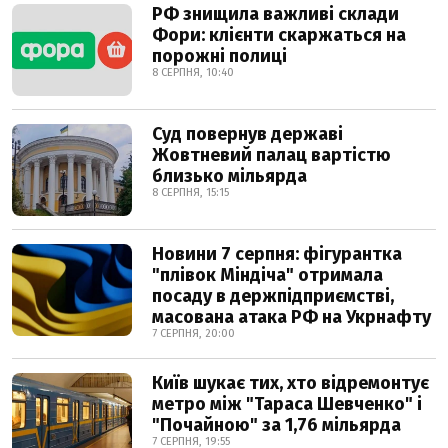
РФ знищила важливі склади
Фори: клієнти скаржаться на
порожні полиці
8 СЕРПНЯ, 10:40
Суд повернув державі
Жовтневий палац вартістю
близько мільярда
8 СЕРПНЯ, 15:15
Новини 7 серпня: фігурантка
"плівок Міндіча" отримала
посаду в держпідприємстві,
масована атака РФ на Укрнафту
7 СЕРПНЯ, 20:00
Київ шукає тих, хто відремонтує
метро між "Тараса Шевченко" і
"Почайною" за 1,76 мільярда
7 СЕРПНЯ, 19:55