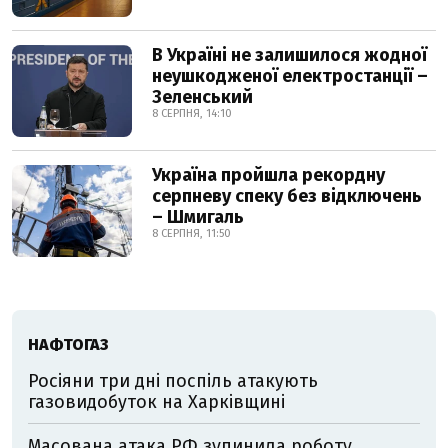
В Україні не залишилося жодної
неушкодженої електростанції –
Зеленський
8 СЕРПНЯ, 14:10
Україна пройшла рекордну
серпневу спеку без відключень
– Шмигаль
8 СЕРПНЯ, 11:50
НАФТОГАЗ
Росіяни три дні поспіль атакують
газовидобуток на Харківщині
Масована атака РФ зупинила роботу