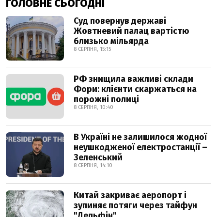
ГОЛОВНЕ СЬОГОДНІ
Суд повернув державі
Жовтневий палац вартістю
близько мільярда
8 СЕРПНЯ, 15:15
РФ знищила важливі склади
Фори: клієнти скаржаться на
порожні полиці
8 СЕРПНЯ, 10:40
В Україні не залишилося жодної
неушкодженої електростанції –
Зеленський
8 СЕРПНЯ, 14:10
Китай закриває аеропорт і
зупиняє потяги через тайфун
"Дельфін"