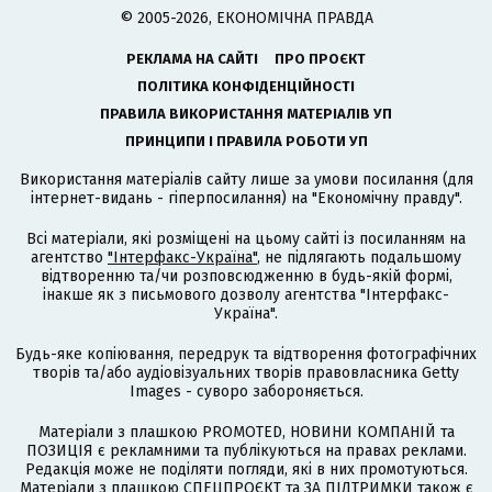
© 2005-2026, ЕКОНОМІЧНА ПРАВДА
РЕКЛАМА НА САЙТІ
ПРО ПРОЄКТ
ПОЛІТИКА КОНФІДЕНЦІЙНОСТІ
ПРАВИЛА ВИКОРИСТАННЯ МАТЕРІАЛІВ УП
ПРИНЦИПИ І ПРАВИЛА РОБОТИ УП
Використання матеріалів сайту лише за умови посилання (для
інтернет-видань - гіперпосилання) на "Економічну правду".
Всі матеріали, які розміщені на цьому сайті із посиланням на
агентство
"Інтерфакс-Україна"
, не підлягають подальшому
відтворенню та/чи розповсюдженню в будь-якій формі,
інакше як з письмового дозволу агентства "Інтерфакс-
Україна".
Будь-яке копіювання, передрук та відтворення фотографічних
творів та/або аудіовізуальних творів правовласника Getty
Images - суворо забороняється.
Матеріали з плашкою PROMOTED, НОВИНИ КОМПАНІЙ та
ПОЗИЦІЯ є рекламними та публікуються на правах реклами.
Редакція може не поділяти погляди, які в них промотуються.
Матеріали з плашкою СПЕЦПРОЄКТ та ЗА ПІДТРИМКИ також є