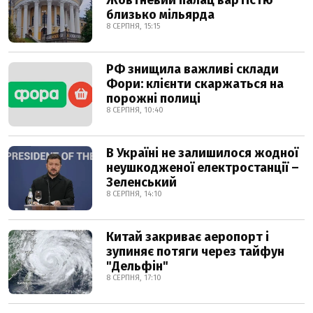
Жовтневий палац вартістю
близько мільярда
8 СЕРПНЯ, 15:15
РФ знищила важливі склади
Фори: клієнти скаржаться на
порожні полиці
8 СЕРПНЯ, 10:40
В Україні не залишилося жодної
неушкодженої електростанції –
Зеленський
8 СЕРПНЯ, 14:10
Китай закриває аеропорт і
зупиняє потяги через тайфун
"Дельфін"
8 СЕРПНЯ, 17:10