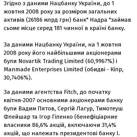
Згідно з даними Нацбанку України, до 1
жовтня 2008 року за розміром загальних
активів (26186 млрд грн) банк" Надра "займав
сьоме місце серед 181 чинної в країні банку.
За даними Нацбанку України, на 1 жовтня
2008 року його найбільшими акціонерами
були Novartik Trading Limited (60,9967%) і
Manmade Enterprises Limited (обидві - Кіпр,
30,7406%).
За даними агентства Fitch, до початку
квітня-2007 основними акціонерами банку
були Вадим Пятов, Сергій Лагур, Тимотеуш
Флейшар та Ігор Гіленко (бенефіціарние
власники 86,6% акцій, включаючи 31,4%
акцій, що належать президентові банку І.