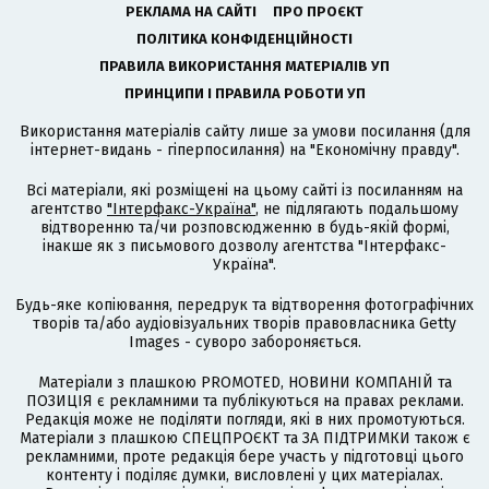
РЕКЛАМА НА САЙТІ
ПРО ПРОЄКТ
ПОЛІТИКА КОНФІДЕНЦІЙНОСТІ
ПРАВИЛА ВИКОРИСТАННЯ МАТЕРІАЛІВ УП
ПРИНЦИПИ І ПРАВИЛА РОБОТИ УП
Використання матеріалів сайту лише за умови посилання (для
інтернет-видань - гіперпосилання) на "Економічну правду".
Всі матеріали, які розміщені на цьому сайті із посиланням на
агентство
"Інтерфакс-Україна"
, не підлягають подальшому
відтворенню та/чи розповсюдженню в будь-якій формі,
інакше як з письмового дозволу агентства "Інтерфакс-
Україна".
Будь-яке копіювання, передрук та відтворення фотографічних
творів та/або аудіовізуальних творів правовласника Getty
Images - суворо забороняється.
Матеріали з плашкою PROMOTED, НОВИНИ КОМПАНІЙ та
ПОЗИЦІЯ є рекламними та публікуються на правах реклами.
Редакція може не поділяти погляди, які в них промотуються.
Матеріали з плашкою СПЕЦПРОЄКТ та ЗА ПІДТРИМКИ також є
рекламними, проте редакція бере участь у підготовці цього
контенту і поділяє думки, висловлені у цих матеріалах.