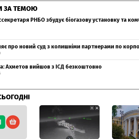
И ЗА ТЕМОЮ
ссекретаря РНБО збудує біогазову установку та ко
ляє про новий суд з колишніми партнерами по корпо
0
та: Ахметов вийшов з ІСД безкоштовно
5
СЬОГОДНІ