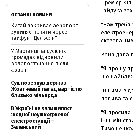
Прем'єр Юлі
Гайдука зах
ОСТАННІ НОВИНИ
"Нам треба 
Китай закриває аеропорт і
зупиняє потяги через
електроенер
тайфун "Дельфін"
сказала Ти
У Марганці та сусідніх
Вона дала г
громадах відновили
водопостачання після
"Я прошу пр
аварії
що найближч
Суд повернув державі
Жовтневий палац вартістю
Іншими від
близько мільярда
палива та 
В Україні не залишилося
"Я просила 
жодної неушкодженої
інші мініст
електростанції –
Зеленський
Тимошенко