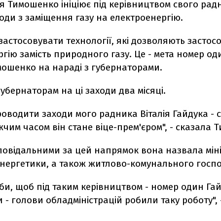
я Тимошенко ініціює під керівництвом свого радн
оди з заміщення газу на електроенергію.
застосовувати технології, які дозволяють застос
гію замість природного газу. Це - мета номер оди
мошенко на нараді з губернаторами.
убернаторам на ці заходи два місяці.
оводити заходи мого радника Віталія Гайдука - 
им часом він стане віце-прем'єром", - сказала 
повідальними за цей напрямок вона назвала мін
енергетики, а також житлово-комунального госп
би, щоб під таким керівництвом - номер один Гайд
ри - голови обладміністрацій робили таку роботу", 
.