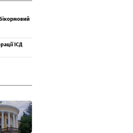
мбікормовий
рації ІСД