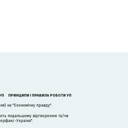
УП
ПРИНЦИПИ І ПРАВИЛА РОБОТИ УП
я) на "Економічну правду".
гають подальшому відтворенню та/чи
терфакс-Україна".