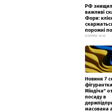
РФ знищи
важливі с
Фори: кліє
скаржатьс
порожні по
8 СЕРПНЯ, 10:40
Новини 7 с
фігурантка
Міндіча" 
посаду в
держпідпри
масована 