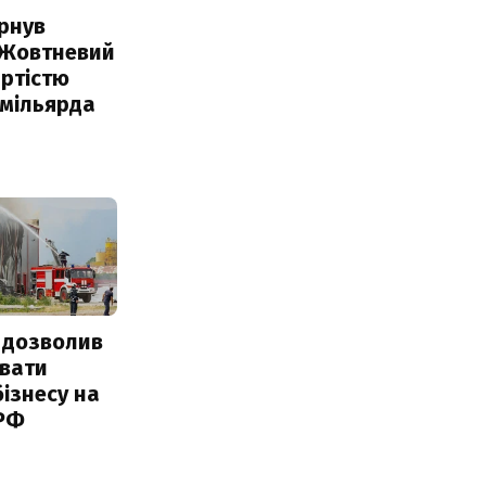
рнув
 Жовтневий
ртістю
 мільярда
 дозволив
авати
ізнесу на
 РФ