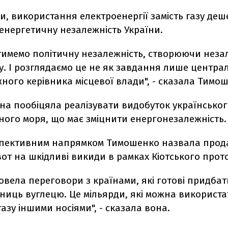
ми, використання електроенергії замість газу деш
енергетичну незалежність України.
тимемо політичну незалежність, створюючи неза
у. І розглядаємо це не як завдання лише центра
жного керівника місцевої влади", - сказала Тимо
на пообіцяла реалізувати видобуток українськог
ного моря, що має зміцнити енергонезалежність.
пективним напрямком Тимошенко назвала прод
от на шкідливі викиди в рамках Кіотського прот
овела переговори з країнами, які готові придбат
ниць вуглецю. Це мільярди, які можна використа
азу іншими носіями", - сказала вона.