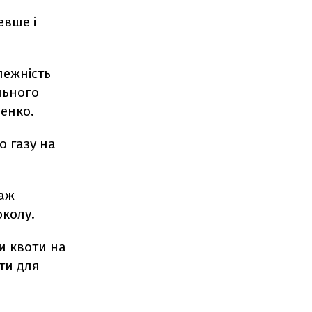
евше і
лежність
льного
шенко.
о газу на
аж
околу.
и квоти на
ти для