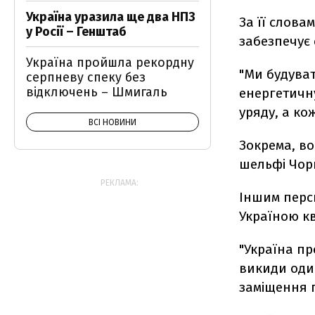
Україна уразила ще два НПЗ
За її слова
у Росії – Генштаб
забезпечує 
Україна пройшла рекордну
"Ми будува
серпневу спеку без
відключень – Шмигаль
енергетичн
уряду, а ко
ВСІ НОВИНИ
Зокрема, во
шельфі Чор
РЕКЛАМА:
Іншим перс
Україною кв
"Україна пр
викиди оди
заміщення г