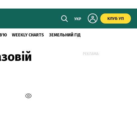
КЛУБ УП
УКР
В'Ю
WEEKLY CHARTS
ЗЕМЕЛЬНИЙ ГІД
азовій
РЕКЛАМА: