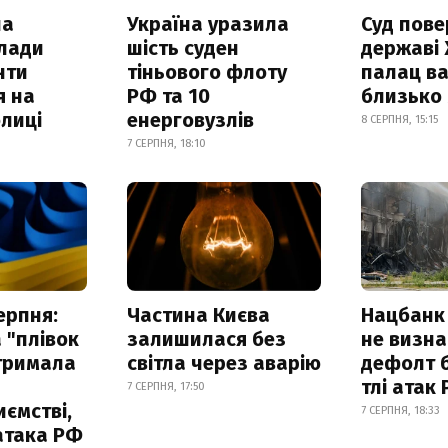
ла
Україна уразила
Суд пове
клади
шість суден
державі
нти
тіньового флоту
палац ва
я на
РФ та 10
близько
лиці
енерговузлів
8 СЕРПНЯ, 15:15
7 СЕРПНЯ, 18:10
ерпня:
Частина Києва
Нацбанк
 "плівок
залишилася без
не визн
отримала
світла через аварію
дефолт б
тлі атак
7 СЕРПНЯ, 17:50
ємстві,
7 СЕРПНЯ, 18:33
атака РФ