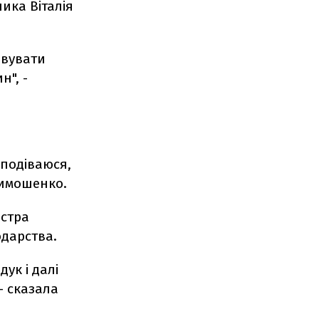
ика Віталія
овувати
н", -
сподіваюся,
Тимошенко.
істра
одарства.
ук і далі
- сказала