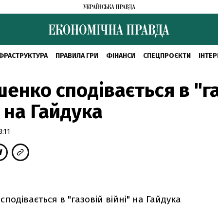
ФРАСТРУКТУРА
ПРАВИЛА ГРИ
ФІНАНСИ
СПЕЦПРОЄКТИ
ІНТЕР
енко сподівається в "г
" на Гайдука
3:11
подівається в "газовій війні" на Гайдука