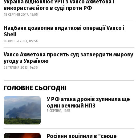
Україна відновлює УРП з Vanco Ахметова і
використає його в суді проти РФ
18 СЕРПНЯ 2017, 15:05
Нацбанк дозволив видаткові операції Vanco і
Shell
16 ЛИПНЯ 2013, 09:54
Vanco Ахметова просить суд затвердити мирову
угоду з Україною
28 ТРАВНЯ 2013, 14:36
ГОЛОВНЕ СЬОГОДНІ
У РФ атака дронів зупинила ще
один великий НПЗ
5 СЕРПНЯ, 17:55
Росіяни поцілили в "серце