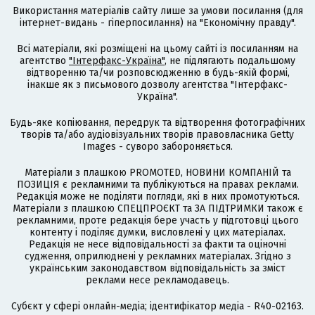
Використання матеріалів сайту лише за умови посилання (для
інтернет-видань - гіперпосилання) на "Економічну правду".
Всі матеріали, які розміщені на цьому сайті із посиланням на
агентство
"Інтерфакс-Україна"
, не підлягають подальшому
відтворенню та/чи розповсюдженню в будь-якій формі,
інакше як з письмового дозволу агентства "Інтерфакс-
Україна".
Будь-яке копіювання, передрук та відтворення фотографічних
творів та/або аудіовізуальних творів правовласника Getty
Images - суворо забороняється.
Матеріали з плашкою PROMOTED, НОВИНИ КОМПАНІЙ та
ПОЗИЦІЯ є рекламними та публікуються на правах реклами.
Редакція може не поділяти погляди, які в них промотуються.
Матеріали з плашкою СПЕЦПРОЄКТ та ЗА ПІДТРИМКИ також є
рекламними, проте редакція бере участь у підготовці цього
контенту і поділяє думки, висловлені у цих матеріалах.
Редакція не несе відповідальності за факти та оціночні
судження, оприлюднені у рекламних матеріалах. Згідно з
українським законодавством відповідальність за зміст
реклами несе рекламодавець.
Cубєкт у сфері онлайн-медіа; ідентифікатор медіа - R40-02163.