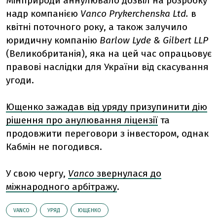
Мінприроди аннулювало дозвіл на розробку
надр компанією
Vanco Prykerchenska Ltd.
в
квітні поточного року, а також залучило
юридичну компанію
Barlow Lyde & Gilbert LLP
(Великобританія), яка на цей час опрацьовує
правові наслідки для України від скасування
угоди.
Ющенко зажадав від уряду призупинити дію
рішення про анулювання ліцензії
та
продовжити переговори з інвестором, однак
Кабмін не погодився.
У свою чергу,
Vanсo
звернулася до
міжнародного арбітражу
.
VANCO
УРЯД
ЮЩЕНКО