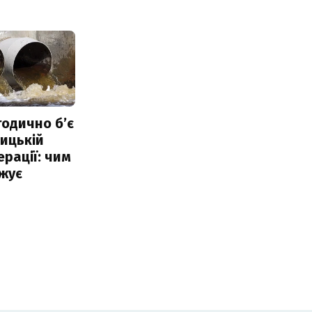
тодично б’є
ицькій
ерації: чим
жує