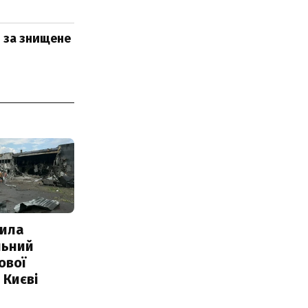
 за знищене
ила
льний
ової
 Києві