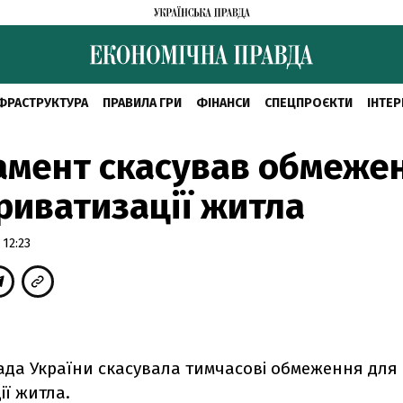
ФРАСТРУКТУРА
ПРАВИЛА ГРИ
ФІНАНСИ
СПЕЦПРОЄКТИ
ІНТЕР
амент скасував обмеже
риватизації житла
 12:23
ада України скасувала тимчасові обмеження для
ї житла.