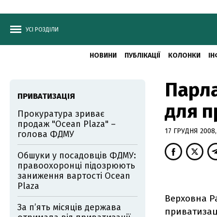
УСІ РОЗДІЛИ
НОВИНИ
ПУБЛІКАЦІЇ
КОЛОНКИ
ІН
Парл
ПРИВАТИЗАЦІЯ
для п
Прокуратура зриває
продаж "Ocean Plaza" –
17 ГРУДНЯ 2008,
голова ФДМУ
Обшуки у посадовців ФДМУ:
правоохоронці підозрюють
заниження вартості Ocean
Plaza
Верховна Р
За п’ять місяців держава
приватизаці