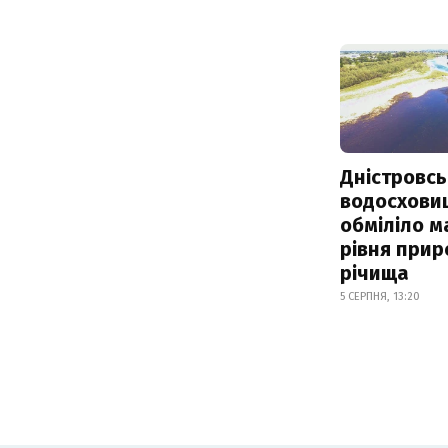
Дністровсь
водосхови
обміліло м
рівня при
річища
5 СЕРПНЯ, 13:20