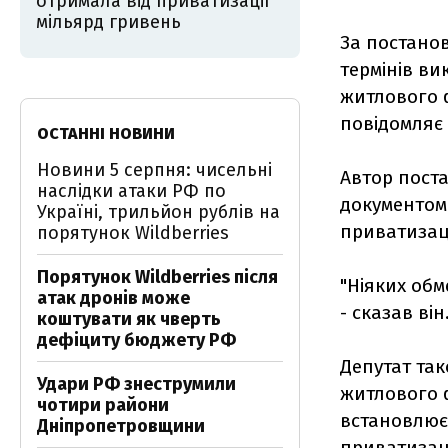
отримала від приватизації
мільярд гривень
За постано
термінів в
житлового ф
повідомляє
ОСТАННІ НОВИНИ
Новини 5 серпня: чисельні
Автор поста
наслідки атаки РФ по
документом
Україні, трильйон рублів на
приватизаці
порятунок Wildberries
Порятунок Wildberries після
"Ніяких обм
атак дронів може
- сказав він
коштувати як чверть
дефіциту бюджету РФ
Депутат та
Удари РФ знеструмили
житлового 
чотири райони
встановлює 
Дніпропетровщини
приватизац