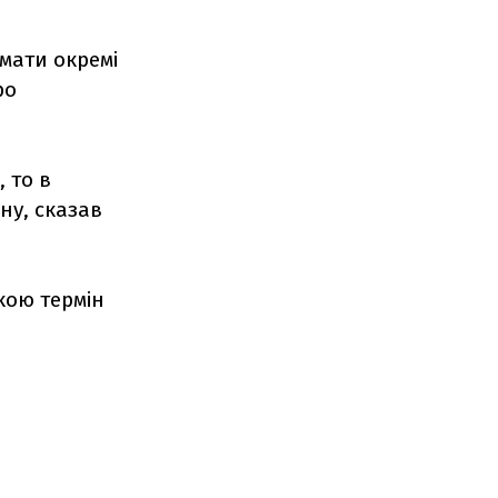
мати окремі
ро
 то в
ну, сказав
кою термін