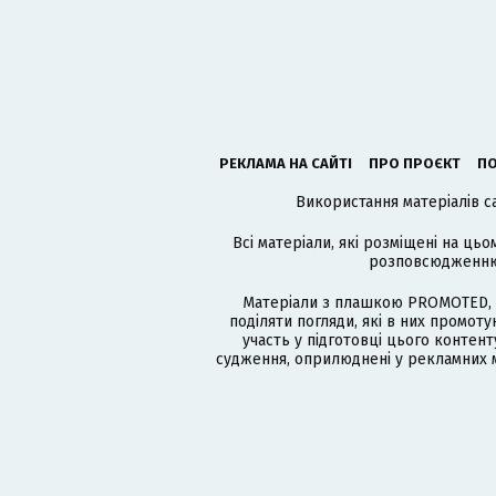
РЕКЛАМА НА САЙТІ
ПРО ПРОЄКТ
ПО
Використання матеріалів с
Всі матеріали, які розміщені на цьо
розповсюдженню в
Матеріали з плашкою PROMOTED, 
поділяти погляди, які в них промо
участь у підготовці цього контенту
судження, оприлюднені у рекламних м