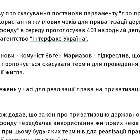
ву про скасування постанови парламенту "про 
икористання житлових чеків для приватизації де
онду" в середу проголосував 401 народний депу
 агентство
"Інтерфакс-Україна".
нови - комуніст Євген Мармазов - підкреслив, щ
 пропонується скасувати термін для проведення
ї житла.
ежень у часі для реалізації права на приватизацію
.
кож додав, що закон про приватизацію державно
фонду передбачає використання житлових чеків 
при цьому будь-яких термінів для реалізації пра
ії громадянами України.