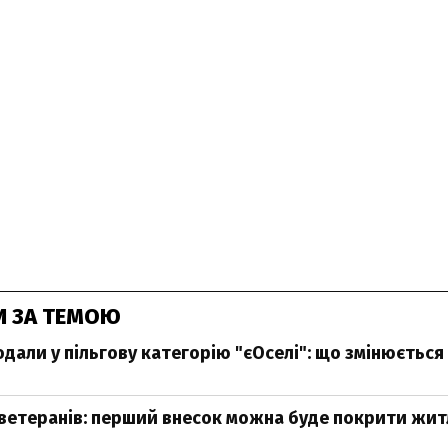
И ЗА ТЕМОЮ
одали у пільгову категорію "єОселі": що змінюється
 ветеранів: перший внесок можна буде покрити жи