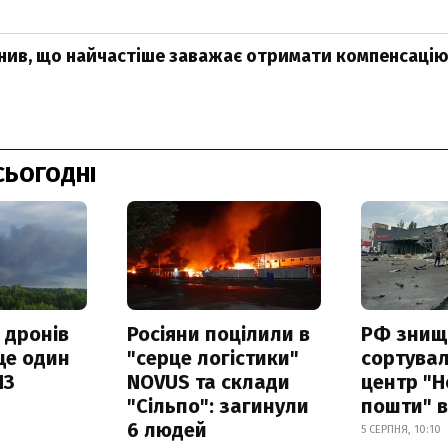
нив, що найчастіше заважає отримати компенсацію
СЬОГОДНІ
 дронів
Росіяни поцілили в
РФ знищ
ще один
"серце логістики"
сортува
ПЗ
NOVUS та склади
центр "Н
"Сільпо": загинули
пошти" в
6 людей
5 СЕРПНЯ, 10:10