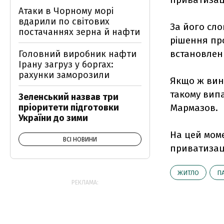
Атаки в Чорному морі
вдарили по світових
За його сл
постачаннях зерна й нафти
рішення пр
встановленн
Головний виробник нафти
Ірану загруз у боргах:
рахунки заморозили
Якщо ж вин
такому випа
Зеленський назвав три
пріоритети підготовки
Мармазов.
України до зими
На цей моме
ВСІ НОВИНИ
приватизаці
ЖИТЛО
П
РЕКЛАМА: