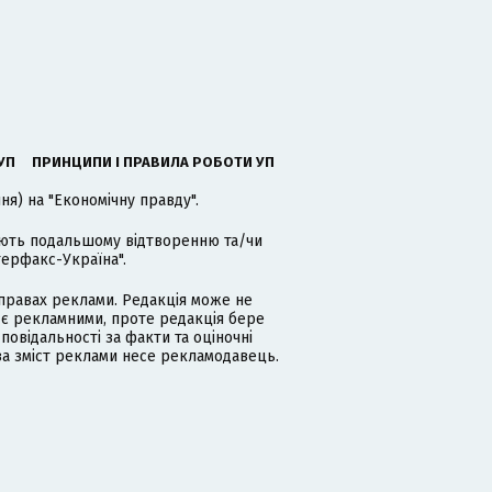
УП
ПРИНЦИПИ І ПРАВИЛА РОБОТИ УП
я) на "Економічну правду".
гають подальшому відтворенню та/чи
терфакс-Україна".
равах реклами. Редакція може не
 є рекламними, проте редакція бере
дповідальності за факти та оціночні
за зміст реклами несе рекламодавець.