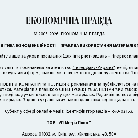
© 2005-2026, ЕКОНОМІЧНА ПРАВДА
ЛІТИКА КОНФІДЕНЦІЙНОСТІ
ПРАВИЛА ВИКОРИСТАННЯ МАТЕРІАЛІВ 
айту лише за умови посилання (для інтернет-видань - гіперпосиланн
му сайті із посиланням на агентство
"Інтерфакс-Україна"
, не підля
 будь-якій формі, інакше як з письмового дозволу агентства "Ін
НОВИНИ КОМПАНІЙ та ПОЗИЦІЯ є рекламними та публікуються на п
туються. Матеріали з плашкою СПЕЦПРОЄКТ та ЗА ПІДТРИМКИ також
 і поділяє думки, висловлені у цих матеріалах. Редакція не несе ві
атеріалах. Згідно з українським законодавством відповідальність 
Cубєкт у сфері онлайн-медіа; ідентифікатор медіа - R40-02163.
ТОВ "УП Медіа Плюс"
Адреса: 01032, м. Київ, вул. Жилянська, 48, 50А