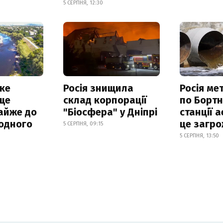
5 СЕРПНЯ, 12:30
ке
Росія знищила
Росія ме
ще
склад корпорації
по Бортн
айже до
"Біосфера" у Дніпрі
станції а
родного
це загро
5 СЕРПНЯ, 09:15
5 СЕРПНЯ, 13:50