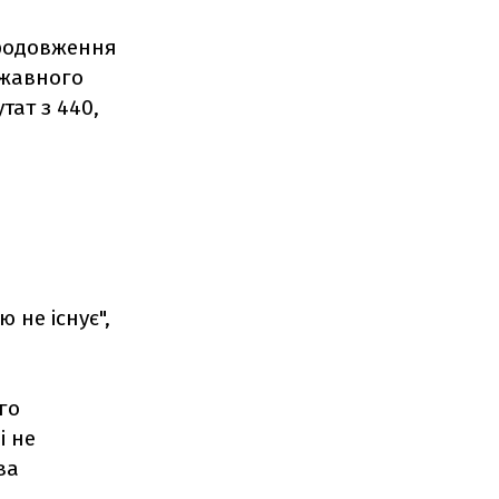
продовження
ржавного
тат з 440,
о
 не існує",
го
і не
ва