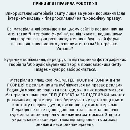
ПРИНЦИПИ І ПРАВИЛА РОБОТИ УП
Використання матеріалів сайту лише за умови посилання (для
інтернет-видань - гіперпосилання) на "Економічну правду".
Всі матеріали, які розміщені на цьому сайті із посиланням на
агентство
"Інтерфакс-Україна"
, не підлягають подальшому
відтворенню та/чи розповсюдженню в будь-якій формі,
інакше як з письмового дозволу агентства "Інтерфакс-
Україна".
Будь-яке копіювання, передрук та відтворення фотографічних
творів та/або аудіовізуальних творів правовласника Getty
Images - суворо забороняється.
Матеріали з плашкою PROMOTED, НОВИНИ КОМПАНІЙ та
ПОЗИЦІЯ є рекламними та публікуються на правах реклами.
Редакція може не поділяти погляди, які в них промотуються.
Матеріали з плашкою СПЕЦПРОЄКТ та ЗА ПІДТРИМКИ також є
рекламними, проте редакція бере участь у підготовці цього
контенту і поділяє думки, висловлені у цих матеріалах.
Редакція не несе відповідальності за факти та оціночні
судження, оприлюднені у рекламних матеріалах. Згідно з
українським законодавством відповідальність за зміст
реклами несе рекламодавець.