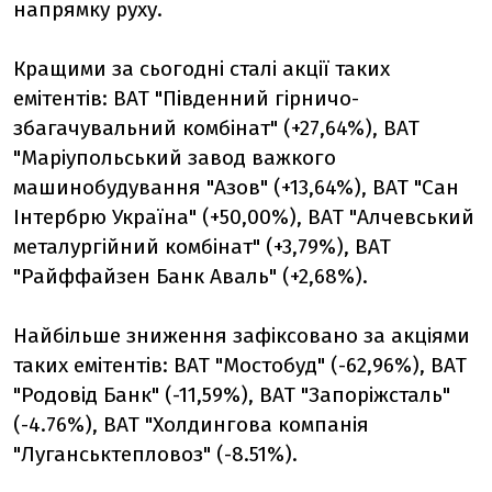
напрямку руху.
Кращими за сьогодні сталі акції таких
емітентів: ВАТ "Південний гірничо-
збагачувальний комбінат" (+27,64%), ВАТ
"Маріупольський завод важкого
машинобудування "Азов" (+13,64%), ВАТ "Сан
Інтербрю Україна" (+50,00%), ВАТ "Алчевський
металургійний комбінат" (+3,79%), ВАТ
"Райффайзен Банк Аваль" (+2,68%).
Найбільше зниження зафіксовано за акціями
таких емітентів: ВАТ "Мостобуд" (-62,96%), ВАТ
"Родовід Банк" (-11,59%), ВАТ "Запоріжсталь"
(-4.76%), ВАТ "Холдингова компанія
"Луганськтепловоз" (-8.51%).