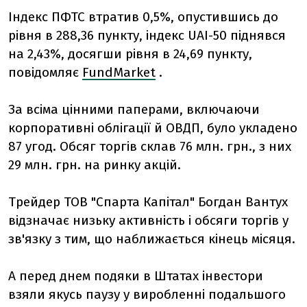
Індекс ПФТС втратив 0,5%, опустившись до
рівня в 288,36 пункту, індекс UAI-50 піднявся
на 2,43%, досягши рівня в 24,69 пункту,
повідомляє
FundMarket
.
За всіма цінними паперами, включаючи
корпоративні облігації й ОВДП, було укладено
87 угод. Обсяг торгів склав 76 млн. грн., з них
29 млн. грн. на ринку акцій.
Трейдер ТОВ "Спарта Капітал" Богдан Вантух
відзначає низьку активність і обсяги торгів у
зв'язку з тим, що наближається кінець місяця.
А перед днем подяки в Штатах інвестори
взяли якусь паузу у виробленні подальшого