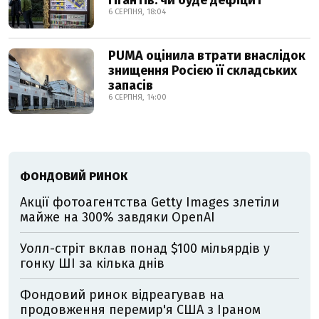
гігантів: чи буде дефіцит
6 СЕРПНЯ, 18:04
PUMA оцінила втрати внаслідок
знищення Росією її складських
запасів
6 СЕРПНЯ, 14:00
ФОНДОВИЙ РИНОК
Акції фотоагентства Getty Images злетіли
майже на 300% завдяки OpenAI
Уолл-стріт вклав понад $100 мільярдів у
гонку ШІ за кілька днів
Фондовий ринок відреагував на
продовження перемир'я США з Іраном