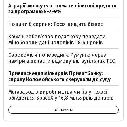
Аграрії зможуть отримати пільгові кредити
за програмою 5-7-9%
Новини 6 серпня: Росія нищить бізнес
Кабмін зобовʼязав податкову передати
Міноборони дані чоловіків 18-60 років
Єврокомісія попередила Румунію через
наміри відкласти відмову від вугільних ТЕС
Привласнення мільярдів Приватбанку:
справу Коломойського скерували до суду
Мегазавод з виробництва чипів у Техасі
обійдеться SpaceX у 16,8 мільярдів доларів
ВСІ НОВИНИ