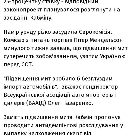
25-процентну ставку - відповідний
законопроект планувалося розглянути на
засіданні Кабміну.
Намір уряду різко засудила Єврокомісія.
Комісар з питань торгівлі Пітер Мендельсон
минулого тижня заявив, що підвищення мит
суперечить зобов'язанням, узятим Україною
перед СОТ.
"Підвищення мит зробило б безглуздим
імпорт автомобілів",- вважає гендиректор
Всеукраїнської асоціації автоімпортерів і
дилерів (ВААІД) Олег Назаренко.
Замість підвищення мита Кабмін пропонує
проводити антидемпінгові розслідування у
випадку надходження скарг від