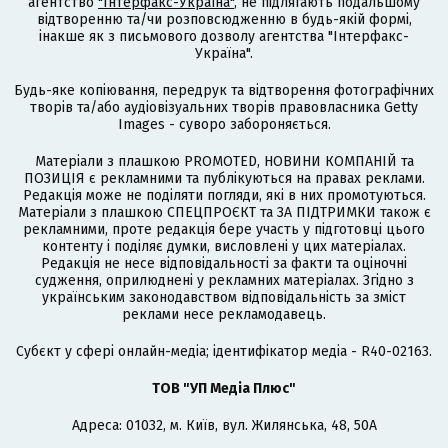
агентство
"Інтерфакс-Україна"
, не підлягають подальшому
відтворенню та/чи розповсюдженню в будь-якій формі,
інакше як з письмового дозволу агентства "Інтерфакс-
Україна".
Будь-яке копіювання, передрук та відтворення фотографічних
творів та/або аудіовізуальних творів правовласника Getty
Images - суворо забороняється.
Матеріали з плашкою PROMOTED, НОВИНИ КОМПАНІЙ та
ПОЗИЦІЯ є рекламними та публікуються на правах реклами.
Редакція може не поділяти погляди, які в них промотуються.
Матеріали з плашкою СПЕЦПРОЄКТ та ЗА ПІДТРИМКИ також є
рекламними, проте редакція бере участь у підготовці цього
контенту і поділяє думки, висловлені у цих матеріалах.
Редакція не несе відповідальності за факти та оціночні
судження, оприлюднені у рекламних матеріалах. Згідно з
українським законодавством відповідальність за зміст
реклами несе рекламодавець.
Cубєкт у сфері онлайн-медіа; ідентифікатор медіа - R40-02163.
ТОВ "УП Медіа Плюс"
Адреса: 01032, м. Київ, вул. Жилянська, 48, 50А