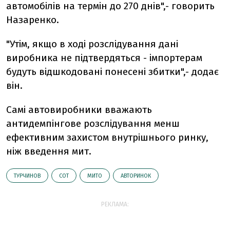
автомобілів на термін до 270 днів",- говорить
Назаренко.
"Утім, якщо в ході розслідування дані
виробника не підтвердяться - імпортерам
будуть відшкодовані понесені збитки",- додає
він.
Самі автовиробники вважають
антидемпінгове розслідування менш
ефективним захистом внутрішнього ринку,
ніж введення мит.
ТУРЧИНОВ
СОТ
МИТО
АВТОРИНОК
РЕКЛАМА: