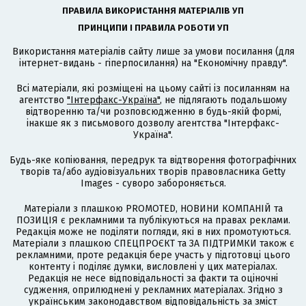
ПРАВИЛА ВИКОРИСТАННЯ МАТЕРІАЛІВ УП
ПРИНЦИПИ І ПРАВИЛА РОБОТИ УП
Використання матеріалів сайту лише за умови посилання (для
інтернет-видань - гіперпосилання) на "Економічну правду".
Всі матеріали, які розміщені на цьому сайті із посиланням на
агентство
"Інтерфакс-Україна"
, не підлягають подальшому
відтворенню та/чи розповсюдженню в будь-якій формі,
інакше як з письмового дозволу агентства "Інтерфакс-
Україна".
Будь-яке копіювання, передрук та відтворення фотографічних
творів та/або аудіовізуальних творів правовласника Getty
Images - суворо забороняється.
Матеріали з плашкою PROMOTED, НОВИНИ КОМПАНІЙ та
ПОЗИЦІЯ є рекламними та публікуються на правах реклами.
Редакція може не поділяти погляди, які в них промотуються.
Матеріали з плашкою СПЕЦПРОЄКТ та ЗА ПІДТРИМКИ також є
рекламними, проте редакція бере участь у підготовці цього
контенту і поділяє думки, висловлені у цих матеріалах.
Редакція не несе відповідальності за факти та оціночні
судження, оприлюднені у рекламних матеріалах. Згідно з
українським законодавством відповідальність за зміст