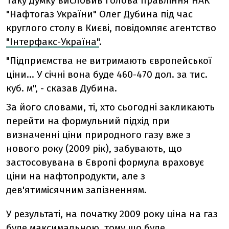
Таку думку висловив голова правління НАК
"Нафтогаз України" Олег Дубина під час
круглого столу в Києві, повідомляє агентство
"Інтерфакс-Україна"
.
"Підприємства не витримають європейської
ціни... У січні вона буде 460-470 дол. за тис.
куб. м", - сказав Дубина.
За його словами, ті, хто сьогодні закликають
перейти на формульний підхід при
визначенні ціни природного газу вже з
нового року (2009 рік), забувають, що
застосовувана в Європі формула враховує
ціни на нафтопродукти, але з
дев'ятимісячним запізненням.
У результаті, на початку 2009 року ціна на газ
буде максимальною, тому що буде