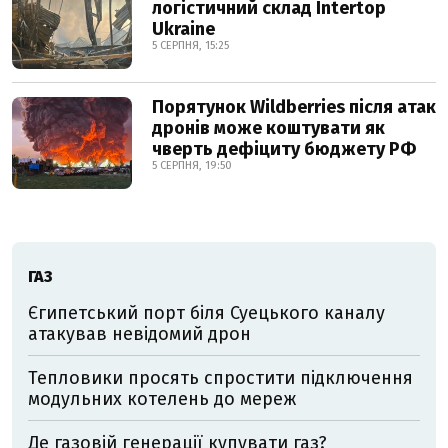
логістичний склад Intertop
Ukraine
5 СЕРПНЯ, 15:25
Порятунок Wildberries після атак
дронів може коштувати як
чверть дефіциту бюджету РФ
5 СЕРПНЯ, 19:50
ГАЗ
Єгипетський порт біля Суецького каналу
атакував невідомий дрон
Тепловики просять спростити підключення
модульних котелень до мереж
Де газовій генерації купувати газ?