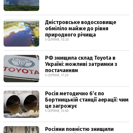
Дністровське водосховище
обміліло майже до рівня
природного річища
5 СЕРПНЯ, 13:20
РФ знищила склад Toyota в
Україні: можливі затримки з
постачанням
5 СЕРПНЯ, 17:20
Росія методично б’є по
Бортницькій станції аерації: чим
це загрожує
5 СЕРПНЯ, 13:50
Росіяни повністю знищили