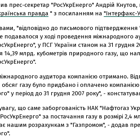
ив прес-секретар "РосУкрЕнерго" Андрій Кнутов,
країнська правда
" з посиланням на
"Інтерфакс-У
вами, "відповідно до письмового підтвердження
ке подавалося у ході проведення міжнародного а
осУкрЕнерго", у ПСГ України станом на 31 грудня 2
 14,39 млрд. кубометрів природного газу, що на
осУкрЕнерго".
міжнародного аудитора компанією отримано. Від
 обсяг газу було придбано і оплачено компанією
о" у період до 31 грудня 2007 року", - констатував
увагу, що саме заборгованість НАК "Нафтогаз Ук
РосУкрЕнерго" за постачання газу в розмірі 2,4 мл
є нашим розрахункам з "Газпромом", - додав пр
го".