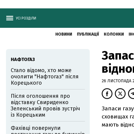
УСІ РОЗДІЛИ
НОВИНИ
ПУБЛІКАЦІЇ
КОЛОНКИ
ІН
Запас
НАФТОГАЗ
відно
Стало відомо, хто може
очолити "Нафтогаз" після
26 ЛИСТОПАДА 20
Корецького
Після оголошення про
відставку Свириденко
Запаси газу
Зеленський провів зустріч
із Корецьким
сховищах га
мають відн
Фахівці повернули