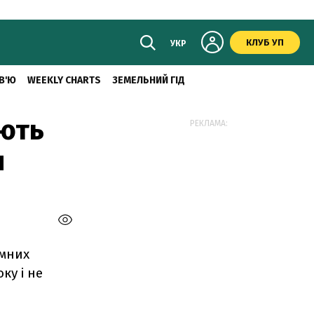
КЛУБ УП
УКР
В'Ю
WEEKLY CHARTS
ЗЕМЕЛЬНИЙ ГІД
ають
РЕКЛАМА:
и
емних
ку і не