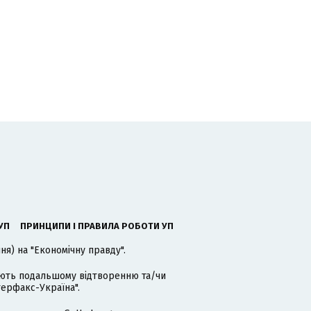
УП
ПРИНЦИПИ І ПРАВИЛА РОБОТИ УП
я) на "Економічну правду".
гають подальшому відтворенню та/чи
терфакс-Україна".