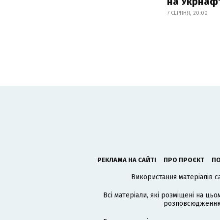
на Укрнаф
7 СЕРПНЯ, 20:00
РЕКЛАМА НА САЙТІ
ПРО ПРОЄКТ
ПО
Використання матеріалів с
Всі матеріали, які розміщені на цьо
розповсюдженню в