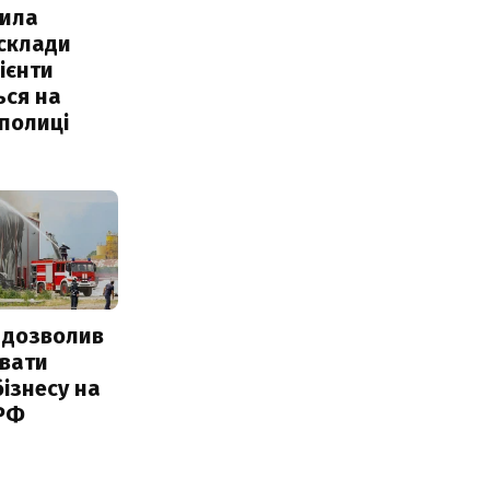
ила
 склади
ієнти
ься на
полиці
 дозволив
авати
ізнесу на
 РФ