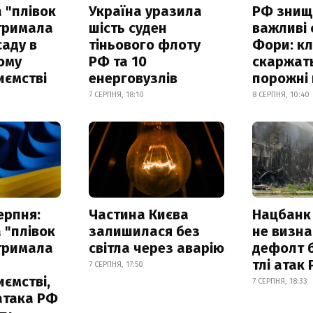
 "плівок
Україна уразила
РФ знищ
отримала
шість суден
важливі
саду в
тіньового флоту
Фори: кл
ому
РФ та 10
скаржат
иємстві
енерговузлів
порожні 
7 СЕРПНЯ, 18:10
8 СЕРПНЯ, 10:40
ерпня:
Частина Києва
Нацбанк
 "плівок
залишилася без
не визн
отримала
світла через аварію
дефолт б
тлі атак
7 СЕРПНЯ, 17:50
ємстві,
7 СЕРПНЯ, 18:33
атака РФ