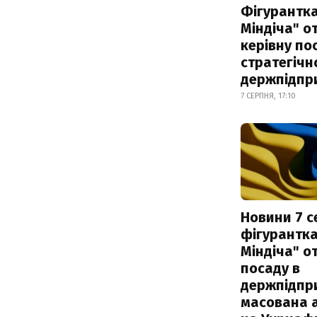
Фігурантка
Міндіча" 
керівну по
стратегічн
держпідпр
7 СЕРПНЯ, 17:10
Новини 7 с
фігурантка
Міндіча" 
посаду в
держпідпри
масована 