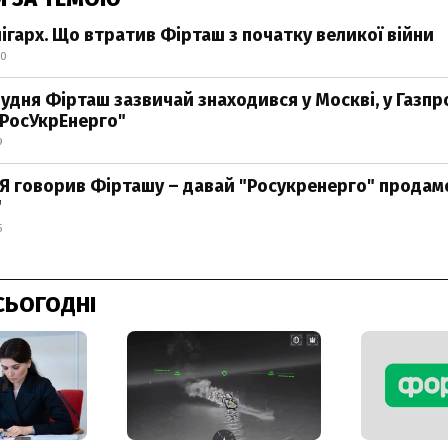
ігарх. Що втратив Фірташ з початку великої війни
30
рудня Фірташ зазвичай знаходився у Москві, у Газпро
"РосУкрЕнерго"
9
: Я говорив Фірташу – давай "Росукренерго" продам
"
5
СЬОГОДНІ