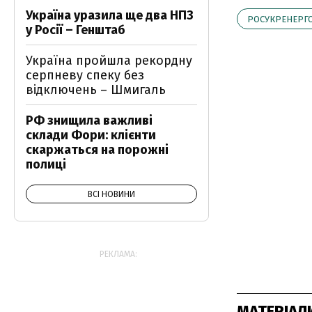
Україна уразила ще два НПЗ
РОСУКРЕНЕРГ
у Росії – Генштаб
Україна пройшла рекордну
серпневу спеку без
відключень – Шмигаль
РФ знищила важливі
склади Фори: клієнти
скаржаться на порожні
полиці
ВСІ НОВИНИ
РЕКЛАМА:
МАТЕРІАЛ