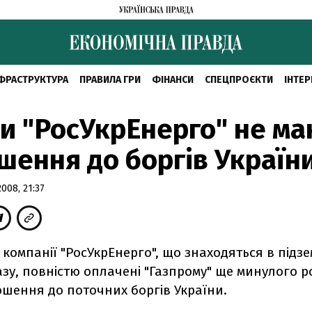
ФРАСТРУКТУРА
ПРАВИЛА ГРИ
ФІНАНСИ
СПЕЦПРОЄКТИ
ІНТЕР
и "РосУкрЕнерго" не м
шення до боргів Україн
08, 21:37
 компанії "РосУкрЕнерго", що знаходяться в підз
зу, повністю оплачені "Газпрому" ще минулого ро
ошення до поточних боргів України.