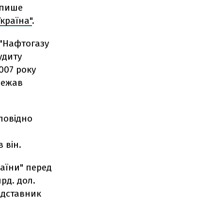
 пише
країна"
.
 "Нафтогазу
удиту
007 року
лежав
повідно
 він.
раїни" перед
рд. дол.
едставник