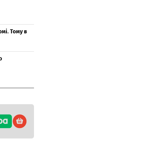
мі. Тому в
о