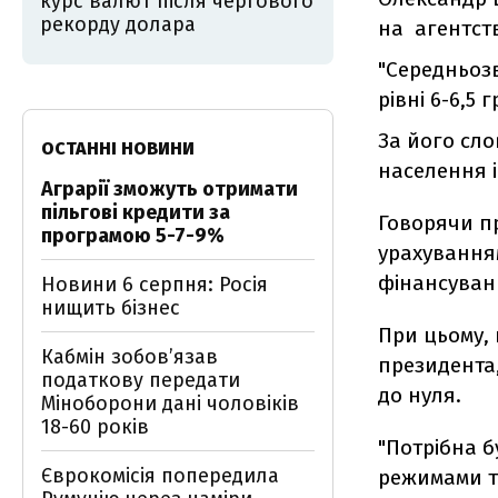
курс валют після чергового
рекорду долара
на агентст
"Середньозв
рівні 6-6,5 
За його сло
ОСТАННІ НОВИНИ
населення 
Аграрії зможуть отримати
пільгові кредити за
Говорячи п
програмою 5-7-9%
урахування
фінансуван
Новини 6 серпня: Росія
нищить бізнес
При цьому, 
Кабмін зобовʼязав
президента,
податкову передати
до нуля.
Міноборони дані чоловіків
18-60 років
"Потрібна б
Єврокомісія попередила
режимами то