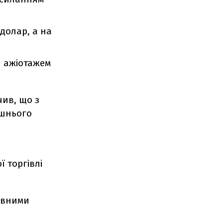
долар, а на
я ажіотажем
ив, що з
ішнього
 торгівлі
певними