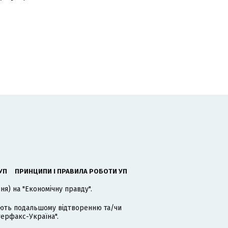
УП
ПРИНЦИПИ І ПРАВИЛА РОБОТИ УП
я) на "Економічну правду".
гають подальшому відтворенню та/чи
терфакс-Україна".