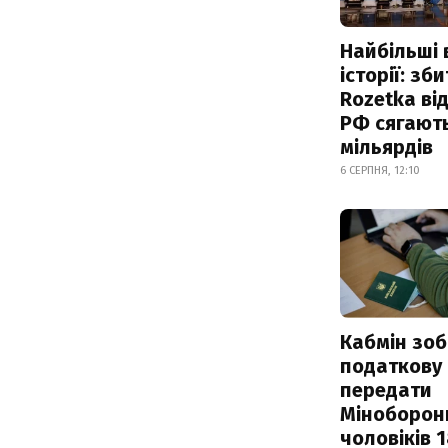
Найбільші 
історії: зб
Rozetka від
РФ сягают
мільярдів
6 СЕРПНЯ, 12:10
Кабмін зоб
податкову
передати
Міноборон
чоловіків 