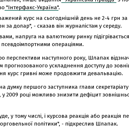
во
"Інтерфакс-Україна"
.
ажений курс на сьогоднішній день не 2-4 грн за 
грн за долар", - сказав він журналістам у середу.
вами, напруга на валютному ринку підігріваєтьс
і псевдоімпортними операціями.
ро перспективи наступного року, Шлапак відзнач
м прогнозованого ускладнення доступу до зовн
ня курс гривні може продовжити девальвацію.
на думку першого заступника глави секретаріату
 у 2009 році можливо знизити дефіцит зовнішньої
уде, у тому числі, і курсова реакція або реакція 
рговельної політики", - підкреслив Шлапак.