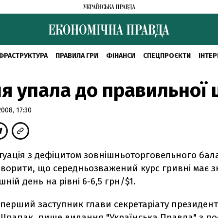
ФРАСТРУКТУРА
ПРАВИЛА ГРИ
ФІНАНСИ
СПЕЦПРОЄКТИ
ІНТЕР
я упала до правильної 
008, 17:30
туація з дефіцитом зовнішньоторговельного бал
оворити, що середньозважений курс гривні має 
ній день на рівні 6-6,5 грн/$1.
 перший заступник глави секретаріату президен
Шлапак, пише видання
"Українська Правда"
з по