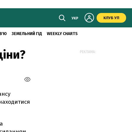
КЛУБ УП
УКР
В'Ю
ЗЕМЕЛЬНИЙ ГІД
WEEKLY CHARTS
ціни?
РЕКЛАМА:
ансу
знаходитися
та
силанням