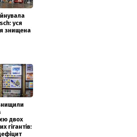
уйнувала
sch: уся
ія знищена
 знищили
з
єю двох
х гігантів:
дефіцит