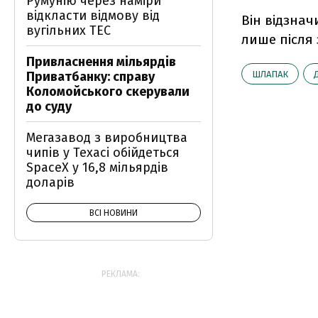
Румунію через наміри
відкласти відмову від
Він відзнач
вугільних ТЕС
лише після 
Привласнення мільярдів
Приватбанку: справу
ШЛАПАК
Коломойського скерували
до суду
Мегазавод з виробництва
чипів у Техасі обійдеться
SpaceX у 16,8 мільярдів
доларів
ВСІ НОВИНИ
РЕКЛАМА: