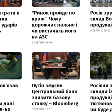
втрати в
"Ринок пройде по
Росія зр
итки
краю". Чому
склад Bo
 ударів
дорожчає пальне і
продукц
ь
чи вистачить його
6 СЕРПНЯ, 10:50
на АЗС
6 СЕРПНЯ, 06:00
овʼязав
Путін змусив
Росіяни
Центральний банк
склади і
знизити базову
продукці
и дані
ставку – Bloomberg
тютюнови
18-60
чи буде 
6 СЕРПНЯ, 15:07