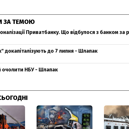
И ЗА ТЕМОЮ
оналізації Приватбанку. Що відбулося з банком за р
0
" докапіталізують до 7 липня - Шлапак
й очолити НБУ - Шлапак
СЬОГОДНІ