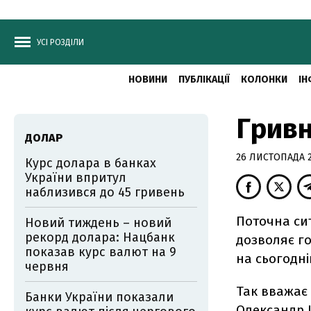
УСІ РОЗДІЛИ
НОВИНИ
ПУБЛІКАЦІЇ
КОЛОНКИ
ІН
Гривн
ДОЛАР
26 ЛИСТОПАДА 2
Курс долара в банках
України впритул
наблизився до 45 гривень
Поточна си
Новий тиждень – новий
рекорд долара: Нацбанк
дозволяє г
показав курс валют на 9
на сьогодніш
червня
Так вважає
Банки України показали
Олександр 