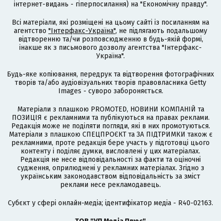
інтернет-видань - гіперпосилання) на "Економічну правду".
Всі матеріали, які розміщені на цьому сайті із посиланням на
агентство
"Інтерфакс-Україна"
, не підлягають подальшому
відтворенню та/чи розповсюдженню в будь-якій формі,
інакше як з письмового дозволу агентства "Інтерфакс-
Україна".
Будь-яке копіювання, передрук та відтворення фотографічних
творів та/або аудіовізуальних творів правовласника Getty
Images - суворо забороняється.
Матеріали з плашкою PROMOTED, НОВИНИ КОМПАНІЙ та
ПОЗИЦІЯ є рекламними та публікуються на правах реклами.
Редакція може не поділяти погляди, які в них промотуються.
Матеріали з плашкою СПЕЦПРОЄКТ та ЗА ПІДТРИМКИ також є
рекламними, проте редакція бере участь у підготовці цього
контенту і поділяє думки, висловлені у цих матеріалах.
Редакція не несе відповідальності за факти та оціночні
судження, оприлюднені у рекламних матеріалах. Згідно з
українським законодавством відповідальність за зміст
реклами несе рекламодавець.
Cубєкт у сфері онлайн-медіа; ідентифікатор медіа - R40-02163.