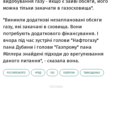
видобування газу - якщо є зайві обсяги, його
можна тільки закачати в газосховища".
"Виникли додаткові незаплановані обсяги
газу, які закачані в сховища. Вони
потребують додаткового фінансування. І
вчора під час зустрічі голови "Нафтогазу"
пана Дубини і голови "Газпрому" пана
Міллера знайдені підходи до врегулювання
даного питання", - сказала вона.
РОСУКРЕНЕРГО
УРЯД
ГАЗ
ГАЗПРОМ
ТИМОШЕНКО
РЕКЛАМА: