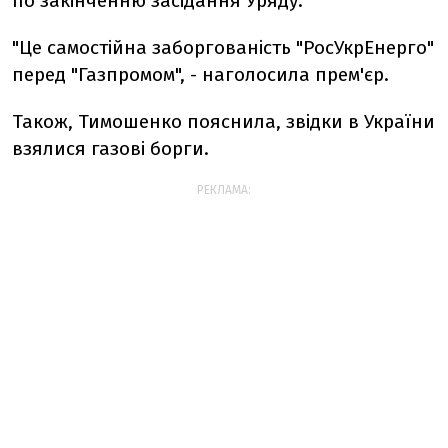
по закінченню засідання Уряду.
"Це самостійна заборгованість "РосУкрЕнерго"
перед "Газпромом", - наголосила прем'єр.
Також, Тимошенко пояснила, звідки в України
взялися газові борги.
РЕКЛАМА: