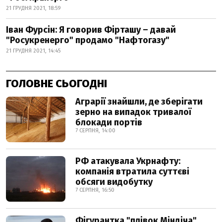
21 ГРУДНЯ 2021, 18:59
Іван Фурсін: Я говорив Фірташу – давай
"Росукренерго" продамо "Нафтогазу"
21 ГРУДНЯ 2021, 14:45
ГОЛОВНЕ СЬОГОДНІ
Аграрії знайшли, де зберігати
зерно на випадок тривалої
блокади портів
7 СЕРПНЯ, 14:00
РФ атакувала Укрнафту:
компанія втратила суттєві
обсяги видобутку
7 СЕРПНЯ, 16:50
Фігурантка "плівок Міндіча"