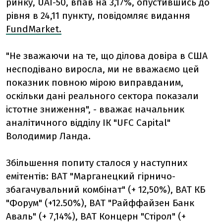
ринку, UAI-50, впав на 3,17%, опустившись до
рівня в 24,11 пункту, повідомляє видання
FundMarket.
"Не зважаючи на те, що ділова довіра в США
несподівано виросла, ми не вважаємо цей
показник повною мірою виправданим,
оскільки дані реального сектора показали
істотне зниження", - вважає начальник
аналітичного відділу ІК "UFC Capital"
Володимир Ланда.
Збільшення попиту сталося у наступних
емітентів: ВАТ "Марганецкий гірничо-
збагачувальний комбінат" (+ 12,50%), ВАТ КБ
"Форум" (+12.50%), ВАТ "Райффайзен Банк
Аваль" (+ 7,14%), ВАТ Концерн "Стірол" (+