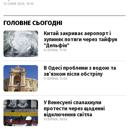
13 СІЧНЯ 2020, 19:15
ГОЛОВНЕ СЬОГОДНІ
Китай закриває аеропорт і
зупиняє потяги через тайфун
"Дельфін"
8 СЕРПНЯ, 17:10
В Одесі проблеми з водою та
звʼязком після обстрілу
9 СЕРПНЯ, 11:00
У Венесуелі спалахнули
протести через щоденні
відключення світла
8 СЕРПНЯ, 18:00