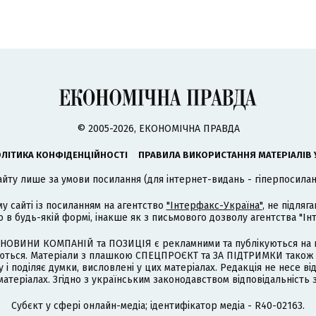
© 2005-2026, ЕКОНОМІЧНА ПРАВДА
ЛІТИКА КОНФІДЕНЦІЙНОСТІ
ПРАВИЛА ВИКОРИСТАННЯ МАТЕРІАЛІВ 
айту лише за умови посилання (для інтернет-видань - гіперпосиланн
му сайті із посиланням на агентство
"Інтерфакс-Україна"
, не підля
 будь-якій формі, інакше як з письмового дозволу агентства "Ін
НОВИНИ КОМПАНІЙ та ПОЗИЦІЯ є рекламними та публікуються на п
туються. Матеріали з плашкою СПЕЦПРОЄКТ та ЗА ПІДТРИМКИ також
 і поділяє думки, висловлені у цих матеріалах. Редакція не несе ві
атеріалах. Згідно з українським законодавством відповідальність 
Cубєкт у сфері онлайн-медіа; ідентифікатор медіа - R40-02163.