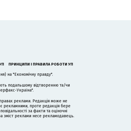
УП
ПРИНЦИПИ І ПРАВИЛА РОБОТИ УП
я) на "Економічну правду".
гають подальшому відтворенню та/чи
терфакс-Україна".
равах реклами. Редакція може не
 є рекламними, проте редакція бере
дповідальності за факти та оціночні
за зміст реклами несе рекламодавець.