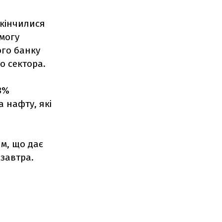
акінчилися
могу
ого банку
о сектора.
93%
 нафту, які
м, що дає
завтра.