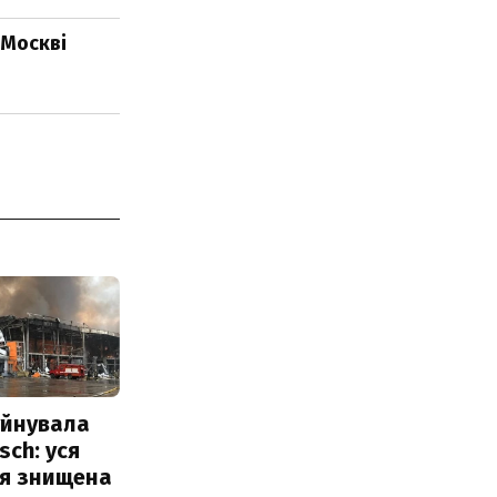
 Москві
уйнувала
sch: уся
ія знищена