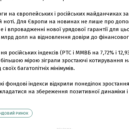
ги на європейських і російських майданчиках з
й ноті. Для Європи на новинах не лише про допо
але і впровадженні нової урядової гарантії для ць
0 млрд долл на відновлення довіри до фінансовог
ня російських індексів (РТС і ММВБ на 7,72% і 12,
 більшою мірою зіграли зростаючі котирування на
 своїх багатолітніх мінімумів.
і фондові індекси відкрили понеділок зростання
кладатися на збереження позитивної динаміки і 
НДОВИЙ РИНОК