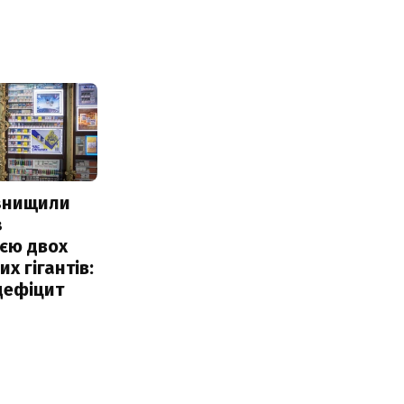
 знищили
з
єю двох
х гігантів:
дефіцит