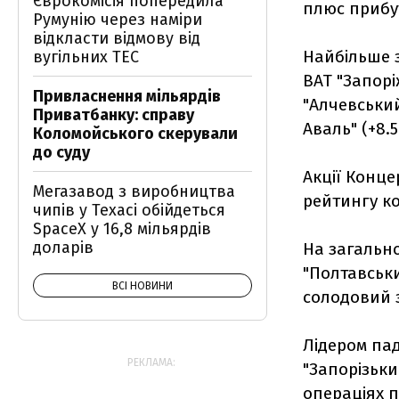
Єврокомісія попередила
плюс прибут
Румунію через наміри
відкласти відмову від
Найбільше з
вугільних ТЕС
ВАТ "Запорі
Привласнення мільярдів
"Алчевський
Приватбанку: справу
Аваль" (+8.5
Коломойського скерували
до суду
Акції Конце
Мегазавод з виробництва
рейтингу ко
чипів у Техасі обійдеться
SpaceX у 16,8 мільярдів
доларів
На загально
"Полтавськи
ВСІ НОВИНИ
солодовий з
Лідером пад
РЕКЛАМА:
"Запорізьки
операціях п