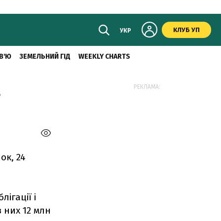
КЛУБ УП
УКР
В'Ю
ЗЕМЕЛЬНИЙ ГІД
WEEKLY CHARTS
в
РЕКЛАМА:
ок, 24
ігації і
з них 12 млн