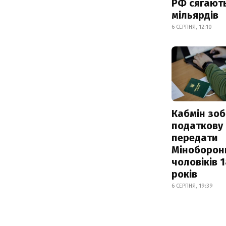
РФ сягают
мільярдів
6 СЕРПНЯ, 12:10
Кабмін зоб
податкову
передати
Міноборон
чоловіків 
років
6 СЕРПНЯ, 19:39