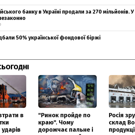
йського банку в Україні продали за 270 мільйонів. У
незаконно
0
дбали 50% української фондової біржі
СЬОГОДНІ
втрати в
"Ринок пройде по
Росія зр
итки
краю". Чому
склад Bo
 ударів
дорожчає пальне і
продукц