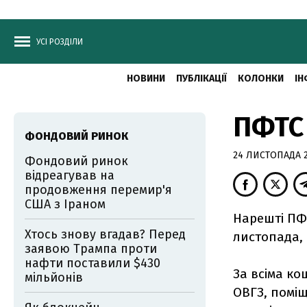
УСІ РОЗДІЛИ
НОВИНИ
ПУБЛІКАЦІЇ
КОЛОНКИ
ІН
ПФТС 
ФОНДОВИЙ РИНОК
24 ЛИСТОПАДА 2
Фондовий ринок
відреагував на
продовження перемир'я
США з Іраном
Нарешті ПФТ
Хтось знову вгадав? Перед
листопада, 
заявою Трампа проти
нафти поставили $430
За всіма к
мільйонів
ОВГЗ, поміщ