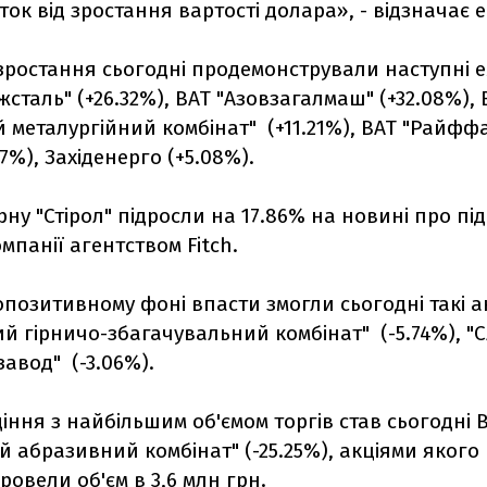
ок від зростання вартості долара», - відзначає е
ростання сьогодні продемонстрували наступні е
жсталь" (+26.32%), ВАТ "Азовзагалмаш" (+32.08%), 
 металургійний комбінат" (+11.21%), ВАТ "Райфф
7%), Західенерго (+5.08%).
рну "Стірол" підросли на 17.86% на новині про п
мпанії агентством Fitch.
позитивному фоні впасти змогли сьогодні такі ак
й гірничо-збагачувальний комбінат" (-5.74%), "
авод" (-3.06%).
іння з найбільшим об'ємом торгів став сьогодні 
й абразивний комбінат" (-25.25%), акціями якого 
ровели об'єм в 3,6 млн грн.