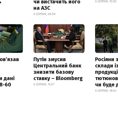
ь
чи вистачить його
6 СЕРПНЯ, 10:50
на АЗС
6 СЕРПНЯ, 06:00
овʼязав
Путін змусив
Росіяни
Центральний банк
склади і
знизити базову
продукці
и дані
ставку – Bloomberg
тютюнови
18-60
чи буде 
6 СЕРПНЯ, 15:07
6 СЕРПНЯ, 18:04