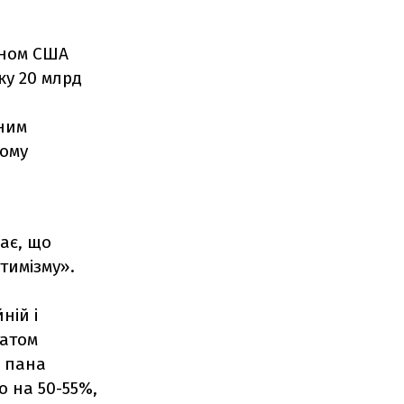
іном США
ку 20 млрд
ним
ному
ає, що
тимізму».
ній і
татом
и пана
о на 50-55%,