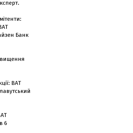
ксперт.
мітенти:
ВАТ
айзен Банк
ідвищення
ції: ВАТ
Славутський
ВАТ
в 6