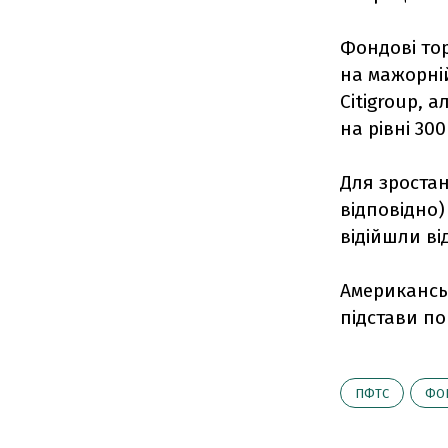
Фондові тор
на мажорні
Citigroup, 
на рівні 30
Для зростан
відповідно)
відійшли від
Американськ
підстави по
ПФТС
ФО