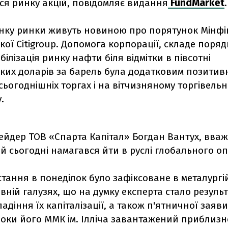
ося ринку акцій, повідомляє видання
FundMarket
.
анку ринки живуть новиною про порятунок Мінф
ої Citigroup. Допомога корпорації, складе поряд
білізація ринку нафти біля відмітки в півсотні
ких доларів за барель була додатковим позитив
сьогоднішніх торгах і на вітчизняному торгівель
.
ейдер ТОВ «Спарта Капітал» Богдан Вантух, вваж
й сьогодні намагався йти в руслі глобального оп
тання в понеділок було зафіксоване в металургій
ній галузях, що на думку експерта стало резуль
падіння їх капіталізації, а також п'ятничної заяв
оки його ММК ім. Ілліча завантажений приблизн