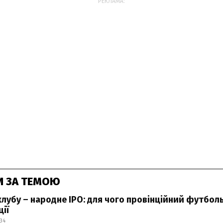
РЕКЛАМА:
И ЗА ТЕМОЮ
лубу – народне IPO: для чого провінційний футбол
ії
:34