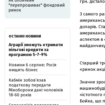
Як блокчейн
грн. дістал
"перепрошиває" фондовий
ринок
З самого р
американськ
доларів. Ста
американсь
ОСТАННІ НОВИНИ
аспектом в 
Аграрії зможуть отримати
майданчику
пільгові кредити за
програмою 5-7-9%
Старший тр
Новини 6 серпня: Росія
«ринок акці
нищить бізнес
Кабмін зобовʼязав
Значне зрос
податкову передати
машинобудів
Міноборони дані чоловіків
«істотного 
18-60 років
Бойка, що п