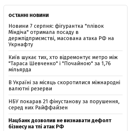
ОСТАННІ НОВИНИ
Новини 7 серпня: фігурантка "плівок
Міндіча" отримала посаду в
держпідприємстві, масована атака РФ на
Укрнафту
Київ шукає тих, хто відремонтує метро між
"Тараса Шевченко" і "Почайною" за 1,76
мільярда
В Україні за місяць скоротилися міжнародні
валютні резерви
НБУ покарав 21 фінустанову за порушення,
серед них Райффайзен
Нацбанк дозволив не визнавати дефолт
бізнесу на тлі атак РФ