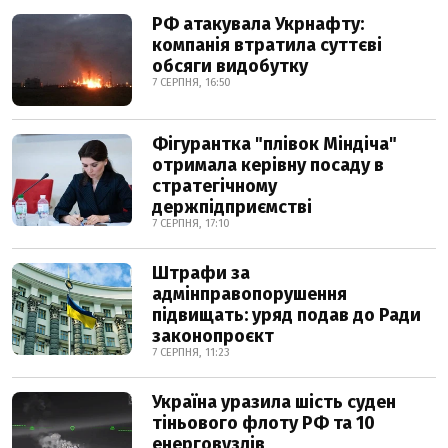
РФ атакувала Укрнафту:
компанія втратила суттєві
обсяги видобутку
7 СЕРПНЯ, 16:50
Фігурантка "плівок Міндіча"
отримала керівну посаду в
стратегічному
держпідприємстві
7 СЕРПНЯ, 17:10
Штрафи за
адмінправопорушення
підвищать: уряд подав до Ради
законопроєкт
7 СЕРПНЯ, 11:23
Україна уразила шість суден
тіньового флоту РФ та 10
енерговузлів