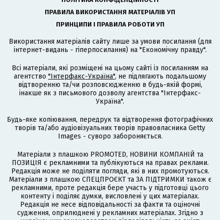
ПРАВИЛА ВИКОРИСТАННЯ МАТЕРІАЛІВ УП
ПРИНЦИПИ І ПРАВИЛА РОБОТИ УП
Використання матеріалів сайту лише за умови посилання (для
інтернет-видань - гіперпосилання) на "Економічну правду".
Всі матеріали, які розміщені на цьому сайті із посиланням на
агентство
"Інтерфакс-Україна"
, не підлягають подальшому
відтворенню та/чи розповсюдженню в будь-якій формі,
інакше як з письмового дозволу агентства "Інтерфакс-
Україна".
Будь-яке копіювання, передрук та відтворення фотографічних
творів та/або аудіовізуальних творів правовласника Getty
Images - суворо забороняється.
Матеріали з плашкою PROMOTED, НОВИНИ КОМПАНІЙ та
ПОЗИЦІЯ є рекламними та публікуються на правах реклами.
Редакція може не поділяти погляди, які в них промотуються.
Матеріали з плашкою СПЕЦПРОЄКТ та ЗА ПІДТРИМКИ також є
рекламними, проте редакція бере участь у підготовці цього
контенту і поділяє думки, висловлені у цих матеріалах.
Редакція не несе відповідальності за факти та оціночні
судження, оприлюднені у рекламних матеріалах. Згідно з