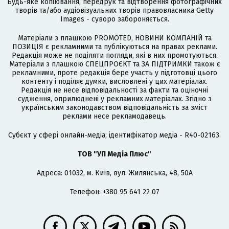
Будь-яке копіювання, передрук та відтворення фотографічних
творів та/або аудіовізуальних творів правовласника Getty
Images - суворо забороняється.
Матеріали з плашкою PROMOTED, НОВИНИ КОМПАНІЙ та
ПОЗИЦІЯ є рекламними та публікуються на правах реклами.
Редакція може не поділяти погляди, які в них промотуються.
Матеріали з плашкою СПЕЦПРОЄКТ та ЗА ПІДТРИМКИ також є
рекламними, проте редакція бере участь у підготовці цього
контенту і поділяє думки, висловлені у цих матеріалах.
Редакція не несе відповідальності за факти та оціночні
судження, оприлюднені у рекламних матеріалах. Згідно з
українським законодавством відповідальність за зміст
реклами несе рекламодавець.
Cубєкт у сфері онлайн-медіа; ідентифікатор медіа - R40-02163.
ТОВ "УП Медіа Плюс"
Адреса: 01032, м. Київ, вул. Жилянська, 48, 50А
Телефон: +380 95 641 22 07