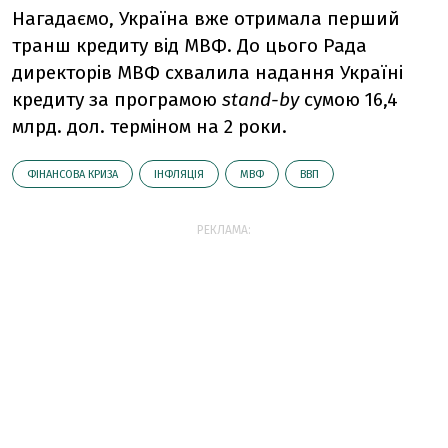
Нагадаємо, Україна вже отримала перший
транш кредиту від МВФ. До цього Рада
директорів МВФ схвалила надання Україні
кредиту за програмою
stand-by
сумою 16,4
млрд. дол. терміном на 2 роки.
ФІНАНСОВА КРИЗА
ІНФЛЯЦІЯ
МВФ
ВВП
РЕКЛАМА: