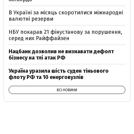
В Україні за місяць скоротилися міжнародні
валютні резерви
НБУ покарав 21 фінустанову за порушення,
серед них Райффайзен
Нацбанк дозволив не визнавати дефолт
бізнесу на тлі атак РФ
Україна уразила шість суден тіньового
флоту РФ та 10 енерговузлів
ВСІ НОВИНИ