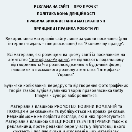
РЕКЛАМА НА САЙТІ
ПРО ПРОЄКТ
ПОЛІТИКА КОНФІДЕНЦІЙНОСТІ
ПРАВИЛА ВИКОРИСТАННЯ МАТЕРІАЛІВ УП
ПРИНЦИПИ І ПРАВИЛА РОБОТИ УП
Використання матеріалів сайту лише за умови посилання (для
інтернет-видань - гіперпосилання) на "Економічну правду".
Всі матеріали, які розміщені на цьому сайті із посиланням на
агентство
"Інтерфакс-Україна"
, не підлягають подальшому
відтворенню та/чи розповсюдженню в будь-якій формі,
інакше як з письмового дозволу агентства "Інтерфакс-
Україна".
Будь-яке копіювання, передрук та відтворення фотографічних
творів та/або аудіовізуальних творів правовласника Getty
Images - суворо забороняється.
Матеріали з плашкою PROMOTED, НОВИНИ КОМПАНІЙ та
ПОЗИЦІЯ є рекламними та публікуються на правах реклами.
Редакція може не поділяти погляди, які в них промотуються.
Матеріали з плашкою СПЕЦПРОЄКТ та ЗА ПІДТРИМКИ також є
рекламними, проте редакція бере участь у підготовці цього
контенту і поділяє думки, висловлені у цих матеріалах.