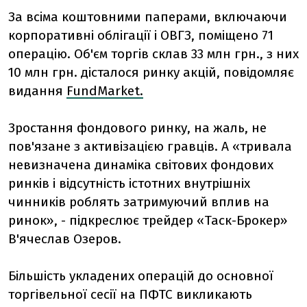
За всіма коштовними паперами, включаючи
корпоративні облігації і ОВГЗ, поміщено 71
операцію. Об'єм торгів склав 33 млн грн., з них
10 млн грн. дісталося ринку акцій, повідомляє
видання
FundMarket.
Зростання фондового ринку, на жаль, не
пов'язане з активізацією гравців. А «тривала
невизначена динаміка світових фондових
ринків і відсутність істотних внутрішніх
чинників роблять затримуючий вплив на
ринок», - підкреслює трейдер «Таск-Брокер»
В'ячеслав Озеров.
Більшість укладених операцій до основної
торгівельної сесії на ПФТС викликають