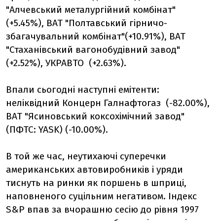
"Алчевський металургійний комбінат"
(+5.45%), ВАТ "Полтавський гірничо-
збагачувальний комбінат"(+10.91%), ВАТ
"Стаханівський вагонобудівний завод"
(+2.52%), УКРАВТО (+2.63%).
Впали сьогодні наступні емітенти:
неліквідний Концерн Галнафтогаз (-82.00%),
ВАТ "Ясиновський коксохімічний завод"
(ПФТС: YASK) (-10.00%).
В той же час, неутихаючі суперечки
американських автовиробників і уряди
тиснуть на ринки як поршень в шприці,
наповненого суцільним негативом. Індекс
S&P впав за вчорашню сесію до рівня 1997