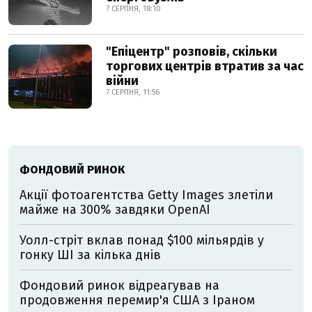
7 СЕРПНЯ, 18:10
"Епіцентр" розповів, скільки
торгових центрів втратив за час
війни
7 СЕРПНЯ, 11:56
ФОНДОВИЙ РИНОК
Акції фотоагентства Getty Images злетіли
майже на 300% завдяки OpenAI
Уолл-стріт вклав понад $100 мільярдів у
гонку ШІ за кілька днів
Фондовий ринок відреагував на
продовження перемир'я США з Іраном