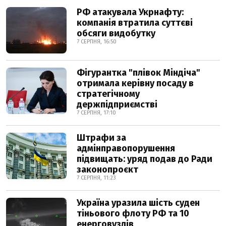
РФ атакувала Укрнафту:
компанія втратила суттєві
обсяги видобутку
7 СЕРПНЯ, 16:50
Фігурантка "плівок Міндіча"
отримала керівну посаду в
стратегічному
держпідприємстві
7 СЕРПНЯ, 17:10
Штрафи за
адмінправопорушення
підвищать: уряд подав до Ради
законопроєкт
7 СЕРПНЯ, 11:23
Україна уразила шість суден
тіньового флоту РФ та 10
енерговузлів