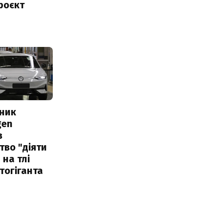
роєкт
сник
gen
в
тво "діяти
 на тлі
тогіганта