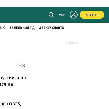
КЛУБ УП
УКР
В'Ю
ЗЕМЕЛЬНИЙ ГІД
WEEKLY CHARTS
РЕКЛАМА:
опустився на
вся на
ії і ОВГЗ,