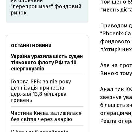
Як блокчейн
поміщено 85
"перепрошиває" фондовий
гивень діст
ринок
Приводом дл
"Phoenix-Ca
фондового р
ОСТАННІ НОВИНИ
п'ятирічних
Україна уразила шість суден
тіньового флоту РФ та 10
Але на прот
енерговузлів
Виною тому,
Голова БЕБ: за пів року
детінізація принесла
Аналітик КУ
державі 13,8 мільярда
звернув ува
гривень
більшість з
операціями,
Частина Києва залишилася
без світла через аварію
Решта опера