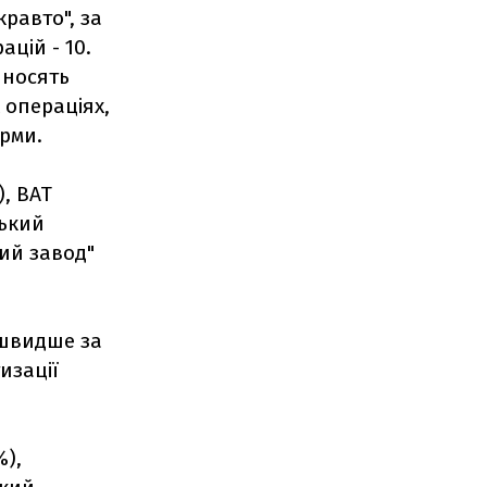
кравто", за
ацій - 10.
 носять
х операціях,
рми.
), ВАТ
ський
ний завод"
, швидше за
изації
%),