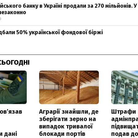
йського банку в Україні продали за 270 мільйонів. У
незаконно
0
дбали 50% української фондової біржі
СЬОГОДНІ
овʼязав
Аграрії знайшли, де
Штрафи 
зберігати зерно на
адмінпр
випадок тривалої
підвищат
и дані
блокади портів
подав до