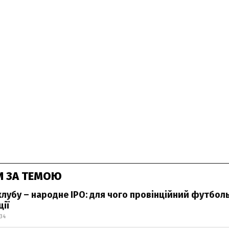
И ЗА ТЕМОЮ
лубу – народне IPO: для чого провінційний футбол
ії
:34