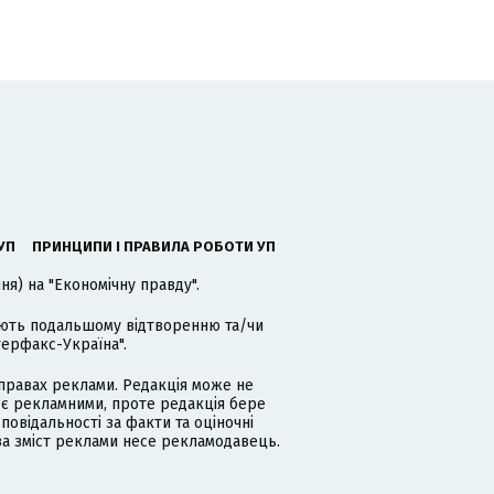
УП
ПРИНЦИПИ І ПРАВИЛА РОБОТИ УП
я) на "Економічну правду".
гають подальшому відтворенню та/чи
терфакс-Україна".
равах реклами. Редакція може не
 є рекламними, проте редакція бере
дповідальності за факти та оціночні
за зміст реклами несе рекламодавець.