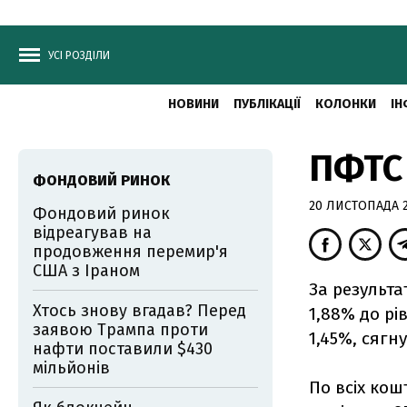
УСІ РОЗДІЛИ
НОВИНИ
ПУБЛІКАЦІЇ
КОЛОНКИ
ІН
ПФТС 
ФОНДОВИЙ РИНОК
20 ЛИСТОПАДА 2
Фондовий ринок
відреагував на
продовження перемир'я
США з Іраном
За результа
Хтось знову вгадав? Перед
1,88% до рі
заявою Трампа проти
1,45%, сягн
нафти поставили $430
мільйонів
По всіх кош