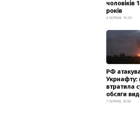
чоловіків 
років
6 СЕРПНЯ, 19:39
РФ атакув
Укрнафту: 
втратила с
обсяги вид
7 СЕРПНЯ, 16:50