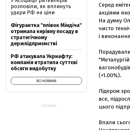
У Асоціації ритейлерів
Серед еміте
розповіли, як вплинуть
удари РФ на ціни
акціями яко
На думку Ол
Фігурантка "плівок Міндіча"
чисто техні
отримала керівну посаду в
і виконання
стратегічному
держпідприємстві
Порадували 
РФ атакувала Укрнафту:
"Металургій
компанія втратила суттєві
вагонобудів
обсяги видобутку
(+1.00%).
ВСІ НОВИНИ
Лідером зро
все, підрос
цього підпр
РЕКЛАМА:
Впали сього