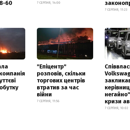
18-60
законоп
7 СЕРПНЯ, 14:00
7 СЕРПНЯ, 11:23
ала
"Епіцентр"
Співвла
компанія
розповів, скільки
Volkswa
уттєві
торгових центрів
заклика
обутку
втратив за час
керівниц
війни
негайно"
кризи ав
7 СЕРПНЯ, 11:56
7 СЕРПНЯ, 10:02