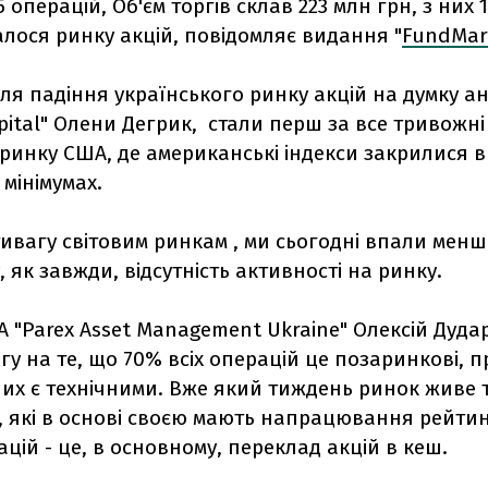
 операцій, Об'єм торгів склав 223 млн грн, з них 
алося ринку акцій, повідомляє видання "
FundMark
я падіння українського ринку акцій на думку ан
pital" Олени Дегрик, стали перш за все тривожні
инку США, де американські індекси закрилися в
 мінімумах.
ивагу світовим ринкам , ми сьогодні впали менше
 як завжди, відсутність активності на ринку.
А "Parex Asset Management Ukrainе" Олексій Дуда
гу на те, що 70% всіх операцій це позаринкові, 
них є технічними. Вже який тиждень ринок живе 
 які в основі своєю мають напрацювання рейтингі
цій - це, в основному, переклад акцій в кеш.