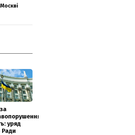
 Москві
за
авопорушення
ь: уряд
 Ради