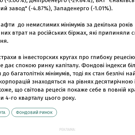
 (-3.00%), Дніпроенерго (-29.64%), ВАТ "Єнакіївс
ий завод" (-4.87%), Западенерго (-1.01%).
афти до немислимих мінімумів за декілька років
них втрат на російських біржах, які припиняли 
дня.
трахи в інвесторских кругах про глибоку рецесію
е дає спокою ринку капіталу. Фондові індекси бі
 до багатолітніх мінімумів, тоді як стан безлічі н
 корпорацій знаходяться на рівнях десятирічною 
оже, що світова рецесія покаже себе в повній кр
и 4-го кварталу цього року.
ФТА
ФОНДОВИЙ РИНОК
РЕКЛАМА: