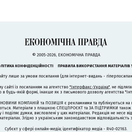
© 2005-2026, ЕКОНОМІЧНА ПРАВДА
ЛІТИКА КОНФІДЕНЦІЙНОСТІ
ПРАВИЛА ВИКОРИСТАННЯ МАТЕРІАЛІВ 
айту лише за умови посилання (для інтернет-видань - гіперпосиланн
му сайті із посиланням на агентство
"Інтерфакс-Україна"
, не підля
 будь-якій формі, інакше як з письмового дозволу агентства "Ін
НОВИНИ КОМПАНІЙ та ПОЗИЦІЯ є рекламними та публікуються на п
туються. Матеріали з плашкою СПЕЦПРОЄКТ та ЗА ПІДТРИМКИ також
 і поділяє думки, висловлені у цих матеріалах. Редакція не несе ві
атеріалах. Згідно з українським законодавством відповідальність 
Cубєкт у сфері онлайн-медіа; ідентифікатор медіа - R40-02163.