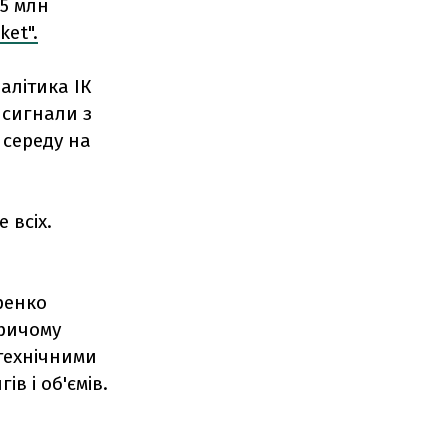
15 млн
et".
алітика ІК
 сигнали з
 середу на
 всіх.
ренко
причому
технічними
в і об'ємів.