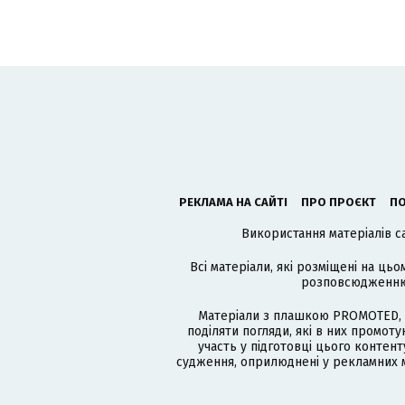
РЕКЛАМА НА САЙТІ
ПРО ПРОЄКТ
ПО
Використання матеріалів с
Всі матеріали, які розміщені на цьо
розповсюдженню в
Матеріали з плашкою PROMOTED, 
поділяти погляди, які в них промо
участь у підготовці цього контенту
судження, оприлюднені у рекламних м