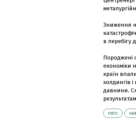
Центренерго
металургійн
Зниження н
катастрофіч
в перебігу 
Породжені с
економіки н
країн впали
холдингів і
давнини. Сх
результатам
ПФТС
НА