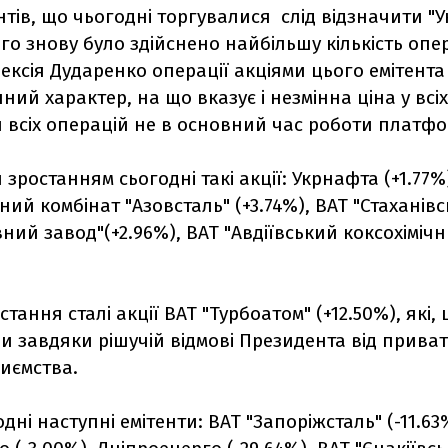
нтів, що чьогодні торгувалися слід відзначити "У
го знову було здійснено найбільшу кількість опер
ексія Дударенко операції акціями цього емітента
чний характер, на що вказує і незмінна ціна у всі
 всіх операцій не в основний час роботи платфо
зростанням сьогодні такі акції: Укрнафта (+1.77%
ний комбінат "Азовсталь" (+3.74%), ВАТ "Стаханів
ний завод"(+2.96%), ВАТ "Авдіївський коксохіміч
стання сталі акції ВАТ "Турбоатом" (+12.50%), які
ли завдяки рішучій відмові Президента від приват
иємства.
дні наступні емітенти: ВАТ "Запоріжсталь" (-11.63