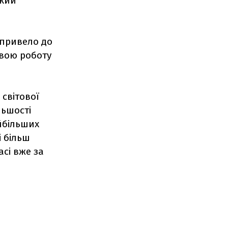
ький
 привело до
свою роботу
 світової
льшості
айбільших
і більш
асі вже за