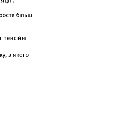
ції".
иросте більш
 пенсійні
ь
у, з якого