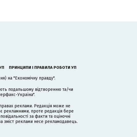
УП
ПРИНЦИПИ І ПРАВИЛА РОБОТИ УП
я) на "Економічну правду".
гають подальшому відтворенню та/чи
терфакс-Україна".
равах реклами. Редакція може не
 є рекламними, проте редакція бере
дповідальності за факти та оціночні
за зміст реклами несе рекламодавець.