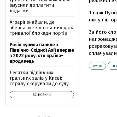
реальної ек
змусили доплатити
податки
Також Путін
ніж у півто
Аграрії знайшли, де
зберігати зерно на випадок
За його сло
тривалої блокади портів
нагромаджен
Росія купила пальне з
розраховува
Північно-Східної Азії вперше
сплачували
з 2022 року: хто країна-
продавець
ПУТІН
ПЕН
Десятки підпільних
гральних залів у Києві:
справу скерували до суду
ВСІ НОВИНИ