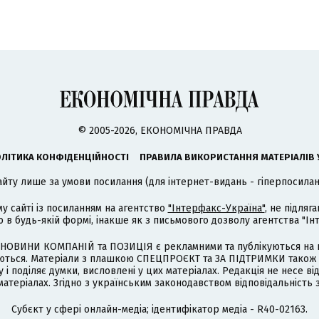
© 2005-2026, ЕКОНОМІЧНА ПРАВДА
ЛІТИКА КОНФІДЕНЦІЙНОСТІ
ПРАВИЛА ВИКОРИСТАННЯ МАТЕРІАЛІВ 
айту лише за умови посилання (для інтернет-видань - гіперпосиланн
му сайті із посиланням на агентство
"Інтерфакс-Україна"
, не підля
 будь-якій формі, інакше як з письмового дозволу агентства "Ін
НОВИНИ КОМПАНІЙ та ПОЗИЦІЯ є рекламними та публікуються на п
туються. Матеріали з плашкою СПЕЦПРОЄКТ та ЗА ПІДТРИМКИ також
 і поділяє думки, висловлені у цих матеріалах. Редакція не несе ві
атеріалах. Згідно з українським законодавством відповідальність 
Cубєкт у сфері онлайн-медіа; ідентифікатор медіа - R40-02163.