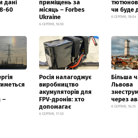
и дані
приміщень за
тютюнови
18-60
місяць – Forbes
чи буде 
Ukraine
6 СЕРПНЯ, 18:04
6 СЕРПНЯ, 16:50
ргія
Росія налагоджує
Більша 
тиметься
виробництво
Львова
акумуляторів для
знестру
 –
FPV-дронів: хто
через ав
допомагає
6 СЕРПНЯ, 16:35
6 СЕРПНЯ, 17:30