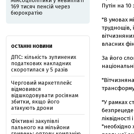
Мінсоцполітики у невиплаті
Путін на 10 
169 тисяч пенсій через
бюрократію
"В умовах м
труднощів, 
вітчизняних
власних фін
ОСТАННІ НОВИНИ
ДПС: кількість зупинених
За його сло
податкових накладних
національні
скоротилася у 5 разів
"Вітчизняна
Черговий маркетплейс
трансформув
відмовився
відшкодовувати росіянам
збитки, якщо його
"У рамках с
атакують дрони
безпрецеден
ліквідності 
Фіктивні закупівлі
"необхідно 
пального на мільйони
гривень: оптову компанію