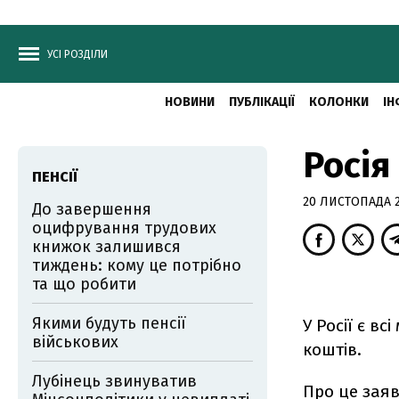
УСІ РОЗДІЛИ
НОВИНИ
ПУБЛІКАЦІЇ
КОЛОНКИ
ІН
Росія
ПЕНСІЇ
20 ЛИСТОПАДА 2
До завершення
оцифрування трудових
книжок залишився
тиждень: кому це потрібно
та що робити
Якими будуть пенсії
У Росії є в
військових
коштів.
Лубінець звинуватив
Про це заяв