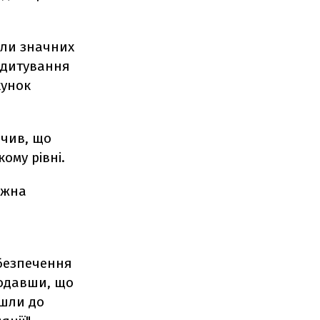
али значних
редитування
хунок
ачив, що
ому рівні.
ожна
абезпечення
 додавши, що
йшли до