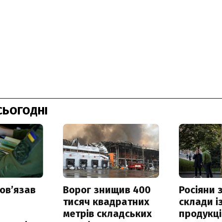
СЬОГОДНІ
овʼязав
Ворог знищив 400
Росіяни
тисяч квадратних
склади і
метрів складських
продукці