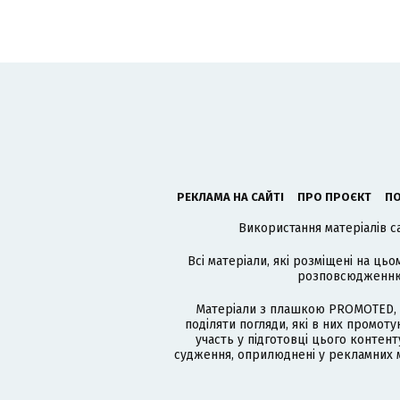
РЕКЛАМА НА САЙТІ
ПРО ПРОЄКТ
ПО
Використання матеріалів с
Всі матеріали, які розміщені на цьо
розповсюдженню в
Матеріали з плашкою PROMOTED, 
поділяти погляди, які в них промо
участь у підготовці цього контенту
судження, оприлюднені у рекламних м