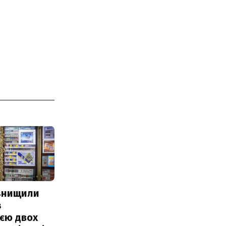
 знищили
з
єю двох