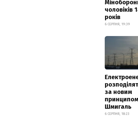
Міноборон
чоловіків 
років
6 СЕРПНЯ, 19:39
Електроене
розподіля
за новим
принципом
Шмигаль
6 СЕРПНЯ, 18:23