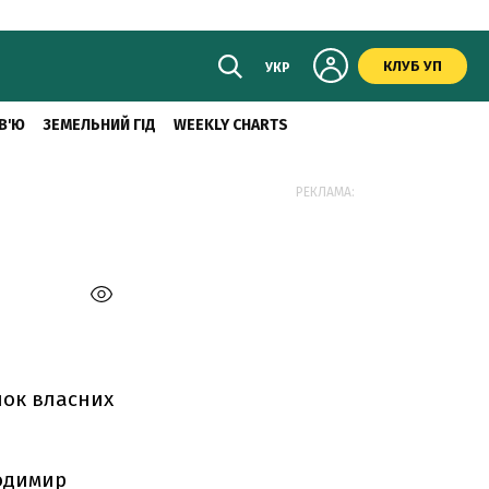
КЛУБ УП
УКР
В'Ю
ЗЕМЕЛЬНИЙ ГІД
WEEKLY CHARTS
РЕКЛАМА:
унок власних
лодимир