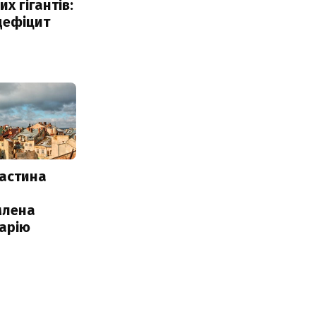
х гігантів:
дефіцит
частина
млена
арію