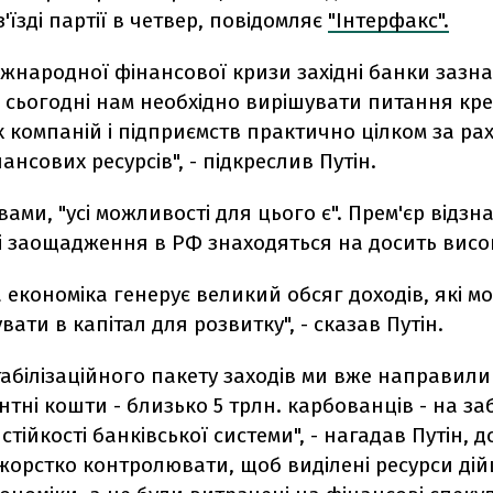
з'їзді партії в четвер, повідомляє
"Інтерфакс".
іжнародної фінансової кризи західні банки зазн
і сьогодні нам необхідно вирішувати питання к
 компаній і підприємств практично цілком за ра
ансових ресурсів", - підкреслив Путін.
вами, "усі можливості для цього є". Прем'єр відзн
 заощадження в РФ знаходяться на досить висок
 економіка генерує великий обсяг доходів, які м
ати в капітал для розвитку", - сказав Путін.
табілізаційного пакету заходів ми вже направили
тні кошти - близько 5 трлн. карбованців - на з
і стійкості банківської системи", - нагадав Путін,
жорстко контролювати, щоб виділені ресурси ді