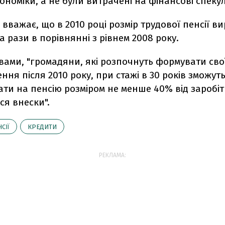
ономіки, а не були витрачені на фінансові спекуля
 вважає, що в 2010 році розмір трудової пенсії в
ра рази в порівнянні з рівнем 2008 року.
вами, "громадяни, які розпочнуть формувати свої
ня після 2010 року, при стажі в 30 років зможут
ти на пенсію розміром не менше 40% від заробітк
ся внески".
СІЇ
КРЕДИТИ
РЕКЛАМА: