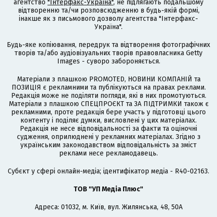
агентство
"Інтерфакс-Україна"
, не підлягають подальшому
відтворенню та/чи розповсюдженню в будь-якій формі,
інакше як з письмового дозволу агентства "Інтерфакс-
Україна".
Будь-яке копіювання, передрук та відтворення фотографічних
творів та/або аудіовізуальних творів правовласника Getty
Images - суворо забороняється.
Матеріали з плашкою PROMOTED, НОВИНИ КОМПАНІЙ та
ПОЗИЦІЯ є рекламними та публікуються на правах реклами.
Редакція може не поділяти погляди, які в них промотуються.
Матеріали з плашкою СПЕЦПРОЄКТ та ЗА ПІДТРИМКИ також є
рекламними, проте редакція бере участь у підготовці цього
контенту і поділяє думки, висловлені у цих матеріалах.
Редакція не несе відповідальності за факти та оціночні
судження, оприлюднені у рекламних матеріалах. Згідно з
українським законодавством відповідальність за зміст
реклами несе рекламодавець.
Cубєкт у сфері онлайн-медіа; ідентифікатор медіа - R40-02163.
ТОВ "УП Медіа Плюс"
Адреса: 01032, м. Київ, вул. Жилянська, 48, 50А