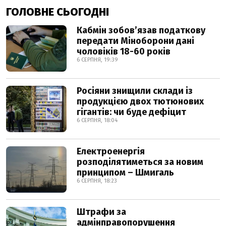
ГОЛОВНЕ СЬОГОДНІ
Кабмін зобовʼязав податкову
передати Міноборони дані
чоловіків 18-60 років
6 СЕРПНЯ, 19:39
Росіяни знищили склади із
продукцією двох тютюнових
гігантів: чи буде дефіцит
6 СЕРПНЯ, 18:04
Електроенергія
розподілятиметься за новим
принципом – Шмигаль
6 СЕРПНЯ, 18:23
Штрафи за
адмінправопорушення