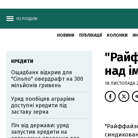
УСІ РОЗДІЛИ
НОВИНИ
ПУБЛІКАЦІЇ
КОЛОНКИ
ІН
"Рай
КРЕДИТИ
над і
Ощадбанк відкрив для
"Сільпо" овердрафт на 300
18 ЛИСТОПАДА 20
мільйонів гривень
Уряд пообіцяв аграріям
доступні кредити під
заставу зерна
Піч від держави: уряд
"Райффайзе
запустив кредити на
синдикован