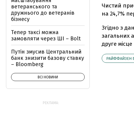
масштабування
Чистий приб
ветеранського та
дружнього до ветеранів
на 24,7% пе
бізнесу
Згідно з да
Тепер таксі можна
загальних а
замовляти через ШІ – Bolt
друге місце
Путін змусив Центральний
банк знизити базову ставку
РАЙФФАЙЗЕН 
– Bloomberg
ВСІ НОВИНИ
РЕКЛАМА: