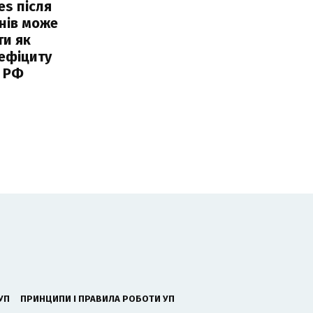
es після
нів може
ти як
ефіциту
 РФ
УП
ПРИНЦИПИ І ПРАВИЛА РОБОТИ УП