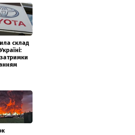
ила склад
Україні:
 затримки
чанням
ок