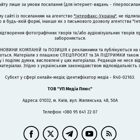
айту лише за умови посилання (для інтернет-видань - гіперпосиланн
му сайті із посиланням на агентство
"Інтерфакс-Україна"
, не підля
 будь-якій формі, інакше як з письмового дозволу агентства "Ін
відтворення фотографічних творів та/або аудіовізуальних творів п
забороняється.
НОВИНИ КОМПАНІЙ та ПОЗИЦІЯ є рекламними та публікуються на п
туються. Матеріали з плашкою СПЕЦПРОЄКТ та ЗА ПІДТРИМКИ також
 і поділяє думки, висловлені у цих матеріалах. Редакція не несе ві
атеріалах. Згідно з українським законодавством відповідальність 
Cубєкт у сфері онлайн-медіа; ідентифікатор медіа - R40-02163.
ТОВ "УП Медіа Плюс"
Адреса: 01032, м. Київ, вул. Жилянська, 48, 50А
Телефон: +380 95 641 22 07