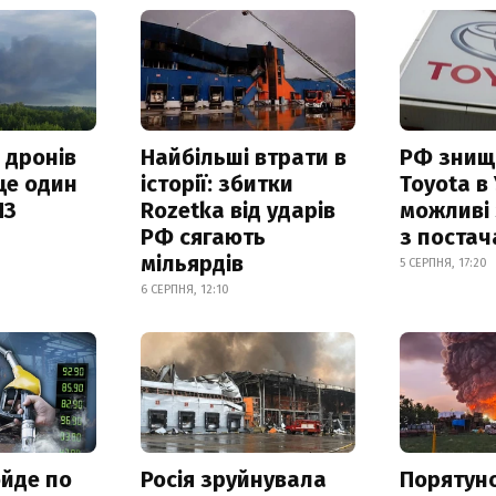
 дронів
Найбільші втрати в
РФ знищ
ще один
історії: збитки
Toyota в 
ПЗ
Rozetka від ударів
можливі
РФ сягають
з поста
мільярдів
5 СЕРПНЯ, 17:20
6 СЕРПНЯ, 12:10
ойде по
Росія зруйнувала
Порятун