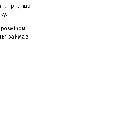
н. грн., що
ку.
 розміром
ль" займав