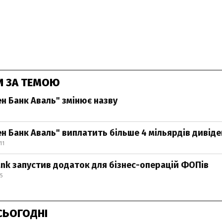
И ЗА ТЕМОЮ
 Банк Аваль" змінює назву
 Банк Аваль" виплатить більше 4 мільярдів дивіде
11
Bank запустив додаток для бізнес-операцій ФОПів
5
СЬОГОДНІ