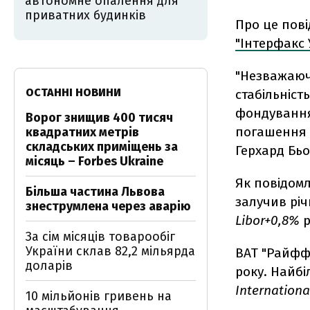
автономне опалення для
приватних будинків
Про це пові
"Інтерфакс 
"Незважаюч
ОСТАННІ НОВИНИ
стабільніст
фондування
Ворог знищив 400 тисяч
погашення 
квадратних метрів
складських приміщень за
Герхард Бь
місяць – Forbes Ukraine
Як повідомл
Більша частина Львова
залучив річ
знеструмлена через аварію
Libor+0,8%
р
За сім місяців товарообіг
України склав 82,2 мільярда
ВАТ "Райффа
доларів
року. Найбі
Internation
10 мільйонів гривень на