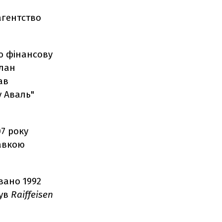
агентство
ю фінансову
план
ав
 Аваль"
7 року
тавкою
вано 1992
був
Raiffeisen