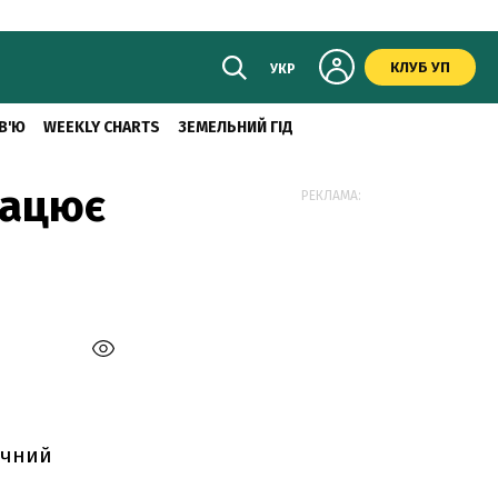
КЛУБ УП
УКР
В'Ю
WEEKLY CHARTS
ЗЕМЕЛЬНИЙ ГІД
рацює
РЕКЛАМА:
ічний