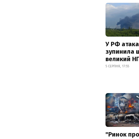
У РФ атака
зупинила 
великий Н
5 СЕРПНЯ, 17:55
"Ринок пр