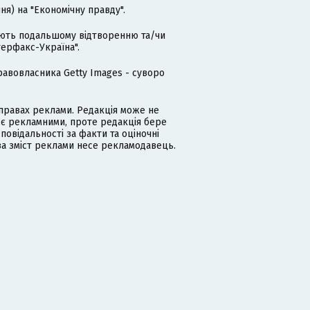
я) на "Економічну правду".
гають подальшому відтворенню та/чи
терфакс-Україна".
равовласника Getty Images - суворо
равах реклами. Редакція може не
 є рекламними, проте редакція бере
дповідальності за факти та оціночні
за зміст реклами несе рекламодавець.