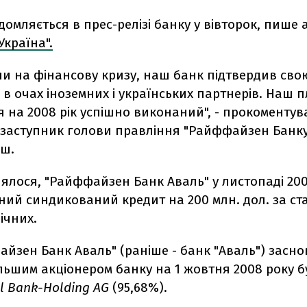
домляється в прес-релізі банку у вівторок, пише 
Україна".
и на фінансову кризу, наш банк підтвердив сво
ь в очах іноземних і українських партнерів. Наш 
 на 2008 рік успішно виконаний", - прокоментув
заступник голови правління "Райффайзен Банку
ош.
ялося, "Райффайзен Банк Аваль" у листопаді 200
ний синдикований кредит на 200 млн. дол. за с
ічних.
йзен Банк Аваль" (раніше - банк "Аваль") засно
льшим акціонером банку на 1 жовтня 2008 року 
al Bank-Holding AG
(95,68%).