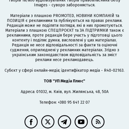
творів та/або аудіовізуальних творів правовласника Getty
Images - суворо забороняється.
Матеріали з плашкою PROMOTED, НОВИНИ КОМПАНІЙ та
ПОЗИЦІЯ є рекламними та публікуються на правах реклами.
Редакція може не поділяти погляди, які в них промотуються.
Матеріали з плашкою СПЕЦПРОЄКТ та ЗА ПІДТРИМКИ також є
рекламними, проте редакція бере участь у підготовці цього
контенту і поділяє думки, висловлені у цих матеріалах.
Редакція не несе відповідальності за факти та оціночні
судження, оприлюднені у рекламних матеріалах. Згідно з
українським законодавством відповідальність за зміст
реклами несе рекламодавець.
Cубєкт у сфері онлайн-медіа; ідентифікатор медіа - R40-02163.
ТОВ "УП Медіа Плюс"
Адреса: 01032, м. Київ, вул. Жилянська, 48, 50А
Телефон: +380 95 641 22 07