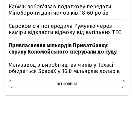
Кабмін зобовʼязав податкову передати
Міноборони дані чоловіків 18-60 років
Єврокомісія попередила Румунію через
наміри відкласти відмову від вугільних ТЕС
Привласнення мільярдів Приватбанку:
справу Коломойського скерували до суду
Мегазавод з виробництва чипів у Техасі
обійдеться SpaceX у 16,8 мільярдів доларів
ВСІ НОВИНИ