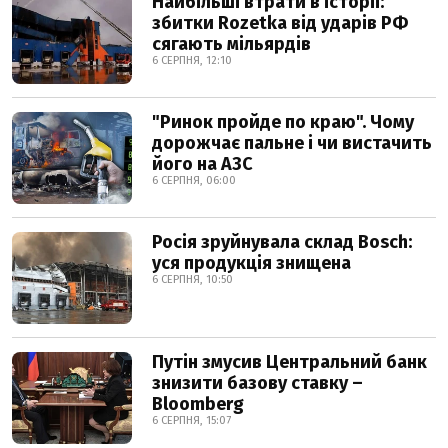
Найбільші втрати в історії:
збитки Rozetka від ударів РФ
сягають мільярдів
6 СЕРПНЯ, 12:10
"Ринок пройде по краю". Чому
дорожчає пальне і чи вистачить
його на АЗС
6 СЕРПНЯ, 06:00
Росія зруйнувала склад Bosch:
уся продукція знищена
6 СЕРПНЯ, 10:50
Путін змусив Центральний банк
знизити базову ставку –
Bloomberg
6 СЕРПНЯ, 15:07