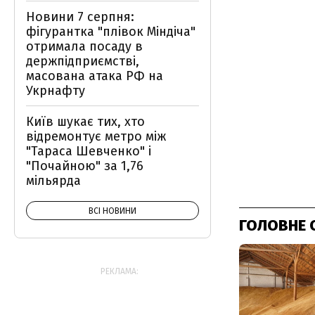
Новини 7 серпня:
фігурантка "плівок Міндіча"
отримала посаду в
держпідприємстві,
масована атака РФ на
Укрнафту
Київ шукає тих, хто
відремонтує метро між
"Тараса Шевченко" і
"Почайною" за 1,76
мільярда
ВСІ НОВИНИ
ГОЛОВНЕ 
РЕКЛАМА: