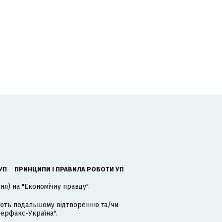
УП
ПРИНЦИПИ І ПРАВИЛА РОБОТИ УП
я) на "Економічну правду".
гають подальшому відтворенню та/чи
терфакс-Україна".