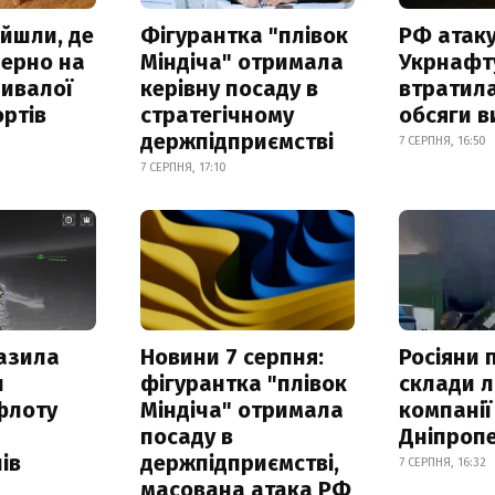
айшли, де
Фігурантка "плівок
РФ атак
зерно на
Міндіча" отримала
Укрнафту
ривалої
керівну посаду в
втратила
ртів
стратегічному
обсяги в
держпідприємстві
7 СЕРПНЯ, 16:50
7 СЕРПНЯ, 17:10
азила
Новини 7 серпня:
Росіяни 
н
фігурантка "плівок
склади л
флоту
Міндіча" отримала
компанії
посаду в
Дніпроп
ів
держпідприємстві,
7 СЕРПНЯ, 16:32
масована атака РФ