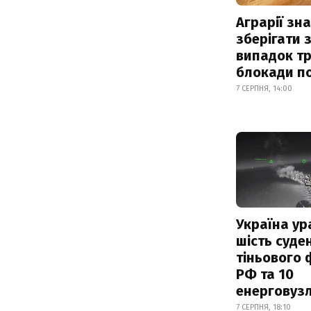
Аграрії зн
зберігати 
випадок т
блокади по
7 СЕРПНЯ, 14:00
Україна ур
шість суде
тіньового 
РФ та 10
енерговузл
7 СЕРПНЯ, 18:10