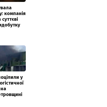
увала
: компанія
 суттєві
идобутку
поцілили у
огістичної
 на
етровщині