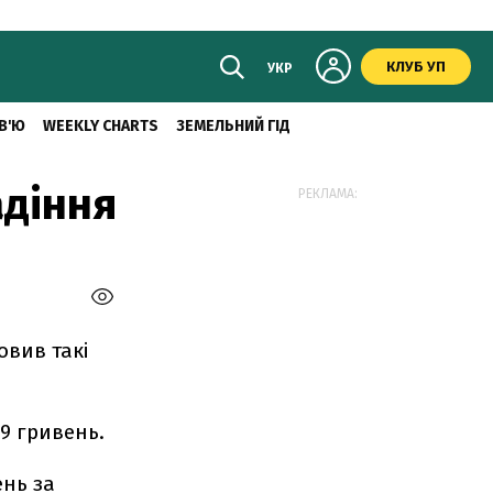
КЛУБ УП
УКР
В'Ю
WEEKLY CHARTS
ЗЕМЕЛЬНИЙ ГІД
адіння
РЕКЛАМА:
овив такі
9 гривень.
ень за