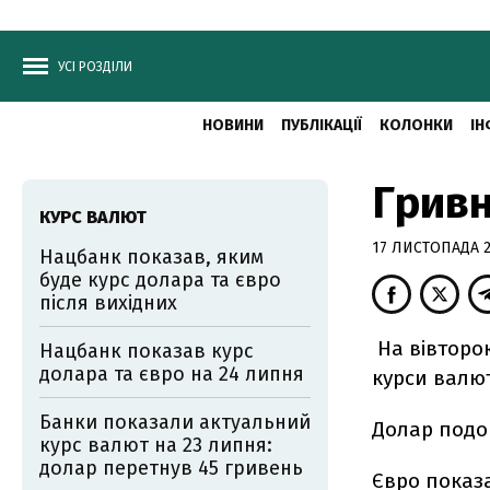
УСІ РОЗДІЛИ
НОВИНИ
ПУБЛІКАЦІЇ
КОЛОНКИ
ІН
Гривн
КУРС ВАЛЮТ
17 ЛИСТОПАДА 20
Нацбанк показав, яким
буде курс долара та євро
після вихідних
На вівторок
Нацбанк показав курс
долара та євро на 24 липня
курси валю
Банки показали актуальний
Долар подор
курс валют на 23 липня:
долар перетнув 45 гривень
Євро показа