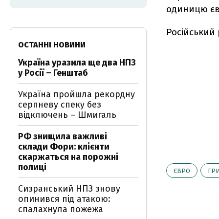
одиницю є
Російський 
ОСТАННІ НОВИНИ
Україна уразила ще два НПЗ
у Росії – Генштаб
Україна пройшла рекордну
серпневу спеку без
відключень – Шмигаль
РФ знищила важливі
склади Фори: клієнти
скаржаться на порожні
полиці
ЄВРО
ГР
Сизранський НПЗ знову
опинився під атакою:
спалахнула пожежа