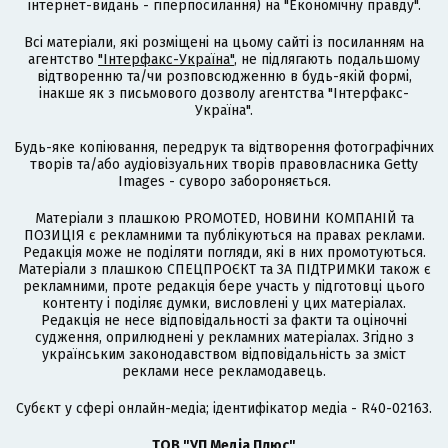
інтернет-видань - гіперпосилання) на "Економічну правду".
Всі матеріали, які розміщені на цьому сайті із посиланням на
агентство
"Інтерфакс-Україна"
, не підлягають подальшому
відтворенню та/чи розповсюдженню в будь-якій формі,
інакше як з письмового дозволу агентства "Інтерфакс-
Україна".
Будь-яке копіювання, передрук та відтворення фотографічних
творів та/або аудіовізуальних творів правовласника Getty
Images - суворо забороняється.
Матеріали з плашкою PROMOTED, НОВИНИ КОМПАНІЙ та
ПОЗИЦІЯ є рекламними та публікуються на правах реклами.
Редакція може не поділяти погляди, які в них промотуються.
Матеріали з плашкою СПЕЦПРОЄКТ та ЗА ПІДТРИМКИ також є
рекламними, проте редакція бере участь у підготовці цього
контенту і поділяє думки, висловлені у цих матеріалах.
Редакція не несе відповідальності за факти та оціночні
судження, оприлюднені у рекламних матеріалах. Згідно з
українським законодавством відповідальність за зміст
реклами несе рекламодавець.
Cубєкт у сфері онлайн-медіа; ідентифікатор медіа - R40-02163.
ТОВ "УП Медіа Плюс"