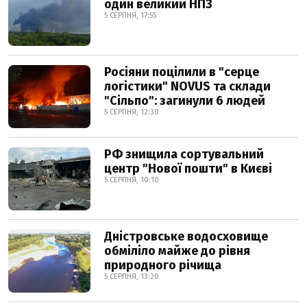
один великий НПЗ
5 СЕРПНЯ, 17:55
Росіяни поцілили в "серце
логістики" NOVUS та склади
"Сільпо": загинули 6 людей
5 СЕРПНЯ, 12:30
РФ знищила сортувальний
центр "Нової пошти" в Києві
5 СЕРПНЯ, 10:10
Дністровське водосховище
обміліло майже до рівня
природного річища
5 СЕРПНЯ, 13:20