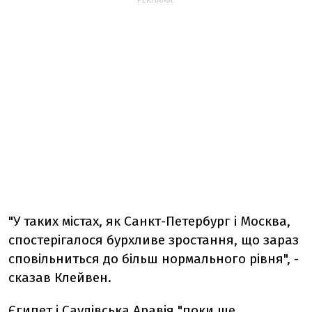
РЕКЛАМА:
"У таких містах, як Санкт-Петербург і Москва,
спостерігалося бурхливе зростання, що зараз
сповільниться до більш нормального рівня", -
сказав Клейвен.
Єгипет і Саудівська Аравія "поки ще