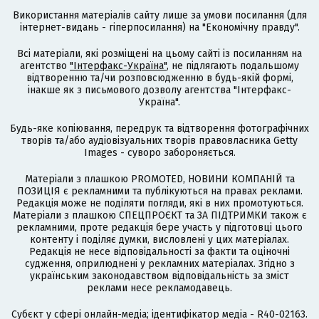
Використання матеріалів сайту лише за умови посилання (для
інтернет-видань - гіперпосилання) на "Економічну правду".
Всі матеріали, які розміщені на цьому сайті із посиланням на
агентство
"Інтерфакс-Україна"
, не підлягають подальшому
відтворенню та/чи розповсюдженню в будь-якій формі,
інакше як з письмового дозволу агентства "Інтерфакс-
Україна".
Будь-яке копіювання, передрук та відтворення фотографічних
творів та/або аудіовізуальних творів правовласника Getty
Images - суворо забороняється.
Матеріали з плашкою PROMOTED, НОВИНИ КОМПАНІЙ та
ПОЗИЦІЯ є рекламними та публікуються на правах реклами.
Редакція може не поділяти погляди, які в них промотуються.
Матеріали з плашкою СПЕЦПРОЄКТ та ЗА ПІДТРИМКИ також є
рекламними, проте редакція бере участь у підготовці цього
контенту і поділяє думки, висловлені у цих матеріалах.
Редакція не несе відповідальності за факти та оціночні
судження, оприлюднені у рекламних матеріалах. Згідно з
українським законодавством відповідальність за зміст
реклами несе рекламодавець.
Cубєкт у сфері онлайн-медіа; ідентифікатор медіа - R40-02163.