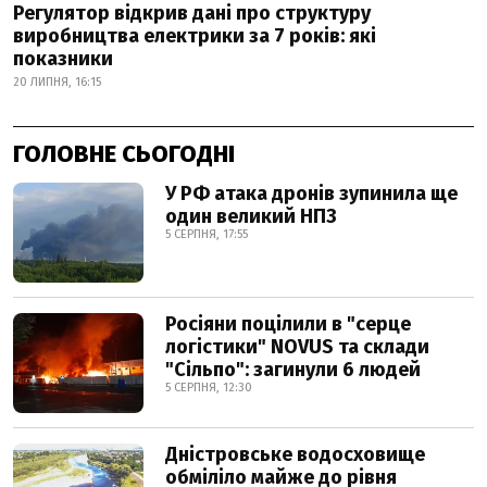
Регулятор відкрив дані про структуру
виробництва електрики за 7 років: які
показники
20 ЛИПНЯ, 16:15
ГОЛОВНЕ СЬОГОДНІ
У РФ атака дронів зупинила ще
один великий НПЗ
5 СЕРПНЯ, 17:55
Росіяни поцілили в "серце
логістики" NOVUS та склади
"Сільпо": загинули 6 людей
5 СЕРПНЯ, 12:30
Дністровське водосховище
обміліло майже до рівня