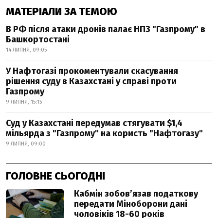
МАТЕРІАЛИ ЗА ТЕМОЮ
В РФ після атаки дронів палає НПЗ "Газпрому" в
Башкортостані
14 ЛИПНЯ, 09:05
У Нафтогазі прокоментували скасування
рішення суду в Казахстані у справі проти
Газпрому
9 ЛИПНЯ, 15:15
Суд у Казахстані передумав стягувати $1,4
мільярда з "Газпрому" на користь "Нафтогазу"
9 ЛИПНЯ, 09:00
ГОЛОВНЕ СЬОГОДНІ
Кабмін зобовʼязав податкову
передати Міноборони дані
чоловіків 18-60 років