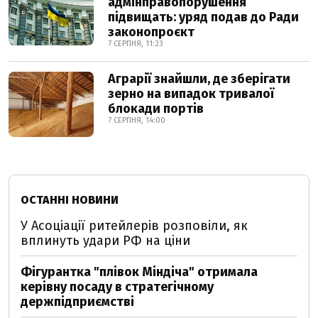
адмінправопорушення
підвищать: уряд подав до Ради
законопроєкт
7 СЕРПНЯ, 11:23
Аграрії знайшли, де зберігати
зерно на випадок тривалої
блокади портів
7 СЕРПНЯ, 14:00
ОСТАННІ НОВИНИ
У Асоціації ритейлерів розповіли, як
вплинуть удари РФ на ціни
Фігурантка "плівок Міндіча" отримала
керівну посаду в стратегічному
держпідприємстві