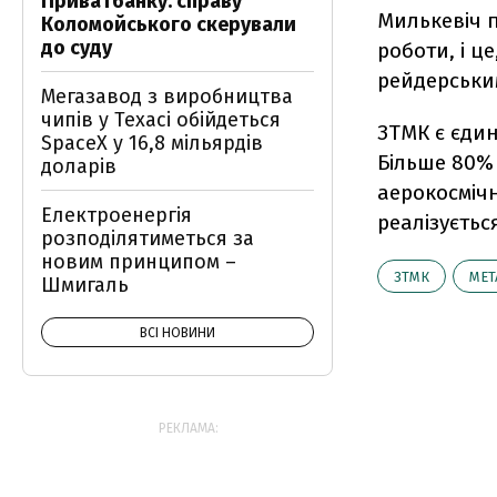
Приватбанку: справу
Милькевіч п
Коломойського скерували
до суду
роботи, і ц
рейдерськи
Мегазавод з виробництва
чипів у Техасі обійдеться
ЗТМК є єдин
SpaceX у 16,8 мільярдів
Більше 80%
доларів
аерокосмічн
Електроенергія
реалізуєтьс
розподілятиметься за
новим принципом –
ЗТМК
МЕТ
Шмигаль
ВСІ НОВИНИ
РЕКЛАМА: