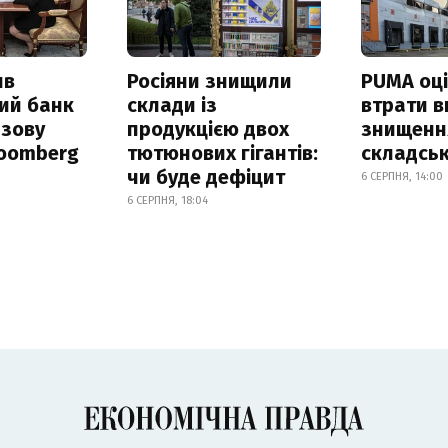
ив
Росіяни знищили
PUMA оц
ий банк
склади із
втрати в
азову
продукцією двох
знищення
loomberg
тютюнових гігантів:
складськ
чи буде дефіцит
6 СЕРПНЯ, 14:00
6 СЕРПНЯ, 18:04