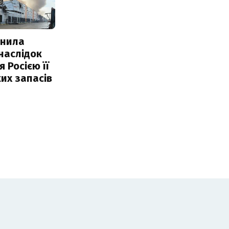
інила
наслідок
 Росією її
их запасів