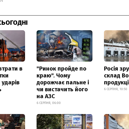
24
СЬОГОДНІ
втрати в
"Ринок пройде по
Росія зр
итки
краю". Чому
склад Bo
 ударів
дорожчає пальне і
продукц
ь
чи вистачить його
6 СЕРПНЯ, 10:50
на АЗС
6 СЕРПНЯ, 06:00