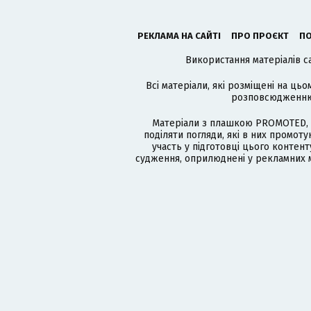
РЕКЛАМА НА САЙТІ
ПРО ПРОЄКТ
ПО
Використання матеріалів с
Всі матеріали, які розміщені на цьо
розповсюдженню в
Матеріали з плашкою PROMOTED, 
поділяти погляди, які в них промо
участь у підготовці цього контенту
судження, оприлюднені у рекламних м