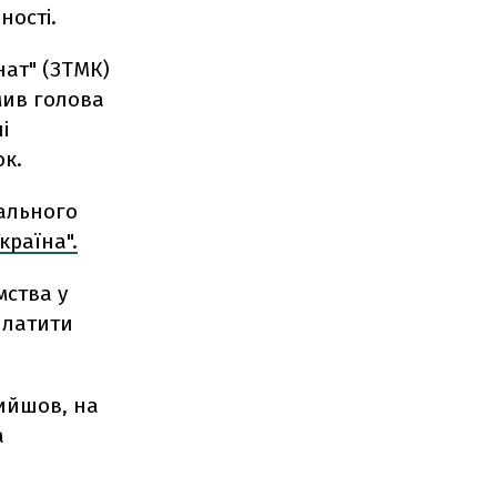
ності.
нат" (ЗТМК)
мив голова
і
ок.
рального
країна".
мства у
платити
вийшов, на
а