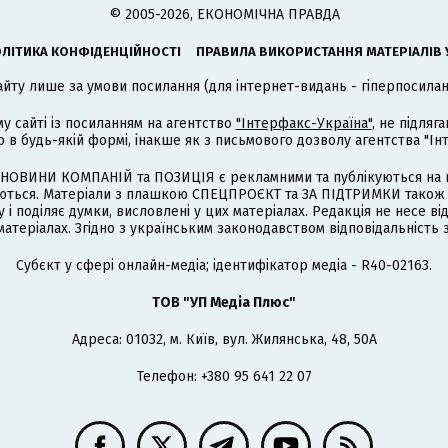
© 2005-2026, ЕКОНОМІЧНА ПРАВДА
ЛІТИКА КОНФІДЕНЦІЙНОСТІ
ПРАВИЛА ВИКОРИСТАННЯ МАТЕРІАЛІВ 
айту лише за умови посилання (для інтернет-видань - гіперпосиланн
му сайті із посиланням на агентство
"Інтерфакс-Україна"
, не підля
 будь-якій формі, інакше як з письмового дозволу агентства "Ін
НОВИНИ КОМПАНІЙ та ПОЗИЦІЯ є рекламними та публікуються на п
туються. Матеріали з плашкою СПЕЦПРОЄКТ та ЗА ПІДТРИМКИ також
 і поділяє думки, висловлені у цих матеріалах. Редакція не несе ві
атеріалах. Згідно з українським законодавством відповідальність 
Cубєкт у сфері онлайн-медіа; ідентифікатор медіа - R40-02163.
ТОВ "УП Медіа Плюс"
Адреса: 01032, м. Київ, вул. Жилянська, 48, 50А
Телефон: +380 95 641 22 07