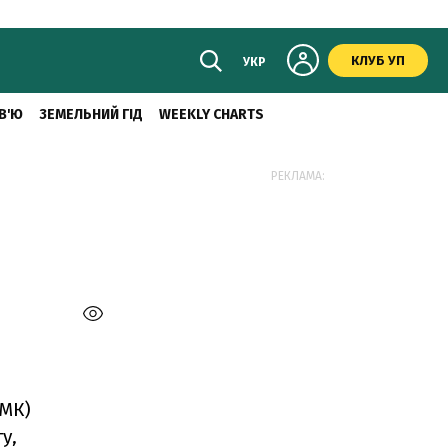
КЛУБ УП
УКР
В'Ю
ЗЕМЕЛЬНИЙ ГІД
WEEKLY CHARTS
РЕКЛАМА:
ТМК)
у,