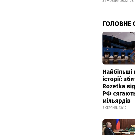
31 ЖОВТНЯ 2022, 08:
ГОЛОВНЕ 
Найбільші 
історії: зб
Rozetka від
РФ сягают
мільярдів
6 СЕРПНЯ, 12:10