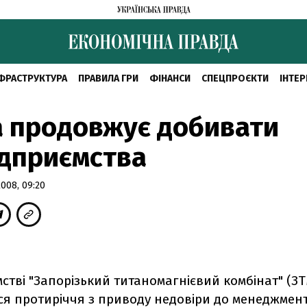
ФРАСТРУКТУРА
ПРАВИЛА ГРИ
ФІНАНСИ
СПЕЦПРОЄКТИ
ІНТЕР
 продовжує добивати
дприємства
008, 09:20
стві "Запорізький титаномагнієвий комбінат" (З
ся протиріччя з приводу недовіри до менеджмент