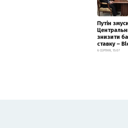
Путін змус
Центральн
знизити б
ставку – B
6 СЕРПНЯ, 15:07