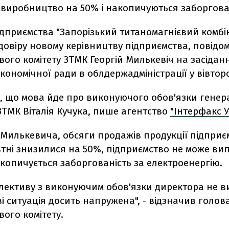
 виробництво на 50% і накопичуються заборгова
дприємства "Запорізький титаномагнієвий комбі
довіру новому керівництву підприємства, повідо
ого комітету ЗТМК Георгій Милькевіч на засіданн
кономічної ради в облдержадміністрації у вівтор
в, що мова йде про виконуючого обов'язки гене
ТМК Віталія Кучука, пише агентство
"Інтерфакс У
Милькевича, обсяги продажів продукції підприє
втні знизилися на 50%, підприємство не може ви
копичується заборгованість за електроенергію.
олективу з виконуючим обов'язки директора не 
і ситуація досить напружена", - відзначив голов
ого комітету.