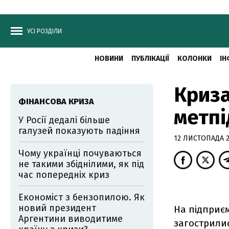
УСІ РОЗДІЛИ
НОВИНИ
ПУБЛІКАЦІЇ
КОЛОНКИ
ІН
Криза
ФІНАНСОВА КРИЗА
метпі
У Росії дедалі більше
галузей показують падіння
12 ЛИСТОПАДА 2
Чому українці почуваються
не такими збіднілими, як під
час попередніх криз
Економіст з бензопилою. Як
новий президент
На підприєм
Аргентини виводитиме
загострили