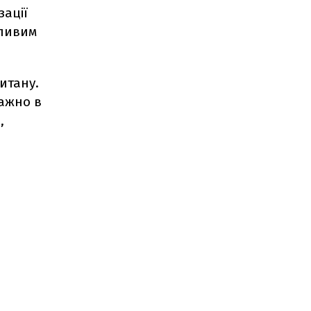
зації
жливим
итану.
важно в
,