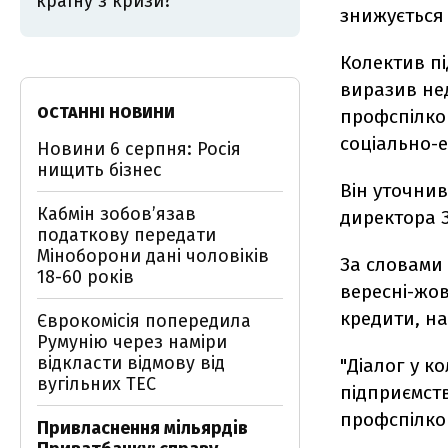
країну з кризи?
знижується
Колектив пі
виразив не
ОСТАННІ НОВИНИ
профспілков
соціально-е
Новини 6 серпня: Росія
нищить бізнес
Він уточни
Кабмін зобовʼязав
директора З
податкову передати
Міноборони дані чоловіків
За словами 
18-60 років
вересні-жо
кредити, на
Єврокомісія попередила
Румунію через наміри
відкласти відмову від
"Діалог у к
вугільних ТЕС
підприємств
профспілков
Привласнення мільярдів