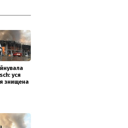
уйнувала
sch: уся
ія знищена