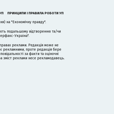
УП
ПРИНЦИПИ І ПРАВИЛА РОБОТИ УП
я) на "Економічну правду".
гають подальшому відтворенню та/чи
терфакс-Україна".
равах реклами. Редакція може не
 є рекламними, проте редакція бере
дповідальності за факти та оціночні
за зміст реклами несе рекламодавець.