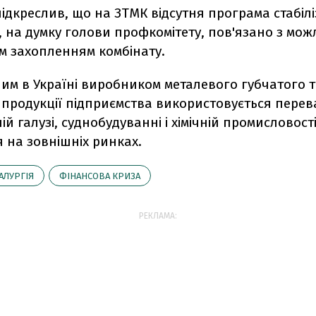
ідкреслив, що на ЗТМК відсутня програма стабілі
е, на думку голови профкомітету, пов'язано з мо
м захопленням комбінату.
им в Україні виробником металевого губчатого т
 продукції підприємства використовується пере
ій галузі, суднобудуванні і хімічній промисловості
я на зовнішніх ринках.
АЛУРГІЯ
ФІНАНСОВА КРИЗА
РЕКЛАМА: