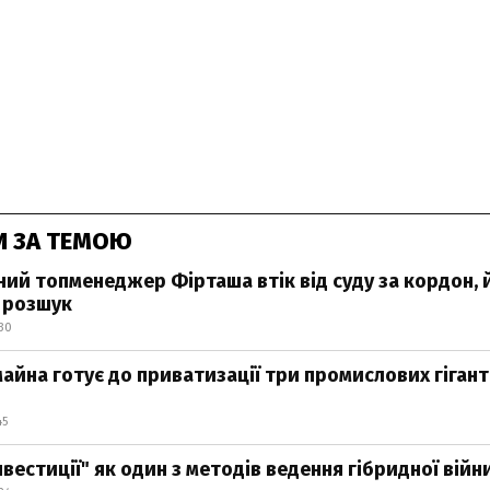
И ЗА ТЕМОЮ
ий топменеджер Фірташа втік від суду за кордон, 
 розшук
:30
йна готує до приватизації три промислових гігант
45
нвестиції" як один з методів ведення гібридної війн