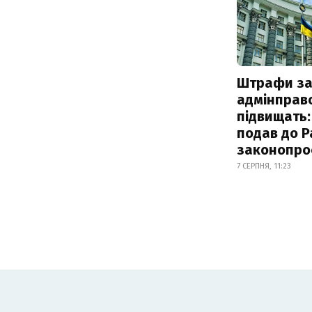
Штрафи з
адмінправ
підвищать:
подав до Р
законопро
7 СЕРПНЯ, 11:23