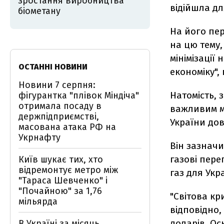
зростання виробництва
відійшла дл
біометану
На його пер
на цю тему,
мінімізації
ОСТАННІ НОВИНИ
економіку",
Новини 7 серпня:
Натомість, 
фігурантка "плівок Міндіча"
отримала посаду в
важливим мо
держпідприємстві,
України до
масована атака РФ на
Укрнафту
Він зазнач
газові пере
Київ шукає тих, хто
відремонтує метро між
газ для Укр
"Тараса Шевченко" і
"Почайною" за 1,76
"Світова кр
мільярда
відповідно,
доларів. Ос
В Україні за місяць