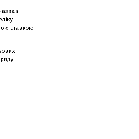
назвав
еліку
овою ставкою
зових
уряду