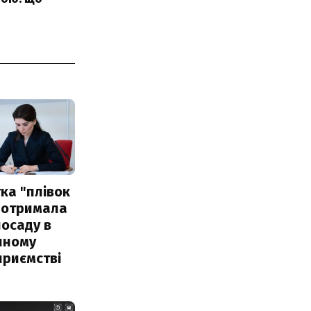
ка "плівок
 отримала
посаду в
чному
приємстві