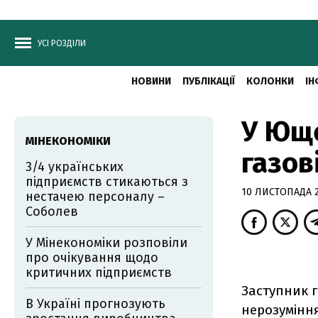
УСІ РОЗДІЛИ
НОВИНИ
ПУБЛІКАЦІЇ
КОЛОНКИ
ІН
У Юще
МІНЕКОНОМІКИ
газов
3/4 українських
підприємств стикаються з
10 ЛИСТОПАДА 2
нестачею персоналу –
Соболев
У Мінекономіки розповіли
про очікування щодо
критичних підприємств
Заступник 
В Україні прогнозують
нерозуміння