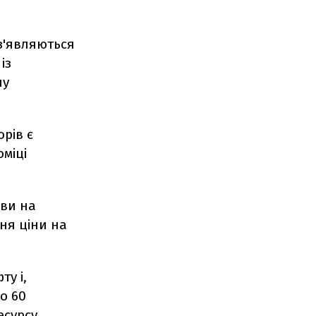
 з'являються
із
ну
рів є
міці
иви на
ня ціни на
у і,
о 60
есурсу