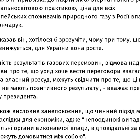
агальносвітовою практикою, ціна для всіх
пейських споживачів природного газу з Росії впа
ончарук.
казав він, хотілося б зрозуміти, чому при тому, що
 знижується, для України вона росте.
ість результатів газових перемовин, відмова нада
яви про те, що уряд хоче вести переговори взагал
а власний розсуд, можуть свідчити про те, що ці
 не мають позитивного результату", - вважає пр
у президента.
акож висловив занепокоєння, що чинний підхід 
аслідки для економіки, адже "непоодинокі випад
альні органи виконавчої влади, відповідальні за
можуть домовитися між собою".