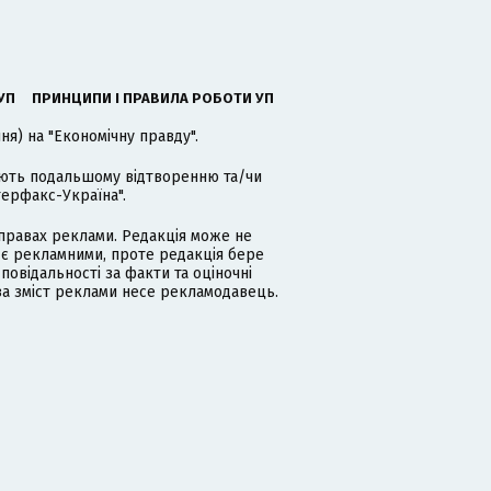
УП
ПРИНЦИПИ І ПРАВИЛА РОБОТИ УП
я) на "Економічну правду".
гають подальшому відтворенню та/чи
терфакс-Україна".
равах реклами. Редакція може не
 є рекламними, проте редакція бере
дповідальності за факти та оціночні
за зміст реклами несе рекламодавець.