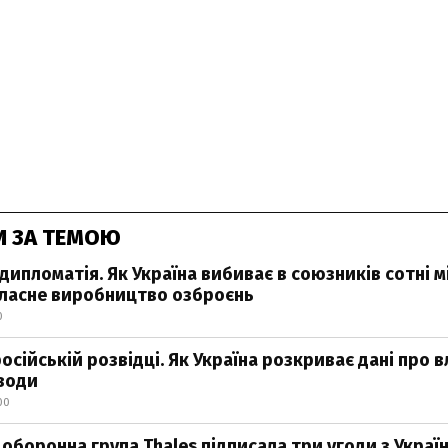
И ЗА ТЕМОЮ
дипломатія. Як Україна вибиває в союзників сотні м
власне виробництво озброєнь
0
сійській розвідці. Як Україна розкриває дані про в
води
00
оборонна група Thales підписала три угоди з Украї