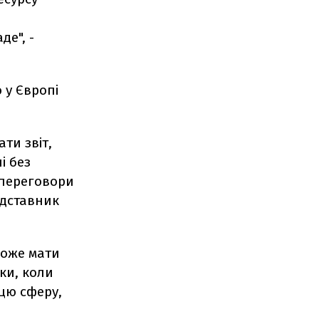
де", -
 у Європі
ти звіт,
і без
 переговори
едставник
може мати
ки, коли
 цю сферу,