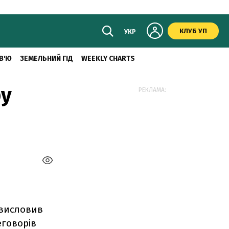
КЛУБ УП
УКР
В'Ю
ЗЕМЕЛЬНИЙ ГІД
WEEKLY CHARTS
ру
РЕКЛАМА:
 висловив
еговорів