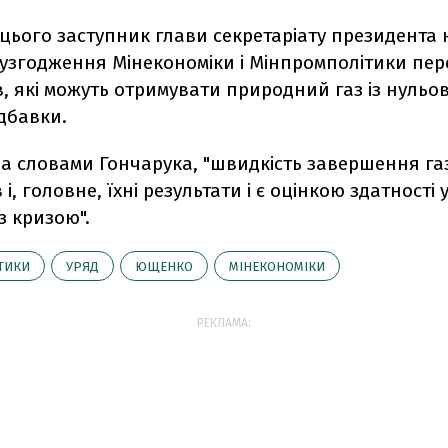
цього заступник глави секретаріату президента 
узгодження Мінекономіки і Мінпромполітики пер
, які можуть отримувати природний газ із нуль
дбавки.
за словами Гончарука, "швидкість завершення га
і, головне, їхні результати і є оцінкою здатності 
з кризою".
ТИКИ
УРЯД
ЮЩЕНКО
МІНЕКОНОМІКИ
РЕКЛАМА: