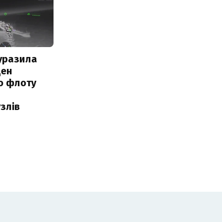
уразила
ден
о флоту
злів