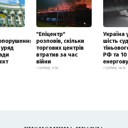
а
"Епіцентр"
Україна 
опорушення
розповів, скільки
шість су
 уряд
торгових центрів
тіньовог
ади
втратив за час
РФ та 10
єкт
війни
енергову
7 СЕРПНЯ, 11:56
7 СЕРПНЯ, 18:10