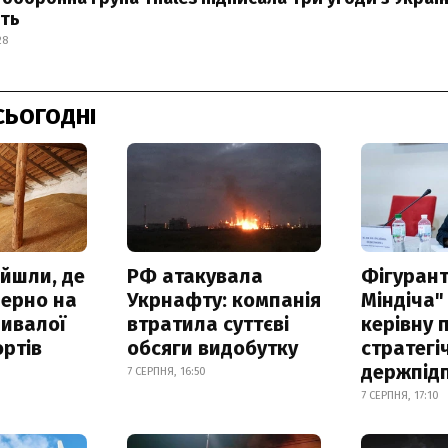
ть
28
СЬОГОДНІ
айшли, де
РФ атакувала
Фігурант
зерно на
Укрнафту: компанія
Міндіча"
ривалої
втратила суттєві
керівну 
ртів
обсяги видобутку
стратегі
держпід
7 СЕРПНЯ, 16:50
7 СЕРПНЯ, 17:10