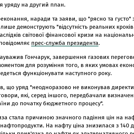
я уряду на другий план.
еконання, наради та заяви, що "рясно та густо"
 лише демонструють "відсутність реальних кроків 
 наслідків світової фінансової кризи на національ
 повідомляє
прес-служба президента
.
зауважив Гончарук, завершення газових перегово
ментом для розуміння того, в яких умовах еконо
ведеться функціонувати наступного року.
ив, що уряд "неодноразово не виконував директ
говори, які, серед іншого, передбачали визначен
аїни до початку бюджетного процесу".
иза стала причиною значного падіння цін на нафт
 нафтопродукти. На нафту ціна знизилася з 140 д
кільки прив'язка до нафти як альтернативного р