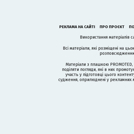
РЕКЛАМА НА САЙТІ
ПРО ПРОЄКТ
ПО
Використання матеріалів с
Всі матеріали, які розміщені на цьо
розповсюдженню в
Матеріали з плашкою PROMOTED, 
поділяти погляди, які в них промо
участь у підготовці цього контенту
судження, оприлюднені у рекламних м