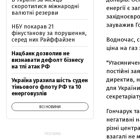
скоротилися міжнародні
енергії є з
валютні резерви
західноєвро
зауважив Г
НБУ покарав 21
фінустанову за порушення,
Водночас, с
серед них Райффайзен
ціна на газ
Нацбанк дозволив не
визнавати дефолт бізнесу
"Утаємничен
на тлі атак РФ
постійні за
директив, н
Україна уразила шість суден
тіньового флоту РФ та 10
для України
енерговузлів
секретаріат
ВСІ НОВИНИ
Гончарук т
негативні н
різні центр
РЕКЛАМА:
взагалі не 