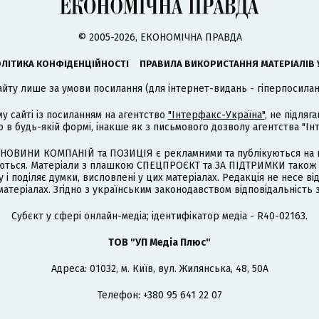
© 2005-2026, ЕКОНОМІЧНА ПРАВДА
ЛІТИКА КОНФІДЕНЦІЙНОСТІ
ПРАВИЛА ВИКОРИСТАННЯ МАТЕРІАЛІВ 
айту лише за умови посилання (для інтернет-видань - гіперпосиланн
му сайті із посиланням на агентство
"Інтерфакс-Україна"
, не підля
 будь-якій формі, інакше як з письмового дозволу агентства "Ін
НОВИНИ КОМПАНІЙ та ПОЗИЦІЯ є рекламними та публікуються на п
туються. Матеріали з плашкою СПЕЦПРОЄКТ та ЗА ПІДТРИМКИ також
 і поділяє думки, висловлені у цих матеріалах. Редакція не несе ві
атеріалах. Згідно з українським законодавством відповідальність 
Cубєкт у сфері онлайн-медіа; ідентифікатор медіа - R40-02163.
ТОВ "УП Медіа Плюс"
Адреса: 01032, м. Київ, вул. Жилянська, 48, 50А
Телефон: +380 95 641 22 07