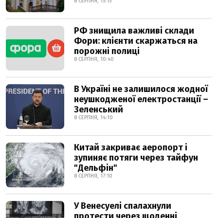
8 СЕРПНЯ, 15:15
РФ знищила важливі склади
Фори: клієнти скаржаться на
порожні полиці
8 СЕРПНЯ, 10:40
В Україні не залишилося жодної
неушкодженої електростанції –
Зеленський
8 СЕРПНЯ, 14:10
Китай закриває аеропорт і
зупиняє потяги через тайфун
"Дельфін"
8 СЕРПНЯ, 17:10
У Венесуелі спалахнули
протести через щоденні