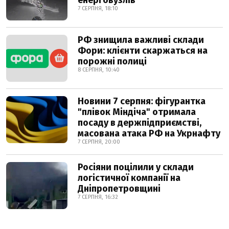
енерговузлів
7 СЕРПНЯ, 18:10
РФ знищила важливі склади
Фори: клієнти скаржаться на
порожні полиці
8 СЕРПНЯ, 10:40
Новини 7 серпня: фігурантка
"плівок Міндіча" отримала
посаду в держпідприємстві,
масована атака РФ на Укрнафту
7 СЕРПНЯ, 20:00
Росіяни поцілили у склади
логістичної компанії на
Дніпропетровщині
7 СЕРПНЯ, 16:32