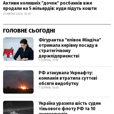
Активи колишніх "дочок" росбанків вже
продали на 5 мільярдів: куди підуть кошти
25 КВІТНЯ 2024, 16:40
ГОЛОВНЕ СЬОГОДНІ
Фігурантка "плівок Міндіча"
отримала керівну посаду в
стратегічному
держпідприємстві
7 СЕРПНЯ, 17:10
РФ атакувала Укрнафту:
компанія втратила суттєві
обсяги видобутку
7 СЕРПНЯ, 16:50
Україна уразила шість суден
тіньового флоту РФ та 10