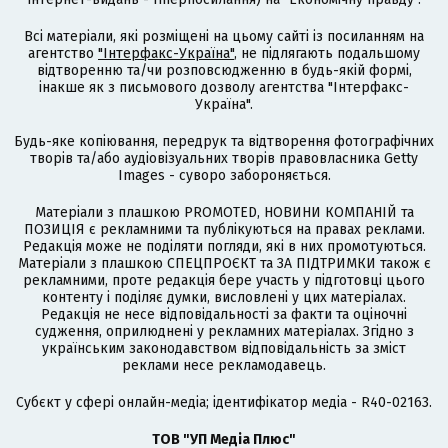
Всі матеріали, які розміщені на цьому сайті із посиланням на
агентство
"Інтерфакс-Україна"
, не підлягають подальшому
відтворенню та/чи розповсюдженню в будь-якій формі,
інакше як з письмового дозволу агентства "Інтерфакс-
Україна".
Будь-яке копіювання, передрук та відтворення фотографічних
творів та/або аудіовізуальних творів правовласника Getty
Images - суворо забороняється.
Матеріали з плашкою PROMOTED, НОВИНИ КОМПАНІЙ та
ПОЗИЦІЯ є рекламними та публікуються на правах реклами.
Редакція може не поділяти погляди, які в них промотуються.
Матеріали з плашкою СПЕЦПРОЄКТ та ЗА ПІДТРИМКИ також є
рекламними, проте редакція бере участь у підготовці цього
контенту і поділяє думки, висловлені у цих матеріалах.
Редакція не несе відповідальності за факти та оціночні
судження, оприлюднені у рекламних матеріалах. Згідно з
українським законодавством відповідальність за зміст
реклами несе рекламодавець.
Cубєкт у сфері онлайн-медіа; ідентифікатор медіа - R40-02163.
ТОВ "УП Медіа Плюс"