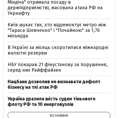
Міндіча" отримала посаду в
держпідприємстві, масована атака РФ на
Укрнафту
Київ шукає тих, хто відремонтує метро між
"Тараса Шевченко" і "Почайною" за 1,76
мільярда
В Україні за місяць скоротилися міжнародні
валютні резерви
НБУ покарав 21 фінустанову за порушення,
серед них Райффайзен
Нацбанк дозволив не визнавати дефолт
бізнесу на тлі атак РФ
Україна уразила шість суден тіньового
флоту РФ та 10 енерговузлів
ВСІ НОВИНИ