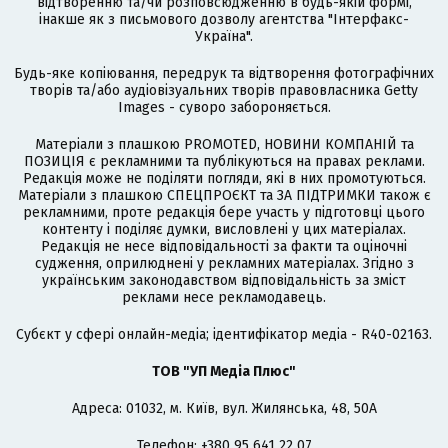
відтворенню та/чи розповсюдженню в будь-якій формі,
інакше як з письмового дозволу агентства "Інтерфакс-
Україна".
Будь-яке копіювання, передрук та відтворення фотографічних
творів та/або аудіовізуальних творів правовласника Getty
Images - суворо забороняється.
Матеріали з плашкою PROMOTED, НОВИНИ КОМПАНІЙ та
ПОЗИЦІЯ є рекламними та публікуються на правах реклами.
Редакція може не поділяти погляди, які в них промотуються.
Матеріали з плашкою СПЕЦПРОЄКТ та ЗА ПІДТРИМКИ також є
рекламними, проте редакція бере участь у підготовці цього
контенту і поділяє думки, висловлені у цих матеріалах.
Редакція не несе відповідальності за факти та оціночні
судження, оприлюднені у рекламних матеріалах. Згідно з
українським законодавством відповідальність за зміст
реклами несе рекламодавець.
Cубєкт у сфері онлайн-медіа; ідентифікатор медіа - R40-02163.
ТОВ "УП Медіа Плюс"
Адреса: 01032, м. Київ, вул. Жилянська, 48, 50А
Телефон: +380 95 641 22 07