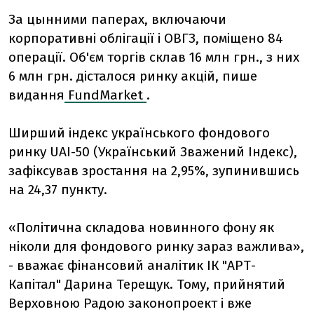
За цынними паперах, включаючи
корпоративні облігації і ОВГЗ, поміщено 84
операції. Об'єм торгів склав 16 млн грн., з них
6 млн грн. дісталося ринку акцій, пише
видання
FundMarket
.
Ширший індекс українського фондового
ринку UAI-50 (Український Зважений Індекс),
зафіксував зростання на 2,95%, зупинившись
на 24,37 пункту.
«Політична складова новинного фону як
ніколи для фондового ринку зараз важлива»,
- вважає фінансовий аналітик ІК "АРТ-
Капітал" Дарина Терещук. Тому, прийнятий
Верховною Радою законопроект і вже