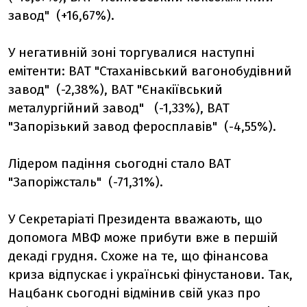
завод" (+16,67%).
У негативній зоні торгувалися наступні
емітенти: ВАТ "Стаханівський вагонобудівний
завод" (-2,38%), ВАТ "Єнакіївський
металургійний завод" (-1,33%), ВАТ
"Запорізький завод феросплавів" (-4,55%).
Лідером падіння сьогодні стало ВАТ
"Запоріжсталь" (-71,31%).
У Секретаріаті Президента вважають, що
допомога МВФ може прибути вже в першій
декаді грудня. Схоже на те, що фінансова
криза відпускає і українські фінустанови. Так,
Нацбанк сьогодні відмінив свій указ про