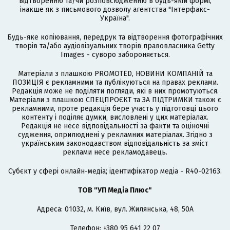
відтворенню та/чи розповсюдженню в будь-якій формі,
інакше як з письмового дозволу агентства "Інтерфакс-
Україна".
Будь-яке копіювання, передрук та відтворення фотографічних
творів та/або аудіовізуальних творів правовласника Getty
Images - суворо забороняється.
Матеріали з плашкою PROMOTED, НОВИНИ КОМПАНІЙ та
ПОЗИЦІЯ є рекламними та публікуються на правах реклами.
Редакція може не поділяти погляди, які в них промотуються.
Матеріали з плашкою СПЕЦПРОЄКТ та ЗА ПІДТРИМКИ також є
рекламними, проте редакція бере участь у підготовці цього
контенту і поділяє думки, висловлені у цих матеріалах.
Редакція не несе відповідальності за факти та оціночні
судження, оприлюднені у рекламних матеріалах. Згідно з
українським законодавством відповідальність за зміст
реклами несе рекламодавець.
Cубєкт у сфері онлайн-медіа; ідентифікатор медіа - R40-02163.
ТОВ "УП Медіа Плюс"
Адреса: 01032, м. Київ, вул. Жилянська, 48, 50А
Телефон: +380 95 641 22 07