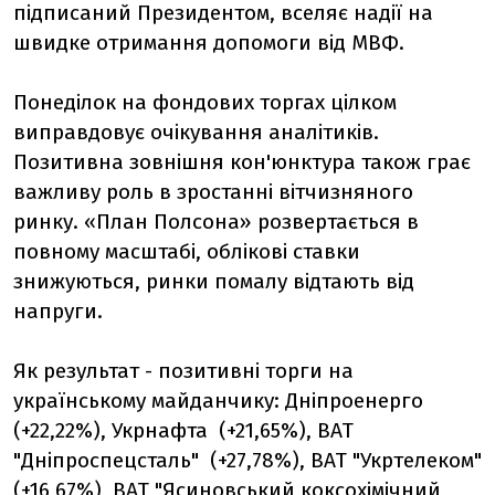
підписаний Президентом, вселяє надії на
швидке отримання допомоги від МВФ.
Понеділок на фондових торгах цілком
виправдовує очікування аналітиків.
Позитивна зовнішня кон'юнктура також грає
важливу роль в зростанні вітчизняного
ринку. «План Полсона» розвертається в
повному масштабі, облікові ставки
знижуються, ринки помалу відтають від
напруги.
Як результат - позитивні торги на
українському майданчику: Дніпроенерго
(+22,22%), Укрнафта (+21,65%), ВАТ
"Дніпроспецсталь" (+27,78%), ВАТ "Укртелеком"
(+16,67%), ВАТ "Ясиновський коксохімічний