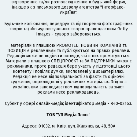
відтворенню та/чи розповсюдженню в будь-якій формі,
інакше як з письмового дозволу агентства "Інтерфакс-
Україна".
Будь-яке копіювання, передрук та відтворення фотографічних
творів та/або аудіовізуальних творів правовласника Getty
Images - суворо забороняється.
Матеріали з плашкою PROMOTED, НОВИНИ КОМПАНІЙ та
ПОЗИЦІЯ є рекламними та публікуються на правах реклами.
Редакція може не поділяти погляди, які в них промотуються.
Матеріали з плашкою СПЕЦПРОЄКТ та ЗА ПІДТРИМКИ також є
рекламними, проте редакція бере участь у підготовці цього
контенту і поділяє думки, висловлені у цих матеріалах.
Редакція не несе відповідальності за факти та оціночні
судження, оприлюднені у рекламних матеріалах. Згідно з
українським законодавством відповідальність за зміст
реклами несе рекламодавець.
Cубєкт у сфері онлайн-медіа; ідентифікатор медіа - R40-02163.
ТОВ "УП Медіа Плюс"
Адреса: 01032, м. Київ, вул. Жилянська, 48, 50А