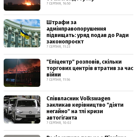
7 СЕРПНЯ, 16:50
Штрафи за
адмінправопорушення
підвищать: уряд подав до Ради
законопроєкт
7 СЕРПНЯ, 11:23
"Епіцентр" розповів, скільки
торгових центрів втратив за час
війни
7 СЕРПНЯ, 11:56
Співвласник Volkswagen
закликав керівництво "діяти
негайно" на тлі кризи
автогіганта
7 СЕРПНЯ, 10:02