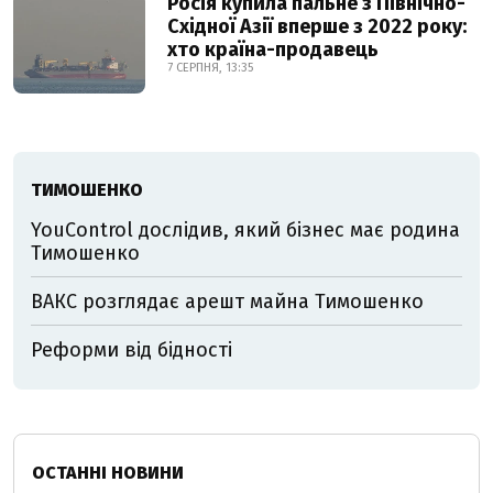
Росія купила пальне з Північно-
Східної Азії вперше з 2022 року:
хто країна-продавець
7 СЕРПНЯ, 13:35
ТИМОШЕНКО
YouControl дослідив, який бізнес має родина
Тимошенко
ВАКС розглядає арешт майна Тимошенко
Реформи від бідності
ОСТАННІ НОВИНИ