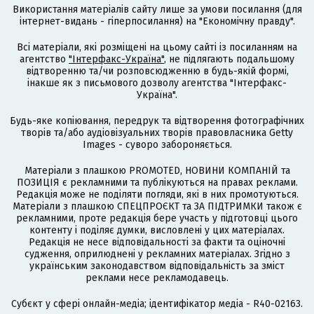
Використання матеріалів сайту лише за умови посилання (для
інтернет-видань - гіперпосилання) на "Економічну правду".
Всі матеріали, які розміщені на цьому сайті із посиланням на
агентство
"Інтерфакс-Україна"
, не підлягають подальшому
відтворенню та/чи розповсюдженню в будь-якій формі,
інакше як з письмового дозволу агентства "Інтерфакс-
Україна".
Будь-яке копіювання, передрук та відтворення фотографічних
творів та/або аудіовізуальних творів правовласника Getty
Images - суворо забороняється.
Матеріали з плашкою PROMOTED, НОВИНИ КОМПАНІЙ та
ПОЗИЦІЯ є рекламними та публікуються на правах реклами.
Редакція може не поділяти погляди, які в них промотуються.
Матеріали з плашкою СПЕЦПРОЄКТ та ЗА ПІДТРИМКИ також є
рекламними, проте редакція бере участь у підготовці цього
контенту і поділяє думки, висловлені у цих матеріалах.
Редакція не несе відповідальності за факти та оціночні
судження, оприлюднені у рекламних матеріалах. Згідно з
українським законодавством відповідальність за зміст
реклами несе рекламодавець.
Cубєкт у сфері онлайн-медіа; ідентифікатор медіа - R40-02163.