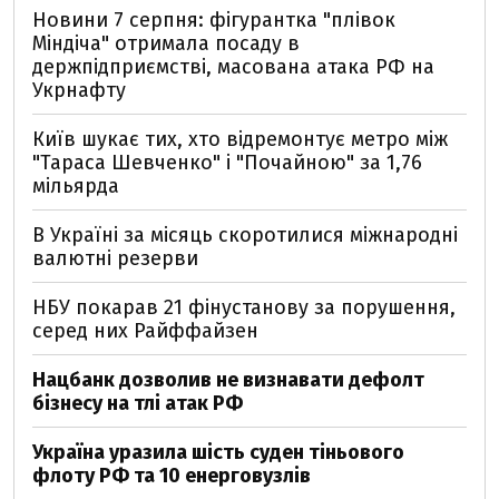
Новини 7 серпня: фігурантка "плівок
Міндіча" отримала посаду в
держпідприємстві, масована атака РФ на
Укрнафту
Київ шукає тих, хто відремонтує метро між
"Тараса Шевченко" і "Почайною" за 1,76
мільярда
В Україні за місяць скоротилися міжнародні
валютні резерви
НБУ покарав 21 фінустанову за порушення,
серед них Райффайзен
Нацбанк дозволив не визнавати дефолт
бізнесу на тлі атак РФ
Україна уразила шість суден тіньового
флоту РФ та 10 енерговузлів