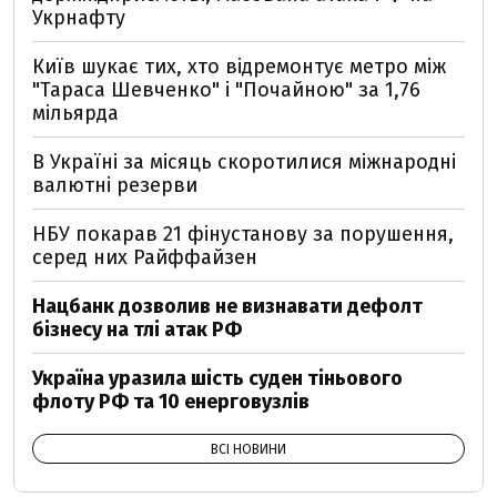
Укрнафту
Київ шукає тих, хто відремонтує метро між
"Тараса Шевченко" і "Почайною" за 1,76
мільярда
В Україні за місяць скоротилися міжнародні
валютні резерви
НБУ покарав 21 фінустанову за порушення,
серед них Райффайзен
Нацбанк дозволив не визнавати дефолт
бізнесу на тлі атак РФ
Україна уразила шість суден тіньового
флоту РФ та 10 енерговузлів
ВСІ НОВИНИ