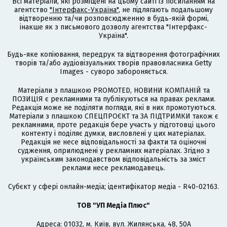
Всі матеріали, які розміщені на цьому сайті із посиланням на
агентство
"Інтерфакс-Україна"
, не підлягають подальшому
відтворенню та/чи розповсюдженню в будь-якій формі,
інакше як з письмового дозволу агентства "Інтерфакс-
Україна".
Будь-яке копіювання, передрук та відтворення фотографічних
творів та/або аудіовізуальних творів правовласника Getty
Images - суворо забороняється.
Матеріали з плашкою PROMOTED, НОВИНИ КОМПАНІЙ та
ПОЗИЦІЯ є рекламними та публікуються на правах реклами.
Редакція може не поділяти погляди, які в них промотуються.
Матеріали з плашкою СПЕЦПРОЄКТ та ЗА ПІДТРИМКИ також є
рекламними, проте редакція бере участь у підготовці цього
контенту і поділяє думки, висловлені у цих матеріалах.
Редакція не несе відповідальності за факти та оціночні
судження, оприлюднені у рекламних матеріалах. Згідно з
українським законодавством відповідальність за зміст
реклами несе рекламодавець.
Cубєкт у сфері онлайн-медіа; ідентифікатор медіа - R40-02163.
ТОВ "УП Медіа Плюс"
Адреса: 01032, м. Київ, вул. Жилянська, 48, 50А