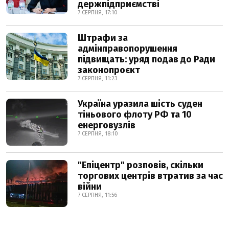
держпідприємстві
7 СЕРПНЯ, 17:10
Штрафи за
адмінправопорушення
підвищать: уряд подав до Ради
законопроєкт
7 СЕРПНЯ, 11:23
Україна уразила шість суден
тіньового флоту РФ та 10
енерговузлів
7 СЕРПНЯ, 18:10
"Епіцентр" розповів, скільки
торгових центрів втратив за час
війни
7 СЕРПНЯ, 11:56