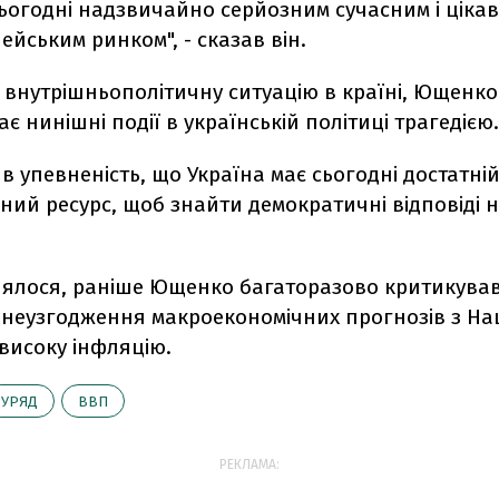
сьогодні надзвичайно серйозним сучасним і ціка
ейським ринком", - сказав він.
 внутрішньополітичну ситуацію в країні, Ющенко
є нинішні події в українській політиці трагедією.
в упевненість, що Україна має сьогодні достатні
ий ресурс, щоб знайти демократичні відповіді н
лялося, раніше Ющенко багаторазово критикував
за неузгодження макроекономічних прогнозів з Н
 високу інфляцію.
УРЯД
ВВП
РЕКЛАМА: