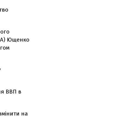
тво
ного
ША) Ющенко
ягом
у
ня ВВП в
змінити на