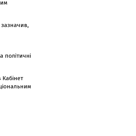
вим
 зазначив,
й
а політичні
 Кабінет
аціональним