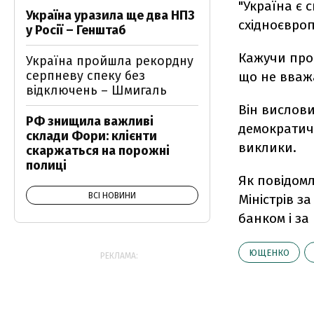
"Україна є 
Україна уразила ще два НПЗ
східноєвроп
у Росії – Генштаб
Кажучи про
Україна пройшла рекордну
серпневу спеку без
що не вважа
відключень – Шмигаль
Він вислови
РФ знищила важливі
демократичн
склади Фори: клієнти
виклики.
скаржаться на порожні
полиці
Як повідом
ВСІ НОВИНИ
Міністрів 
банком і за
ЮЩЕНКО
РЕКЛАМА: