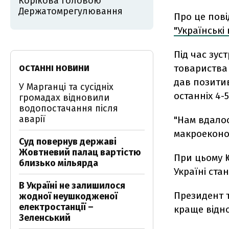
Корікова головою
Держатомрегулювання
Про це пов
"Українські
Під час зус
товариства
ОСТАННІ НОВИНИ
дав позитив
У Марганці та сусідніх
останніх 4-5
громадах відновили
водопостачання після
аварії
"Нам вдало
макроеконом
Суд повернув державі
Жовтневий палац вартістю
При цьому 
близько мільярда
Україні ста
В Україні не залишилося
Президент 
жодної неушкодженої
електростанції –
краще відно
Зеленський