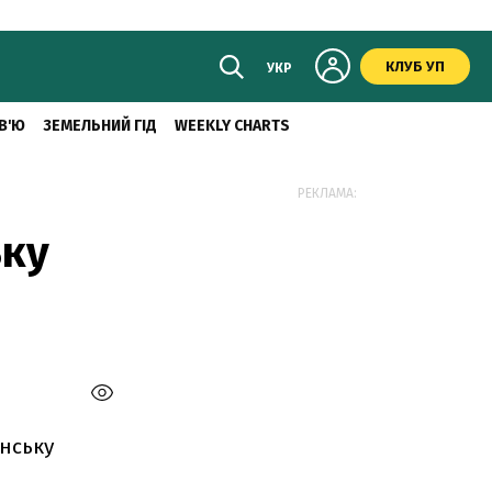
КЛУБ УП
УКР
В'Ю
ЗЕМЕЛЬНИЙ ГІД
WEEKLY CHARTS
РЕКЛАМА:
ьку
нську