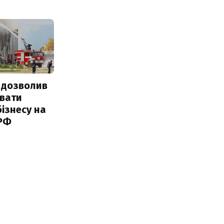
 дозволив
авати
ізнесу на
 РФ