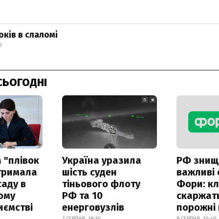
оків в слаломі
0
СЬОГОДНІ
 "плівок
Україна уразила
РФ знищ
отримала
шість суден
важливі
саду в
тіньового флоту
Фори: кл
ому
РФ та 10
скаржат
иємстві
енерговузлів
порожні 
7 СЕРПНЯ, 18:10
8 СЕРПНЯ, 10:40