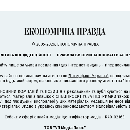
© 2005-2026, ЕКОНОМІЧНА ПРАВДА
ЛІТИКА КОНФІДЕНЦІЙНОСТІ
ПРАВИЛА ВИКОРИСТАННЯ МАТЕРІАЛІВ 
айту лише за умови посилання (для інтернет-видань - гіперпосиланн
му сайті із посиланням на агентство
"Інтерфакс-Україна"
, не підля
 будь-якій формі, інакше як з письмового дозволу агентства "Ін
НОВИНИ КОМПАНІЙ та ПОЗИЦІЯ є рекламними та публікуються на п
туються. Матеріали з плашкою СПЕЦПРОЄКТ та ЗА ПІДТРИМКИ також
 і поділяє думки, висловлені у цих матеріалах. Редакція не несе ві
атеріалах. Згідно з українським законодавством відповідальність 
Cубєкт у сфері онлайн-медіа; ідентифікатор медіа - R40-02163.
ТОВ "УП Медіа Плюс"