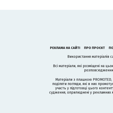
РЕКЛАМА НА САЙТІ
ПРО ПРОЄКТ
ПО
Використання матеріалів с
Всі матеріали, які розміщені на цьо
розповсюдженню в
Матеріали з плашкою PROMOTED, 
поділяти погляди, які в них промо
участь у підготовці цього контенту
судження, оприлюднені у рекламних м