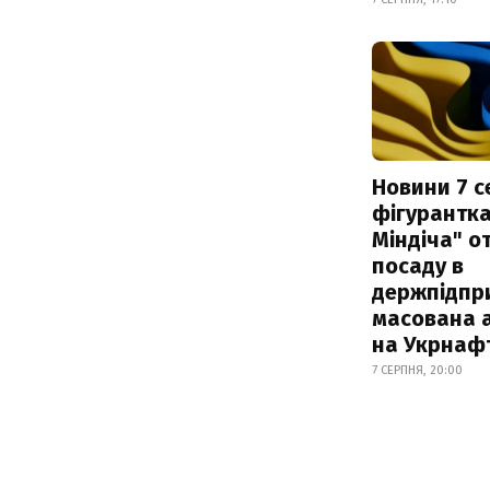
Новини 7 с
фігурантка
Міндіча" 
посаду в
держпідпри
масована 
на Укрнаф
7 СЕРПНЯ, 20:00