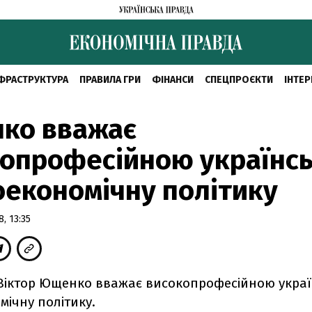
ФРАСТРУКТУРА
ПРАВИЛА ГРИ
ФІНАНСИ
СПЕЦПРОЄКТИ
ІНТЕР
ко вважає
опрофесійною українс
економічну політику
, 13:35
Віктор Ющенко вважає високопрофесійною украї
ічну політику.