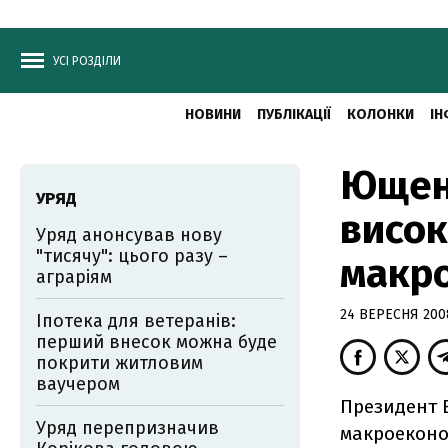
УСІ РОЗДІЛИ
НОВИНИ
ПУБЛІКАЦІЇ
КОЛОНКИ
ІН
Ющен
УРЯД
висок
Уряд анонсував нову
"тисячу": цього разу –
макро
аграріям
24 ВЕРЕСНЯ 2008
Іпотека для ветеранів:
перший внесок можна буде
покрити житловим
ваучером
Президент 
Уряд перепризначив
макроеконом