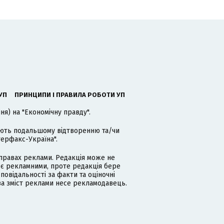
УП
ПРИНЦИПИ І ПРАВИЛА РОБОТИ УП
я) на "Економічну правду".
гають подальшому відтворенню та/чи
терфакс-Україна".
равах реклами. Редакція може не
 є рекламними, проте редакція бере
дповідальності за факти та оціночні
за зміст реклами несе рекламодавець.