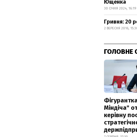
Ющенка
30 СІЧНЯ 2024, 16:19
Гривня: 20 р
2 ВЕРЕСНЯ 2016, 15:3
ГОЛОВНЕ 
Фігурантка
Міндіча" 
керівну по
стратегічн
держпідпр
7 СЕРПНЯ, 17:10