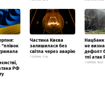
ерпня:
Частина Києва
Нацбанк
 "плівок
залишилася без
не визн
отримала
світла через аварію
дефолт б
тлі атак
7 СЕРПНЯ, 17:50
ємстві,
7 СЕРПНЯ, 18:33
атака РФ
ту