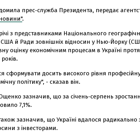
ідомила прес-служба Президента, передає агентс
 новини"
.
трічі з представниками Національного географіч
 США й Ради зовнішніх відносин у Нью-Йорку (С
ну оцінку економічним процесам в Україні прот
 років.
ся сформувати досить високого рівня професійн
ічну політику", - сказав він.
Ющенко зазначив, що за січень-серпень зростан
новило 7,1%.
також зазначив, що Україні вдалося радикально 
сини з інвесторами.