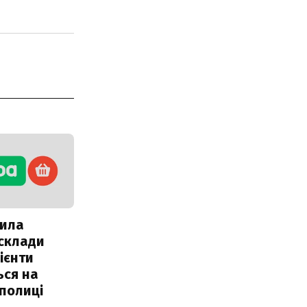
ила
 склади
ієнти
ься на
полиці