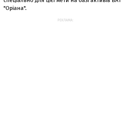
спеціально для цієї мети на базі активів ВАТ
"Оріана".
РЕКЛАМА: