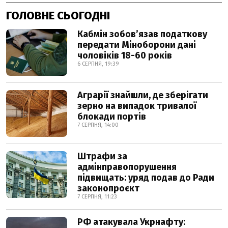
ГОЛОВНЕ СЬОГОДНІ
Кабмін зобовʼязав податкову
передати Міноборони дані
чоловіків 18-60 років
6 СЕРПНЯ, 19:39
Аграрії знайшли, де зберігати
зерно на випадок тривалої
блокади портів
7 СЕРПНЯ, 14:00
Штрафи за
адмінправопорушення
підвищать: уряд подав до Ради
законопроєкт
7 СЕРПНЯ, 11:23
РФ атакувала Укрнафту: