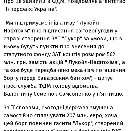
Про це заявили в ФДМ, повідомляє агентство
"Інтерфакс Україна"
.
"Ми підтримуємо ініціативу " Лукойл-
Нафтохім" про підписання світової угоди у
справі створення ЗАТ "Лукор" за умови, що в
ньому будуть пункти про внесення до
статутного фонду ЗАТ коштів розміром 562
млн. грн. замість акцій " Лукойл-Нафтохіма", а
також буде передбачено механізм погашення
боргу перед Баварським банком", - цитує
прес-служба ФДМ голову відомства
Валентину Семенюк-Самсоненко у п'ятницю.
За її словами, сьогодні держава змушена
самостійно сплачувати 207 млн. євро, хоча
цей борг повинен гасити "Лукор", створений