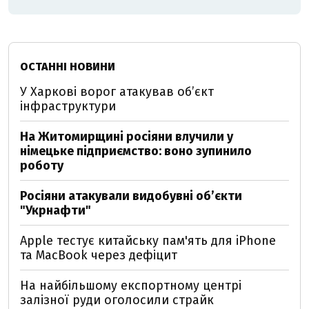
ОСТАННІ НОВИНИ
У Харкові ворог атакував обʼєкт
інфраструктури
На Житомирщині росіяни влучили у
німецьке підприємство: воно зупинило
роботу
Росіяни атакували видобувні обʼєкти
"Укрнафти"
Apple тестує китайську пам'ять для iPhone
та MacBook через дефіцит
На найбільшому експортному центрі
залізної руди оголосили страйк