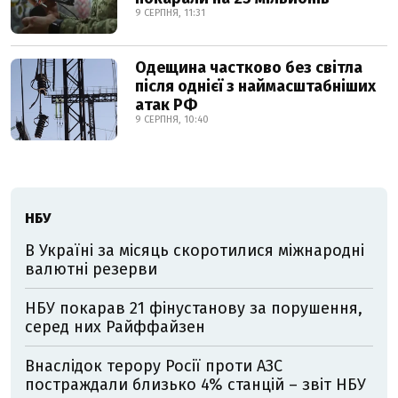
9 СЕРПНЯ, 11:31
Одещина частково без світла
після однієї з наймасштабніших
атак РФ
9 СЕРПНЯ, 10:40
НБУ
В Україні за місяць скоротилися міжнародні
валютні резерви
НБУ покарав 21 фінустанову за порушення,
серед них Райффайзен
Внаслідок терору Росії проти АЗС
постраждали близько 4% станцій – звіт НБУ