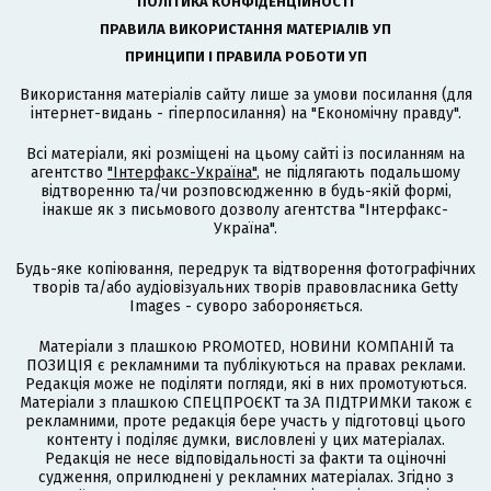
ПОЛІТИКА КОНФІДЕНЦІЙНОСТІ
ПРАВИЛА ВИКОРИСТАННЯ МАТЕРІАЛІВ УП
ПРИНЦИПИ І ПРАВИЛА РОБОТИ УП
Використання матеріалів сайту лише за умови посилання (для
інтернет-видань - гіперпосилання) на "Економічну правду".
Всі матеріали, які розміщені на цьому сайті із посиланням на
агентство
"Інтерфакс-Україна"
, не підлягають подальшому
відтворенню та/чи розповсюдженню в будь-якій формі,
інакше як з письмового дозволу агентства "Інтерфакс-
Україна".
Будь-яке копіювання, передрук та відтворення фотографічних
творів та/або аудіовізуальних творів правовласника Getty
Images - суворо забороняється.
Матеріали з плашкою PROMOTED, НОВИНИ КОМПАНІЙ та
ПОЗИЦІЯ є рекламними та публікуються на правах реклами.
Редакція може не поділяти погляди, які в них промотуються.
Матеріали з плашкою СПЕЦПРОЄКТ та ЗА ПІДТРИМКИ також є
рекламними, проте редакція бере участь у підготовці цього
контенту і поділяє думки, висловлені у цих матеріалах.
Редакція не несе відповідальності за факти та оціночні
судження, оприлюднені у рекламних матеріалах. Згідно з